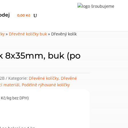
odej
0,00 Kč
čky
»
Dřevěné kolíčky buk
»
Dřevěný kolík
ík 8x35mm, buk (po
2B
Kategorie:
Dřevěné kolíčky
,
Dřevěné
í materiál
,
Podélně rýhované kolíčky
 Kč/kg bez DPH)