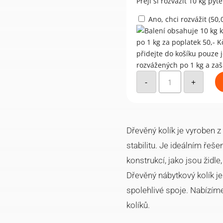
Přeji si rozvážit 10 kg pyt
Ano, chci rozvážit (
50,
Dřevěný
kolík
-
+
8x35mm,
buk
(po
KG)
množství
Dřevěný kolík je vyroben z 
stabilitu. Je ideálním řeš
konstrukcí, jako jsou židle,
Dřevěný nábytkový kolík je
spolehlivé spoje. Nabízím
kolíků.