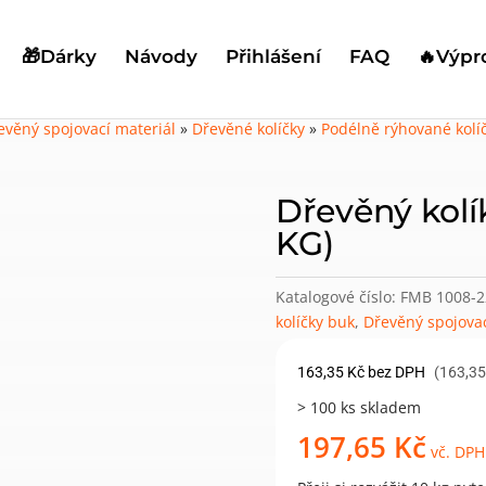
🎁Dárky
Návody
Přihlášení
FAQ
🔥Výpr
evěný spojovací materiál
»
Dřevěné kolíčky
»
Podélně rýhované kolí
Dřevěný kol
KG)
Katalogové číslo:
FMB 1008-2
kolíčky buk
,
Dřevěný spojovac
163,35
Kč
bez DPH
(163,35
> 100 ks skladem
197,65
Kč
vč. DPH