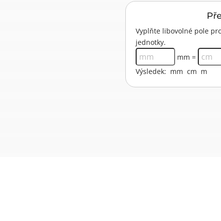
Př
Vyplňte libovolné pole 
jednotky.
mm =
Výsledek:
mm
cm
m