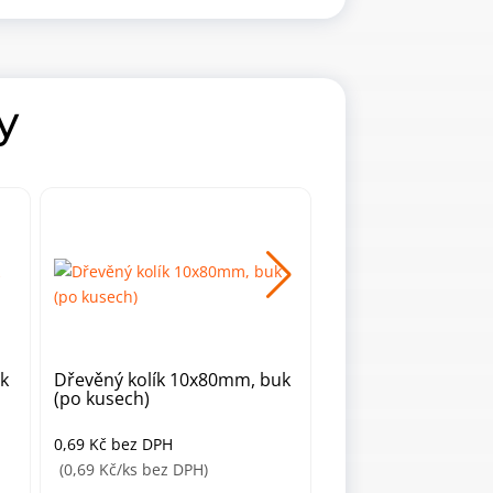
y
k
Dřevěný kolík 10x80mm, buk
Dřevěný kolík 8x4
(po kusech)
(po KG)
0,69
Kč
bez DPH
163,35
Kč
bez DPH
(0,69 Kč/ks bez DPH)
(163,35 Kč/kg bez DP