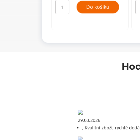
Dřevěný
Dř
kolík
ko
Do košíku
8x40mm,
6
buk
b
(po
(p
kusech)
ku
množství
mn
Hod
29.03.2026
, Kvalitní zboží, rychlé dodá