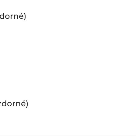
zdorné)
zdorné)