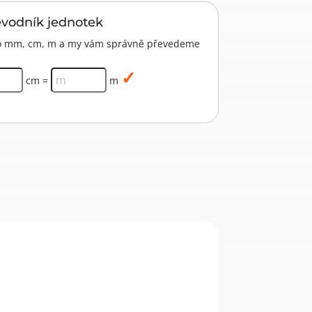
evodník jednotek
pro mm, cm, m a my vám správně převedeme
cm =
m