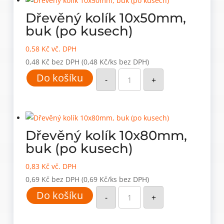
množství
Dřevěný kolík 10x50mm,
buk (po kusech)
0,58
Kč
vč. DPH
0,48
Kč
bez DPH
(0,48 Kč/ks bez DPH)
Dřevěný
Do košíku
kolík
-
+
10x50mm,
buk
(po
kusech)
množství
Dřevěný kolík 10x80mm,
buk (po kusech)
0,83
Kč
vč. DPH
0,69
Kč
bez DPH
(0,69 Kč/ks bez DPH)
Dřevěný
Do košíku
kolík
-
+
10x80mm,
buk
(po
kusech)