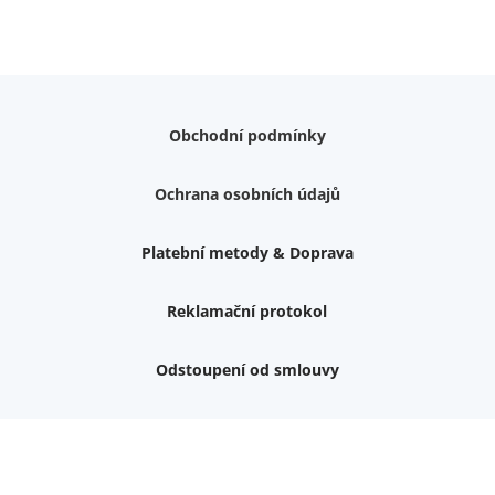
Obchodní podmínky
Ochrana osobních údajů
Platební metody & Doprava
Reklamační protokol
Odstoupení od smlouvy
Váš dárek k nákupu
Podrobné info, jaké
dárky
můžete získat.
Nemám zájem o dárek
Dvouvrstvé kluzáky na nohy židle, 4 ks