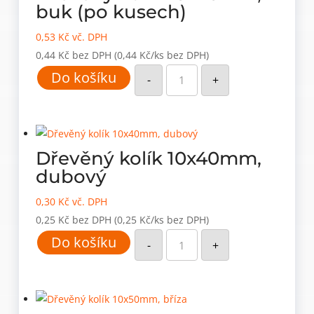
buk (po kusech)
0,53
Kč
vč. DPH
0,44
Kč
bez DPH
(0,44 Kč/ks bez DPH)
Dřevěný
Do košíku
kolík
-
+
10x40mm,
buk
(po
kusech)
množství
Dřevěný kolík 10x40mm,
dubový
0,30
Kč
vč. DPH
0,25
Kč
bez DPH
(0,25 Kč/ks bez DPH)
Dřevěný
Do košíku
kolík
-
+
10x40mm,
dubový
množství