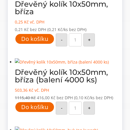
Dřevěný kolík 10x50mm,
bříza
0,25
Kč
vč. DPH
0,21
Kč
bez DPH
(0,21 Kč/ks bez DPH)
Dřevěný
Do košíku
kolík
-
+
10x50mm,
bříza
množství
Dřevěný kolík 10x50mm,
bříza (balení 4000 ks)
503,36
Kč
vč. DPH
Původní
Aktuální
1115,40
Kč
416,00
Kč
bez DPH
(0,10 Kč/ks bez DPH)
Dřevěný
cena
cena
Do košíku
kolík
-
+
10x50mm,
byla:
je:
bříza
(balení
1115,40 Kč.
416,00 Kč.
4000
ks)