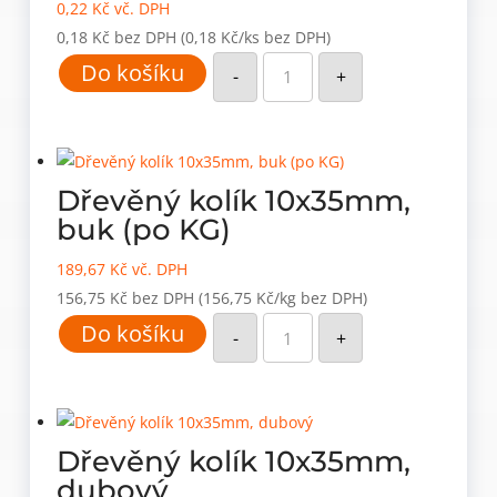
0,22
Kč
vč. DPH
0,18
Kč
bez DPH
(0,18 Kč/ks bez DPH)
Dřevěný
Do košíku
kolík
-
+
10x30mm,
dubový
množství
Dřevěný kolík 10x35mm,
buk (po KG)
189,67
Kč
vč. DPH
156,75
Kč
bez DPH
(156,75 Kč/kg bez DPH)
Dřevěný
Do košíku
kolík
-
+
10x35mm,
buk
(po
KG)
množství
Dřevěný kolík 10x35mm,
dubový