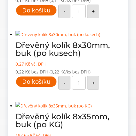
0,11
Kč
bez DPH
(0,11 Kč/ks bez DPH)
Dřevěný
Do košíku
kolík
-
+
8x30mm,
bříza
množství
Dřevěný kolík 8x30mm,
buk (po kusech)
0,27
Kč
vč. DPH
0,22
Kč
bez DPH
(0,22 Kč/ks bez DPH)
Dřevěný
Do košíku
kolík
-
+
8x30mm,
buk
(po
kusech)
množství
Dřevěný kolík 8x35mm,
buk (po KG)
197,65
Kč
vč. DPH