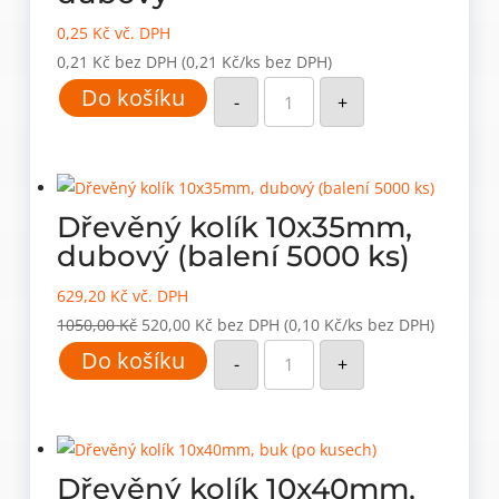
0,25
Kč
vč. DPH
0,21
Kč
bez DPH
(0,21 Kč/ks bez DPH)
Dřevěný
Do košíku
kolík
-
+
10x35mm,
dubový
množství
Dřevěný kolík 10x35mm,
dubový (balení 5000 ks)
629,20
Kč
vč. DPH
Původní
Aktuální
1050,00
Kč
520,00
Kč
bez DPH
(0,10 Kč/ks bez DPH)
Dřevěný
cena
cena
Do košíku
kolík
-
+
10x35mm,
byla:
je:
dubový
(balení
1050,00 Kč.
520,00 Kč.
5000
ks)
množství
Dřevěný kolík 10x40mm,