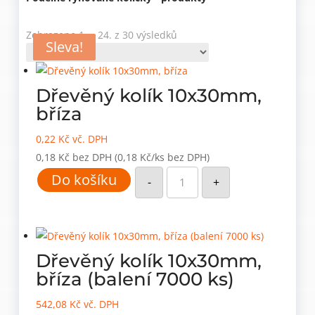
Zobrazeno 1. – 24. z 30 výsledků
Sleva!
Sleva!
Sleva!
Dřevěný kolík 10x30mm,
bříza
0,22
Kč
vč. DPH
0,18
Kč
bez DPH
(0,18 Kč/ks bez DPH)
Dřevěný
Do košíku
kolík
-
+
10x30mm,
bříza
množství
Dřevěný kolík 10x30mm,
bříza (balení 7000 ks)
542,08
Kč
vč. DPH