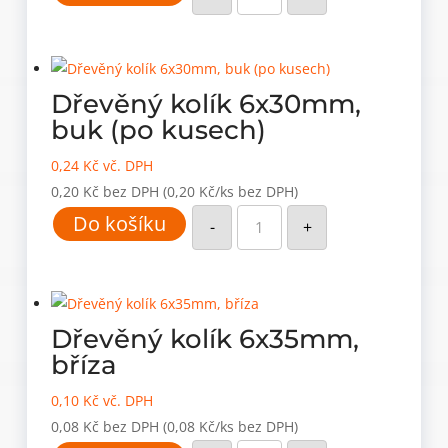
6x30mm,
bříza
množství
Dřevěný kolík 6x30mm,
buk (po kusech)
0,24
Kč
vč. DPH
0,20
Kč
bez DPH
(0,20 Kč/ks bez DPH)
Dřevěný
Do košíku
kolík
-
+
6x30mm,
buk
(po
kusech)
množství
Dřevěný kolík 6x35mm,
bříza
0,10
Kč
vč. DPH
0,08
Kč
bez DPH
(0,08 Kč/ks bez DPH)
Dřevěný