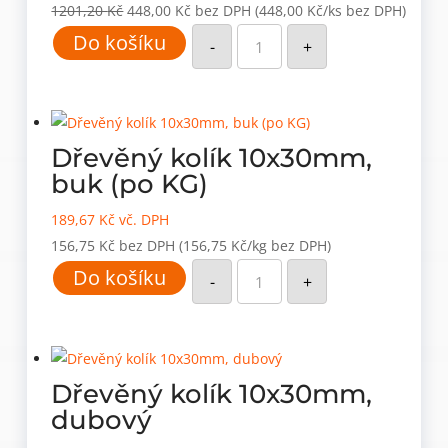
Původní
Aktuální
1201,20
Kč
448,00
Kč
bez DPH
(448,00 Kč/ks bez DPH)
Dřevěný
cena
cena
Do košíku
kolík
-
+
10x30mm,
byla:
je:
bříza
(balení
1201,20 Kč.
448,00 Kč.
7000
ks)
množství
Dřevěný kolík 10x30mm,
buk (po KG)
189,67
Kč
vč. DPH
156,75
Kč
bez DPH
(156,75 Kč/kg bez DPH)
Dřevěný
Do košíku
kolík
-
+
10x30mm,
buk
(po
KG)
množství
Dřevěný kolík 10x30mm,
dubový