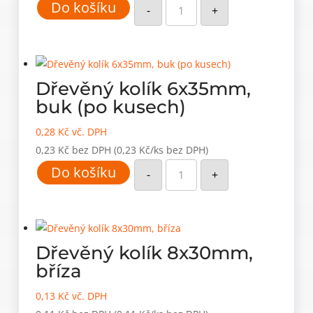
Do košíku
kolík
-
+
6x35mm,
bříza
množství
Dřevěný kolík 6x35mm,
buk (po kusech)
0,28
Kč
vč. DPH
0,23
Kč
bez DPH
(0,23 Kč/ks bez DPH)
Dřevěný
Do košíku
kolík
-
+
6x35mm,
buk
(po
kusech)
množství
Dřevěný kolík 8x30mm,
bříza
0,13
Kč
vč. DPH