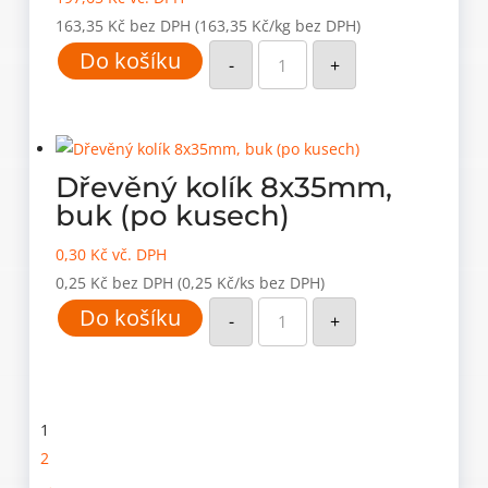
163,35
Kč
bez DPH
(163,35 Kč/kg bez DPH)
Dřevěný
Do košíku
kolík
-
+
8x35mm,
buk
(po
KG)
množství
Dřevěný kolík 8x35mm,
buk (po kusech)
0,30
Kč
vč. DPH
0,25
Kč
bez DPH
(0,25 Kč/ks bez DPH)
Dřevěný
Do košíku
kolík
-
+
8x35mm,
buk
(po
kusech)
množství
1
2
→