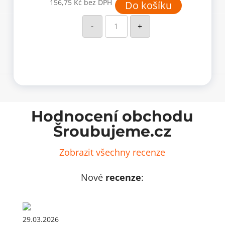
156,75
Kč
bez DPH
Do košíku
Dřevěný
kolík
-
+
10x35mm,
buk
(po
KG)
množství
Hodnocení obchodu
Šroubujeme.cz
Zobrazit všechny recenze
Nové
recenze
:
29.03.2026