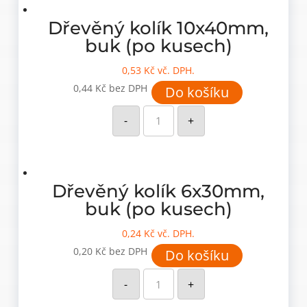
množství
Dřevěný kolík 10x40mm,
buk (po kusech)
0,53
Kč
vč. DPH.
0,44
Kč
bez DPH
Do košíku
Dřevěný
kolík
-
+
10x40mm,
buk
(po
kusech)
množství
Dřevěný kolík 6x30mm,
buk (po kusech)
0,24
Kč
vč. DPH.
0,20
Kč
bez DPH
Do košíku
Dřevěný
kolík
-
+
6x30mm,
buk