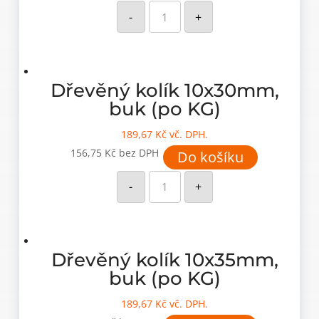
Dřevěný
kolík
-
+
6x35mm,
buk
(po
kusech)
množství
Dřevěný kolík 10x30mm,
buk (po KG)
189,67
Kč
vč. DPH.
156,75
Kč
bez DPH
Do košíku
Dřevěný
kolík
-
+
10x30mm,
buk
(po
KG)
množství
Dřevěný kolík 10x35mm,
buk (po KG)
189,67
Kč
vč. DPH.