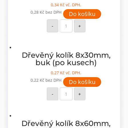
0,34
Kč
vč. DPH.
0,28
Kč
bez DPH
Do košíku
Dřevěný
kolík
-
+
8x40mm,
buk
(po
kusech)
množství
Dřevěný kolík 8x30mm,
buk (po kusech)
0,27
Kč
vč. DPH.
0,22
Kč
bez DPH
Do košíku
Dřevěný
kolík
-
+
8x30mm,
buk
(po
kusech)
množství
Dřevěný kolík 8x60mm,