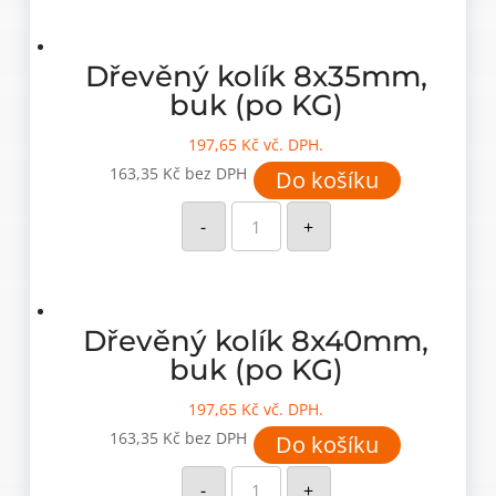
(po
kusech)
množství
Dřevěný kolík 8x35mm,
buk (po KG)
197,65
Kč
vč. DPH.
163,35
Kč
bez DPH
Do košíku
Dřevěný
kolík
-
+
8x35mm,
buk
(po
KG)
množství
Dřevěný kolík 8x40mm,
buk (po KG)
197,65
Kč
vč. DPH.
163,35
Kč
bez DPH
Do košíku
Dřevěný
kolík
-
+