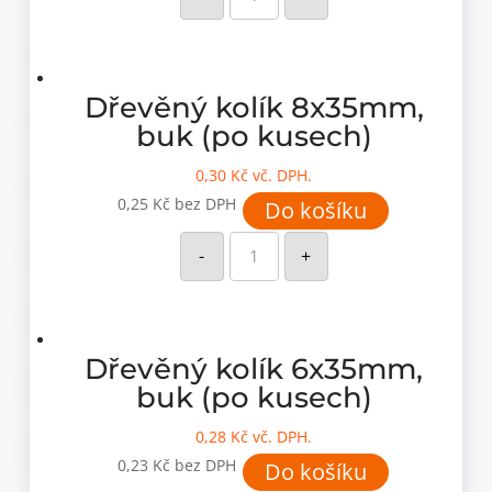
8x40mm,
buk
(po
KG)
množství
Dřevěný kolík 8x35mm,
buk (po kusech)
0,30
Kč
vč. DPH.
0,25
Kč
bez DPH
Do košíku
Dřevěný
kolík
-
+
8x35mm,
buk
(po
kusech)
množství
Dřevěný kolík 6x35mm,
buk (po kusech)
0,28
Kč
vč. DPH.
0,23
Kč
bez DPH
Do košíku