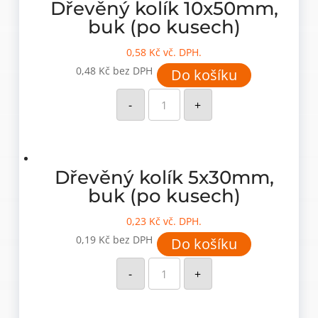
Dřevěný kolík 10x50mm,
buk (po kusech)
0,58
Kč
vč. DPH.
0,48
Kč
bez DPH
Do košíku
Dřevěný
kolík
-
+
10x50mm,
buk
(po
kusech)
množství
Dřevěný kolík 5x30mm,
buk (po kusech)
0,23
Kč
vč. DPH.
0,19
Kč
bez DPH
Do košíku
Dřevěný
kolík
-
+
5x30mm,
buk
(po
kusech)