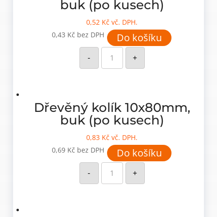
buk (po kusech)
0,52
Kč
vč. DPH.
0,43
Kč
bez DPH
Do košíku
Dřevěný
kolík
-
+
8x60mm,
buk
(po
kusech)
množství
Dřevěný kolík 10x80mm,
buk (po kusech)
0,83
Kč
vč. DPH.
0,69
Kč
bez DPH
Do košíku
Dřevěný
kolík
-
+
10x80mm,
buk
(po
kusech)
množství