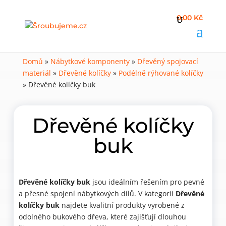
0,00 Kč
Domů
»
Nábytkové komponenty
»
Dřevěný spojovací
materiál
»
Dřevěné kolíčky
»
Podélně rýhované kolíčky
»
Dřevěné kolíčky buk
Dřevěné kolíčky
buk
Dřevěné kolíčky buk
jsou ideálním řešením pro pevné
a přesné spojení nábytkových dílů. V kategorii
Dřevěné
kolíčky buk
najdete kvalitní produkty vyrobené z
odolného bukového dřeva, které zajišťují dlouhou