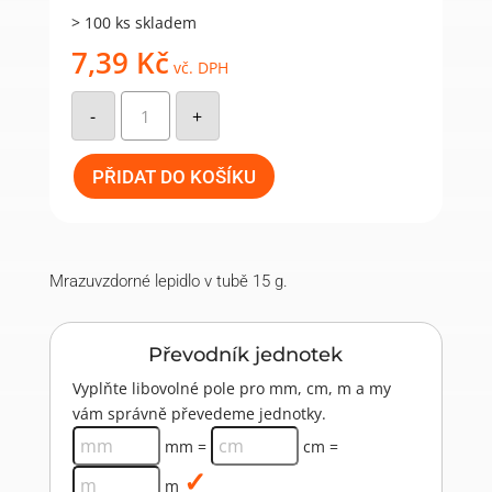
> 100 ks skladem
7,39
Kč
vč. DPH
Lepidlo
15g
-
+
(mrazuvzdorné)
množství
PŘIDAT DO KOŠÍKU
Mrazuvzdorné lepidlo v tubě 15 g.
Převodník jednotek
Vyplňte libovolné pole pro mm, cm, m a my
vám správně převedeme jednotky.
mm =
cm =
m