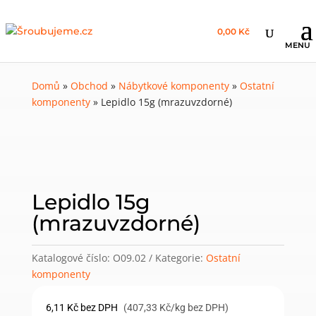
0,00 Kč
Domů
»
Obchod
»
Nábytkové komponenty
»
Ostatní
komponenty
»
Lepidlo 15g (mrazuvzdorné)
Lepidlo 15g
(mrazuvzdorné)
Katalogové číslo:
O09.02
Kategorie:
Ostatní
komponenty
6,11
Kč
bez DPH
(407,33 Kč/kg bez DPH)