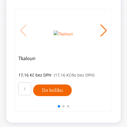
Tkaloun
Samo
17,16
Kč
bez DPH
(17,16 Kč/ks bez DPH)
32,
Tkaloun
Samo
množství
such
Do košíku
zip
-
smyč
část,
bílý
množ