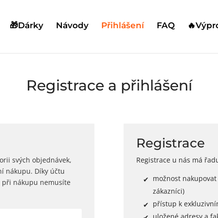
🎁Dárky
Návody
Přihlášení
FAQ
🔥Výpr
Registrace a přihlášení
Registrace
torii svých objednávek,
Registrace u nás má řad
í nákupu. Díky účtu
možnost nakupovat
 a při nákupu nemusíte
zákazníci)
přístup k exkluziv
uložené adresy a fa