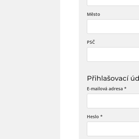
Město
PSČ
Přihlašovací ú
Povin
E-mailová adresa
*
Povinné
Heslo
*