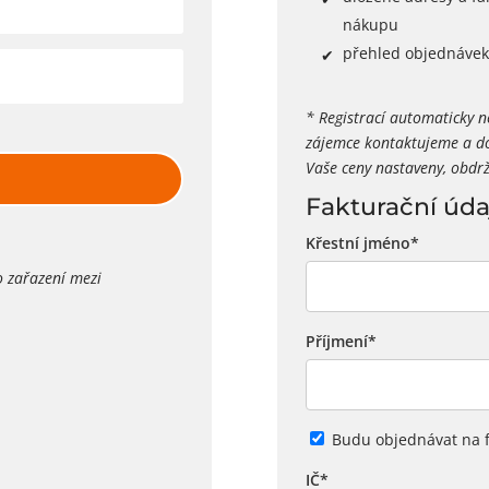
nákupu
přehled objednávek 
* Registrací automaticky 
zájemce kontaktujeme a do
Vaše ceny nastaveny, obdr
Fakturační úda
Křestní jméno
*
o zařazení mezi
Příjmení
*
Budu objednávat na 
IČ
*