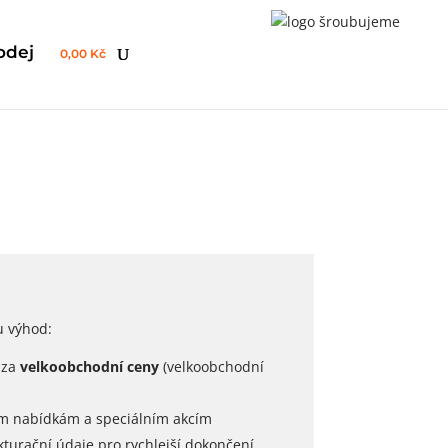
odej
0,00 Kč
u výhod:
 za
velkoobchodní ceny
(velkoobchodní
ním nabídkám a speciálním akcím
kturační údaje pro rychlejší dokončení