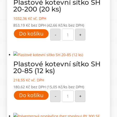
Plastové kotevní sítko SH
20-200 (20 ks)
1032,36
Kč
vč. DPH
853,19
Kč
bez DPH
(42,66 Kč/ks bez DPH)
Plastové
Do košíku
kotevní
-
+
sítko
SH
20-
200
(20
ks)
množství
Plastové kotevní sítko SH
20-85 (12 ks)
218,55
Kč
vč. DPH
180,62
Kč
bez DPH
(15,05 Kč/ks bez DPH)
Plastové
Do košíku
kotevní
-
+
sítko
SH
20-
85
(12