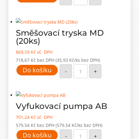
(bez
styrénu)
PY
410
SF
(12
ks)
Směšovací tryska MD
množství
(20ks)
869,59
Kč
vč. DPH
718,67
Kč
bez DPH
(35,93 Kč/ks bez DPH)
Směšovací
Do košíku
tryska
-
+
MD
(20ks)
množství
Vyfukovací pumpa AB
701,24
Kč
vč. DPH
579,54
Kč
bez DPH
(579,54 Kč/ks bez DPH)
Vyfukovací
Do košíku
pumpa
-
+