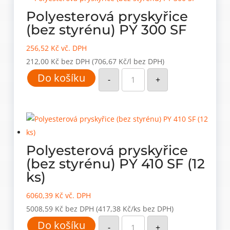
ks)
množství
Polyesterová pryskyřice
(bez styrénu) PY 300 SF
256,52
Kč
vč. DPH
212,00
Kč
bez DPH
(706,67 Kč/l bez DPH)
Polyesterová
Do košíku
pryskyřice
-
+
(bez
styrénu)
PY
300
SF
množství
Polyesterová pryskyřice
(bez styrénu) PY 410 SF (12
ks)
6060,39
Kč
vč. DPH
5008,59
Kč
bez DPH
(417,38 Kč/ks bez DPH)
Polyesterová
Do košíku
pryskyřice
-
+