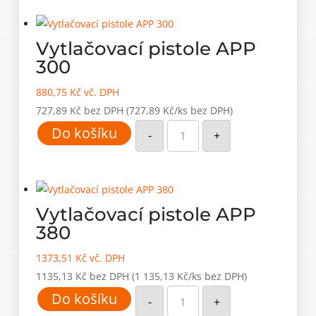
VY
410
SF
(12
Vytlačovací pistole APP
ks)
množství
300
880,75
Kč
vč. DPH
727,89
Kč
bez DPH
(727,89 Kč/ks bez DPH)
Vytlačovací
Do košíku
pistole
-
+
APP
300
množství
Vytlačovací pistole APP
380
1373,51
Kč
vč. DPH
1135,13
Kč
bez DPH
(1 135,13 Kč/ks bez DPH)
Vytlačovací
Do košíku
pistole
-
+
APP