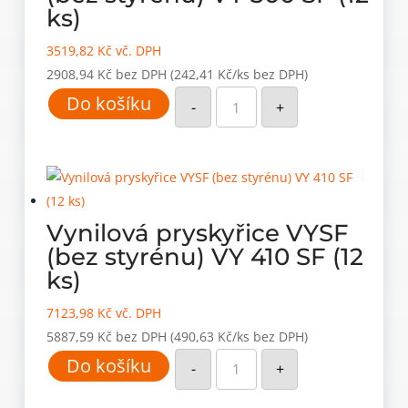
ks)
3519,82
Kč
vč. DPH
2908,94
Kč
bez DPH
(242,41 Kč/ks bez DPH)
Vynilová
Do košíku
pryskyřice
-
+
VYSF
(bez
styrénu)
VY
300
SF
(12
ks)
množství
Vynilová pryskyřice VYSF
(bez styrénu) VY 410 SF (12
ks)
7123,98
Kč
vč. DPH
5887,59
Kč
bez DPH
(490,63 Kč/ks bez DPH)
Vynilová
Do košíku
pryskyřice
-
+
VYSF
(bez
styrénu)