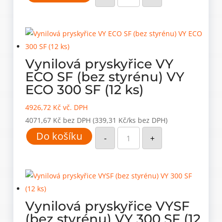
AB
množství
Vynilová pryskyřice VY
ECO SF (bez styrénu) VY
ECO 300 SF (12 ks)
4926,72
Kč
vč. DPH
4071,67
Kč
bez DPH
(339,31 Kč/ks bez DPH)
Vynilová
Do košíku
pryskyřice
-
+
VY
ECO
SF
(bez
styrénu)
VY
ECO
300
SF
Vynilová pryskyřice VYSF
(12
ks)
(bez styrénu) VY 300 SF (12
množství