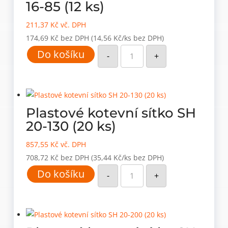
16-85 (12 ks)
211,37
Kč
vč. DPH
174,69
Kč
bez DPH
(14,56 Kč/ks bez DPH)
Plastové
Do košíku
kotevní
-
+
sítko
SH
16-
85
(12
ks)
množství
Plastové kotevní sítko SH
20-130 (20 ks)
857,55
Kč
vč. DPH
708,72
Kč
bez DPH
(35,44 Kč/ks bez DPH)
Plastové
Do košíku
kotevní
-
+
sítko
SH
20-
130
(20
ks)
množství