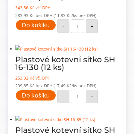
343,56
Kč
vč. DPH
283,93
Kč
bez DPH
(11,83 Kč/ks bez DPH)
Plastové
Do košíku
kotevní
-
+
sítko
SH
12-
80
(24
ks)
množství
Plastové kotevní sítko SH
16-130 (12 ks)
253,92
Kč
vč. DPH
209,85
Kč
bez DPH
(17,49 Kč/ks bez DPH)
Plastové
Do košíku
kotevní
-
+
sítko
SH
16-
130
(12
ks)
množství
Plastové kotevní sítko SH