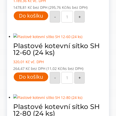
1789,36
Kč
vč. DPH
1478,81
Kč
bez DPH
(295,76 Kč/ks bez DPH)
Čisticí
Do košíku
kartáč
-
+
RBK
(5ks)
množství
Plastové kotevní sítko SH
12-60 (24 ks)
320,01
Kč
vč. DPH
264,47
Kč
bez DPH
(11,02 Kč/ks bez DPH)
Plastové
Do košíku
kotevní
-
+
sítko
SH
12-
60
(24
ks)
množství
Plastové kotevní sítko SH
12-80 (24 ks)