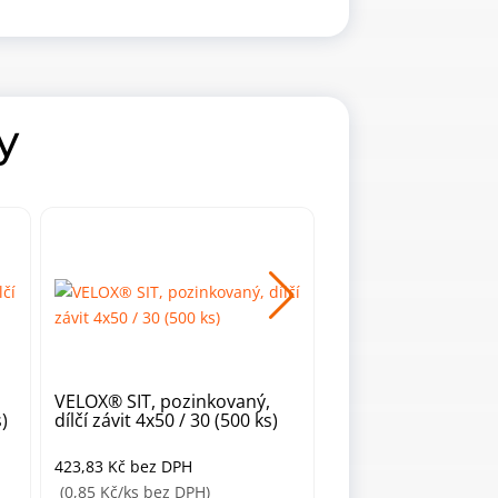
y
VELOX® SIT, pozinkovaný,
VELOX® SIT, pozin
s)
dílčí závit 4x50 / 30 (500 ks)
dílčí závit 5x50 / 30
423,83
Kč
bez DPH
327,09
Kč
bez DPH
(0,85 Kč/ks bez DPH)
(13,08 Kč/ks bez DPH