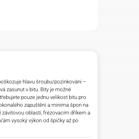
epoškozuje hlavu šroubu/pozinkování –
vá zasunut v bitu. Bity je možné
třebujete pouze jednu velikost bitu pro
 dokonalého zapuštění a minima špon na
í závitovou oblastí, frézovacím dříkem a
í Vám vysoký výkon od špičky až po