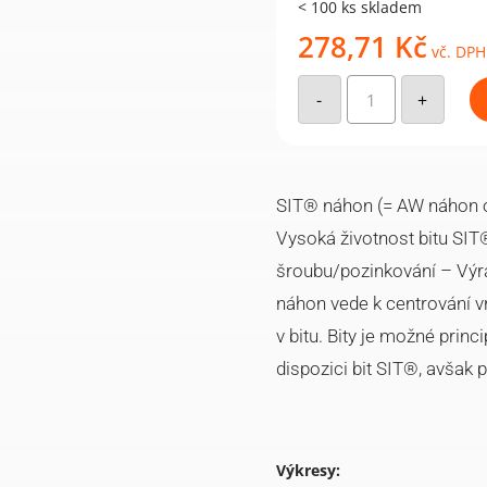
< 100 ks skladem
278,71
Kč
vč. DPH
VELOX®
SIT,
-
+
pozinkovaný,
dílčí
závit
5x80
/
50
(100
SIT® náhon (= AW náhon od
ks)
množství
Vysoká životnost bitu SI
šroubu/pozinkování – Výra
náhon vede k centrování vr
v bitu. Bity je možné princi
dispozici bit SIT®, avšak 
Výkresy: