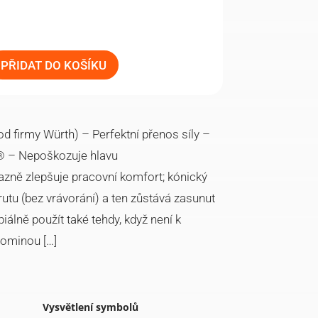
PŘIDAT DO KOŠÍKU
 firmy Würth) – Perfektní přenos síly –
T® – Nepoškozuje hlavu
zně zlepšuje pracovní komfort; kónický
utu (bez vrávorání) a ten zůstává zasunut
piálně použít také tehdy, když není k
pominou […]
Vysvětlení symbolů