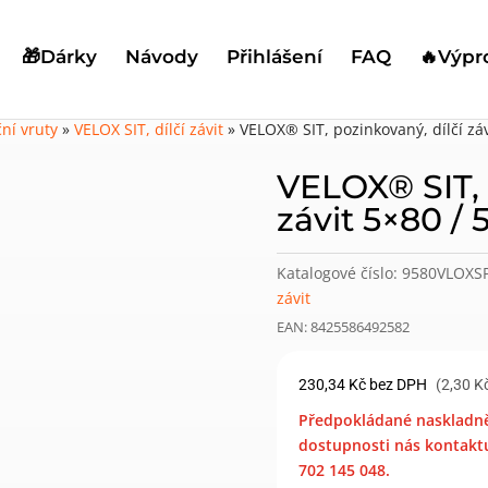
🎁Dárky
Návody
Přihlášení
FAQ
🔥Výpr
ní vruty
»
VELOX SIT, dílčí závit
»
VELOX® SIT, pozinkovaný, dílčí záv
VELOX® SIT, 
závit 5×80 / 
Katalogové číslo:
9580VLOXS
závit
EAN: 8425586492582
230,34
Kč
bez DPH
(2,30 K
Předpokládané naskladněn
dostupnosti nás kontaktu
702 145 048.