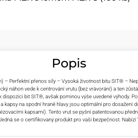
Popis
) – Perfektní přenos síly – Vysoká životnost bitu SIT® – N
cký náhon vede k centrování vrutu (bez vrávorání) a ten zůstá
í k dispozici bit SIT®, avšak pominou výše uvedené výhody. Po
y a kapsy na spodní hraně hlavy jsou optimální pro dosažení
frézovacími kapsami). Tento vrut se pyšní patentovanou předn
Jedná se o certifikovaný produkt pro vaši bezpečnost. Nabíz