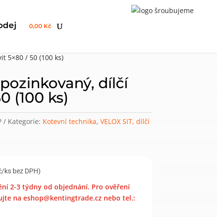
odej
0,00 Kč
it 5×80 / 50 (100 ks)
pozinkovaný, dílčí
50 (100 ks)
P
Kategorie:
Kotevní technika
,
VELOX SIT, dílčí
č/ks bez DPH)
í 2-3 týdny od objednání. Pro ověření
jte na eshop@kentingtrade.cz nebo tel.: