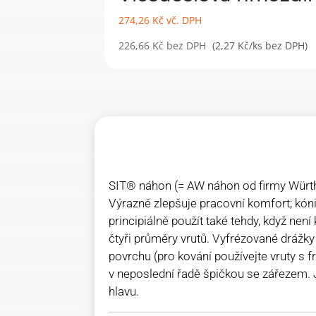
274,26
Kč
vč. DPH
226,66
Kč
bez DPH
(2,27 Kč/ks bez DPH)
SIT® náhon (= AW náhon od firmy Würth
Výrazně zlepšuje pracovní komfort; kóni
principiálně použít také tehdy, když nen
čtyři průměry vrutů. Vyfrézované drážk
povrchu (pro kování používejte vruty s 
v neposlední řadě špičkou se zářezem. 
hlavu.