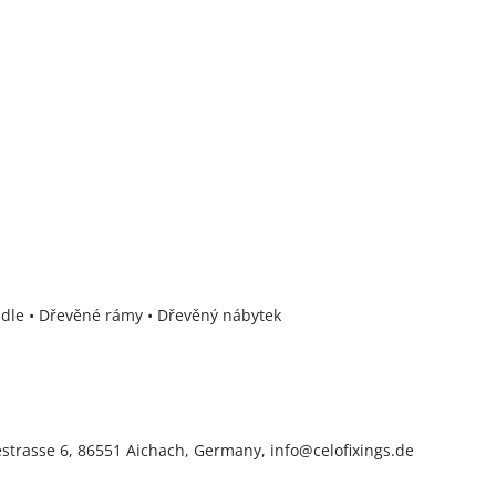
Židle • Dřevěné rámy • Dřevěný nábytek
trasse 6, 86551 Aichach, Germany, info@celofixings.de