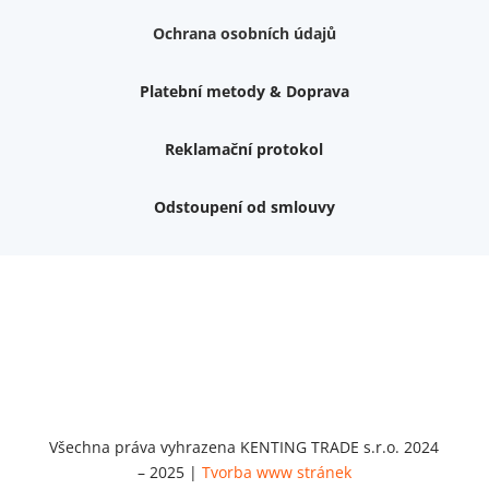
Ochrana osobních údajů
Platební metody & Doprava
Reklamační protokol
Odstoupení od smlouvy
Nemám zájem o dárek
Dvouvrstvé kluzáky na nohy židle, 4 ks
Vruty 4,5x45mm ZH, bílý Zn, 100 ks
Chybí ještě 499 Kč
Vruty 5x60mm ZH, bílý Zn, 100 ks
Chybí ještě 499 Kč
Opravná sada na nábytek s kolíky 8x30 mm
Chybí ještě 999 Kč
Všechna práva vyhrazena KENTING TRADE s.r.o. 2024
– 2025 |
Tvorba www stránek