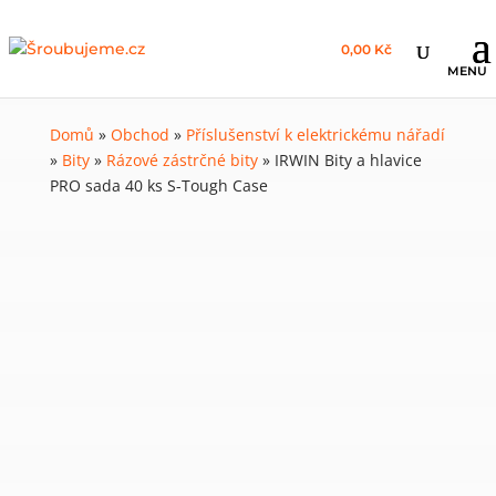
0,00 Kč
Domů
»
Obchod
»
Příslušenství k elektrickému nářadí
»
Bity
»
Rázové zástrčné bity
»
IRWIN Bity a hlavice
PRO sada 40 ks S-Tough Case