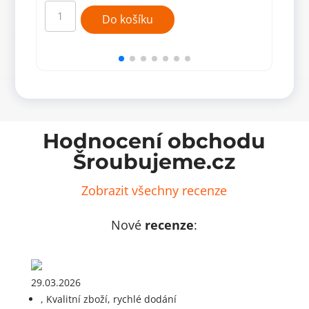
IRWIN
IRW
Impact
Impa
Do košíku
bit
bit
PH2
PZ2
25mm
25m
-
-
20
10
ks
ks
Tic-
množ
Tac
Box
množství
Hodnocení obchodu
Šroubujeme.cz
Zobrazit všechny recenze
Nové
recenze
:
29.03.2026
, Kvalitní zboží, rychlé dodání