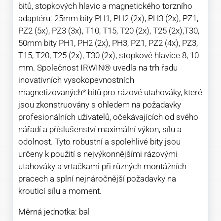
bitů, stopkových hlavic a magnetického torzního
adaptéru: 25mm bity PH1, PH2 (2x), PH3 (2x), PZ1,
PZ2 (5x), PZ3 (3x), T10, T15, T20 (2x), T25 (2x),T30,
50mm bity PH1, PH2 (2x), PH3, PZ1, PZ2 (4x), PZ3,
T15, T20, T25 (2x), T30 (2x), stopkové hlavice 8, 10
mm. Společnost IRWIN® uvedla na trh řadu
inovativních vysokopevnostních
magnetizovaných* bitů pro rázové utahováky, které
jsou zkonstruovány s ohledem na požadavky
profesionálních uživatelů, očekávajících od svého
nářadí a příslušenství maximální výkon, sílu a
odolnost. Tyto robustní a spolehlivé bity jsou
určeny k použití s nejvýkonnějšími rázovými
utahováky a vrtačkami při různých montážních
pracech a splní nejnáročnější požadavky na
krouticí sílu a moment.
Měrná jednotka: bal