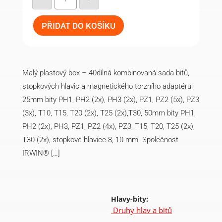
a
hlavice
PRO
sada
PŘIDAT DO KOŠÍKU
40
ks
S-
Tough
Case
množství
Malý plastový box – 40dílná kombinovaná sada bitů,
stopkových hlavic a magnetického torzního adaptéru:
25mm bity PH1, PH2 (2x), PH3 (2x), PZ1, PZ2 (5x), PZ3
(3x), T10, T15, T20 (2x), T25 (2x),T30, 50mm bity PH1,
PH2 (2x), PH3, PZ1, PZ2 (4x), PZ3, T15, T20, T25 (2x),
T30 (2x), stopkové hlavice 8, 10 mm. Společnost
IRWIN® […]
Hlavy-bity:
Druhy hlav a bitů