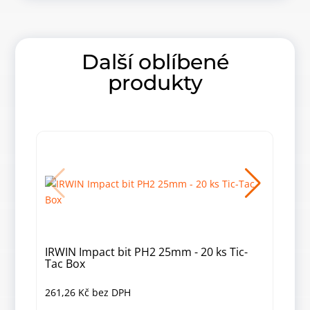
Další oblíbené
produkty
IRWIN Impact bit PH2 25mm - 20 ks Tic-
IRWI
Tac Box
261,26
Kč
bez DPH
106