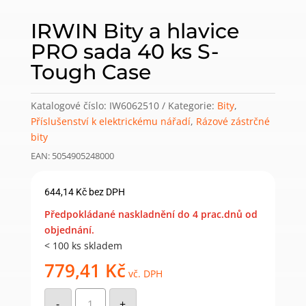
IRWIN Bity a hlavice
PRO sada 40 ks S-
Tough Case
Katalogové číslo:
IW6062510
Kategorie:
Bity
,
Příslušenství k elektrickému nářadí
,
Rázové zástrčné
bity
EAN: 5054905248000
644,14
Kč
bez DPH
Předpokládané naskladnění do 4 prac.dnů od
objednání.
< 100 ks skladem
779,41
Kč
vč. DPH
IRWIN
Bity
-
+