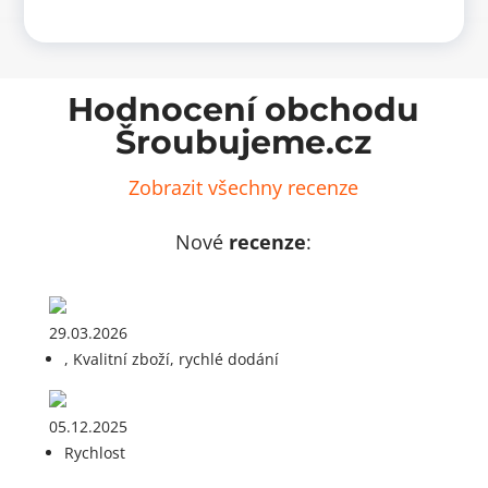
60
50
(50
(100
ks)
ks)
množství
množ
Hodnocení obchodu
Šroubujeme.cz
Zobrazit všechny recenze
Nové
recenze
:
29.03.2026
, Kvalitní zboží, rychlé dodání
05.12.2025
Rychlost