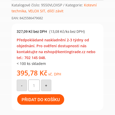
Katalogové číslo:
9550VLOXSP
Kategorie:
Kotevní
technika
,
VELOX SIT, dílčí závit
EAN: 8425586479682
327,09
Kč
bez DPH
(13,08 Kč/ks bez DPH)
Předpokládané naskladnění 2-3 týdny od
objednání. Pro ověření dostupnosti nás
kontaktujte na eshop@kentingtrade.cz nebo
tel.: 702 145 048.
< 100 ks skladem
395,78
Kč
vč. DPH
VELOX®
SIT,
-
+
pozinkovaný,
dílčí
závit
5x50
PŘIDAT DO KOŠÍKU
/
30
(250
ks)