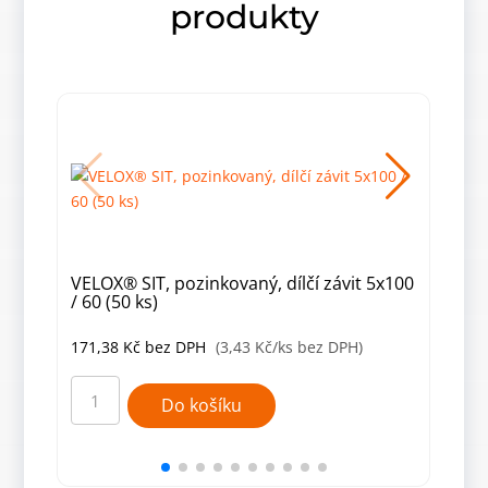
produkty
VELOX® SIT, pozinkovaný, dílčí závit 5x100
VELO
/ 60 (50 ks)
50 (
171,38
Kč
bez DPH
(3,43 Kč/ks bez DPH)
230
VELOX®
VEL
SIT,
SIT,
Do košíku
pozinkovaný,
pozi
dílčí
dílčí
závit
závit
5x100
5x80
/
/