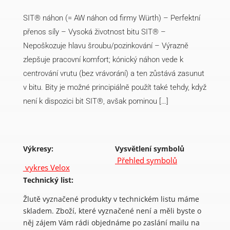
množství
SIT® náhon (= AW náhon od firmy Würth) – Perfektní
přenos síly – Vysoká životnost bitu SIT® –
Nepoškozuje hlavu šroubu/pozinkování – Výrazně
zlepšuje pracovní komfort; kónický náhon vede k
centrování vrutu (bez vrávorání) a ten zůstává zasunut
v bitu. Bity je možné principiálně použít také tehdy, když
není k dispozici bit SIT®, avšak pominou […]
Výkresy:
Vysvětlení symbolů
Přehled symbolů
vykres Velox
Technický list:
Žlutě vyznačené produkty v technickém listu máme
skladem. Zboží, které vyznačené není a měli byste o
něj zájem Vám rádi objednáme po zaslání mailu na