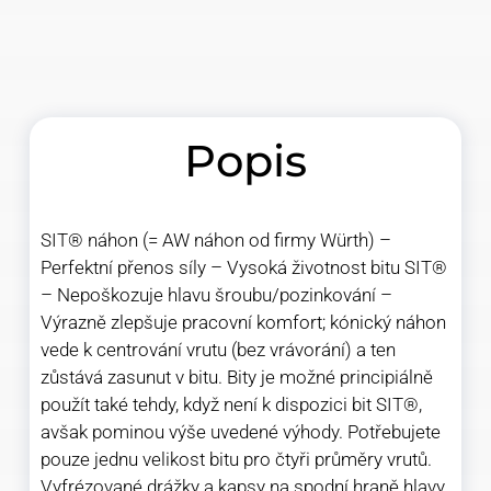
Popis
SIT® náhon (= AW náhon od firmy Würth) –
Perfektní přenos síly – Vysoká životnost bitu SIT®
– Nepoškozuje hlavu šroubu/pozinkování –
Výrazně zlepšuje pracovní komfort; kónický náhon
vede k centrování vrutu (bez vrávorání) a ten
zůstává zasunut v bitu. Bity je možné principiálně
použít také tehdy, když není k dispozici bit SIT®,
avšak pominou výše uvedené výhody. Potřebujete
pouze jednu velikost bitu pro čtyři průměry vrutů.
Vyfrézované drážky a kapsy na spodní hraně hlavy