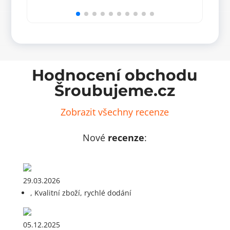
množství
mm
(50
ks)
množ
Hodnocení obchodu
Šroubujeme.cz
Zobrazit všechny recenze
Nové
recenze
:
29.03.2026
, Kvalitní zboží, rychlé dodání
05.12.2025