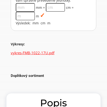
vám správně převedeme jednotky.
mm =
cm =
m
Výsledek:
mm
cm
m
Výkresy:
vykres-FMB-1022-17U.pdf
Doplňkový sortiment
Popis