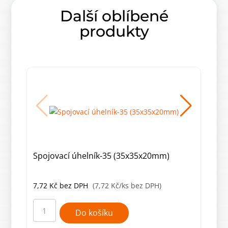
Další oblíbené
produkty
Spojovací úhelník-35 (35x35x20mm)
KW 
7,72
Kč
bez DPH
(7,72 Kč/ks bez DPH)
171
Spojovací
KW
úhelník-
40
Do košíku
35
Úhel
(35x35x20mm)
40x4