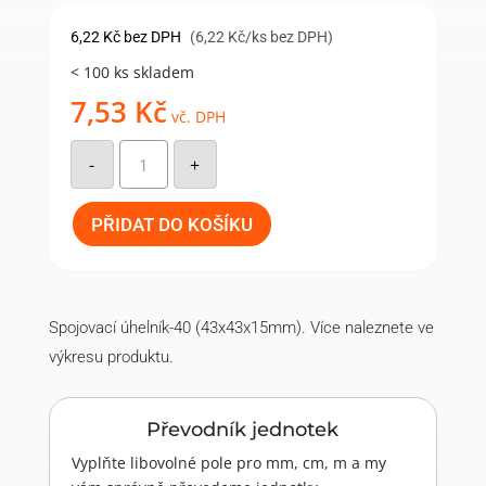
6,22
Kč
bez DPH
(6,22 Kč/ks bez DPH)
< 100 ks skladem
7,53
Kč
vč. DPH
Spojovací
úhelník-
-
+
40
(43x43x15mm)
množství
PŘIDAT DO KOŠÍKU
Spojovací úhelník-40 (43x43x15mm). Více naleznete ve
výkresu produktu.
Převodník jednotek
Vyplňte libovolné pole pro mm, cm, m a my