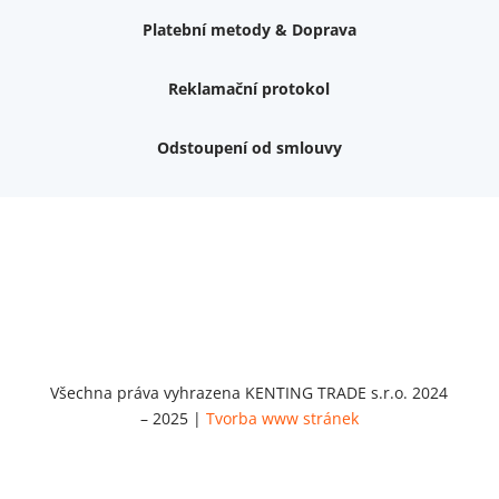
Platební metody & Doprava
Reklamační protokol
Odstoupení od smlouvy
Nemám zájem o dárek
Dvouvrstvé kluzáky na nohy židle, 4 ks
Vruty 4,5x45mm ZH, bílý Zn, 100 ks
Chybí ještě 499 Kč
Vruty 5x60mm ZH, bílý Zn, 100 ks
Chybí ještě 499 Kč
Opravná sada na nábytek s kolíky 8x30 mm
Chybí ještě 999 Kč
Všechna práva vyhrazena KENTING TRADE s.r.o. 2024
– 2025 |
Tvorba www stránek
Opravná sada na nábytek s kolíky 8x40 mm
Chybí ještě 999 Kč