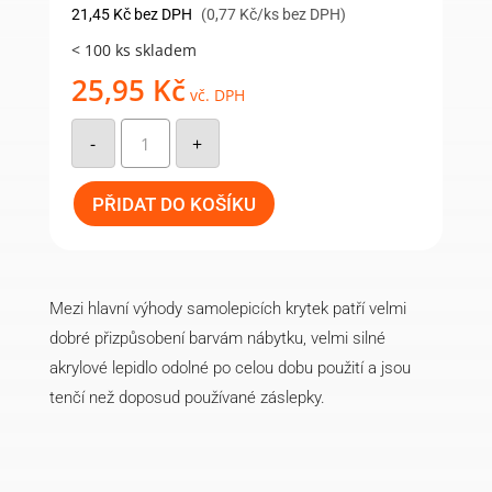
21,45
Kč
bez DPH
(0,77 Kč/ks bez DPH)
< 100 ks skladem
25,95
Kč
vč. DPH
Samolepící
krytka
-
+
20mm
(28ks/arch)
-
979
PŘIDAT DO KOŠÍKU
množství
Mezi hlavní výhody samolepicích krytek patří velmi
dobré přizpůsobení barvám nábytku, velmi silné
akrylové lepidlo odolné po celou dobu použití a jsou
tenčí než doposud používané záslepky.