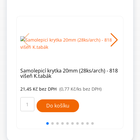
Samolepicí krytka 20mm (28ks/arch) - 818
Samo
višeň K.tabák
m.c
21,45
Kč
bez DPH
(0,77 Kč/ks bez DPH)
21,
Samolepicí
Samo
krytka
kryt
Do košíku
20mm
20m
(28ks/arch)
(28k
-
-
818
401
višeň
m.ce
K.tabák
množ
množství