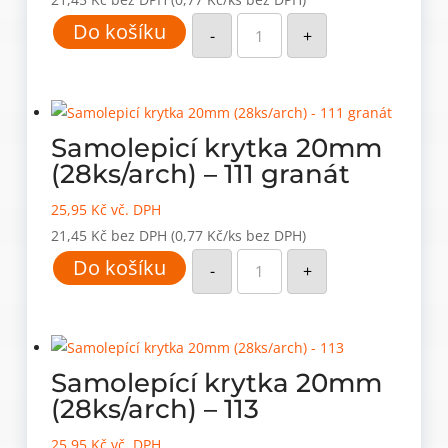
Samolepicí
Do košíku
krytka
-
+
20mm
(28ks/arch)
-
110
červená
tm.
množství
Samolepicí krytka 20mm
(28ks/arch) – 111 granát
25,95
Kč
vč. DPH
21,45
Kč
bez DPH
(0,77 Kč/ks bez DPH)
Samolepicí
Do košíku
krytka
-
+
20mm
(28ks/arch)
-
111
granát
množství
Samolepící krytka 20mm
(28ks/arch) – 113
25,95
Kč
vč. DPH