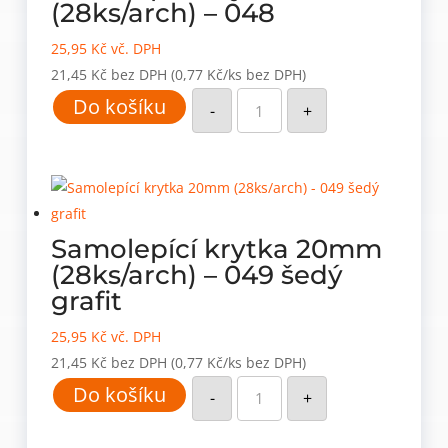
(28ks/arch) – 048
25,95
Kč
vč. DPH
21,45
Kč
bez DPH
(0,77 Kč/ks bez DPH)
Samolepící
Do košíku
krytka
-
+
20mm
(28ks/arch)
-
048
množství
Samolepící krytka 20mm
(28ks/arch) – 049 šedý
grafit
25,95
Kč
vč. DPH
21,45
Kč
bez DPH
(0,77 Kč/ks bez DPH)
Samolepící
Do košíku
krytka
-
+
20mm
(28ks/arch)
-