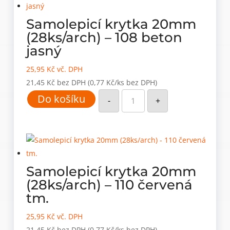
množství
Samolepicí krytka 20mm
(28ks/arch) – 108 beton
jasný
25,95
Kč
vč. DPH
21,45
Kč
bez DPH
(0,77 Kč/ks bez DPH)
Samolepicí
Do košíku
krytka
-
+
20mm
(28ks/arch)
-
108
beton
jasný
množství
Samolepicí krytka 20mm
(28ks/arch) – 110 červená
tm.
25,95
Kč
vč. DPH
21,45
Kč
bez DPH
(0,77 Kč/ks bez DPH)