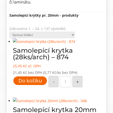
či laminátu.
Samolepicí krytky pr. 20mm - produkty
Zobrazeno 1. – 24. z 137 výsledků
Samolepící krytka
(28ks/arch) – 874
25,95
Kč
vč. DPH
21,45
Kč
bez DPH
(0,77 Kč/ks bez DPH)
Samolepící
Do košíku
krytka
-
+
(28ks/arch)
-
874
množství
Samolepící krytka 20mm