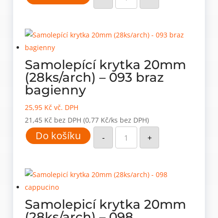
20mm
(28ks/arch)
-
085
atlantic
množství
Samolepící krytka 20mm
(28ks/arch) – 093 braz
bagienny
25,95
Kč
vč. DPH
21,45
Kč
bez DPH
(0,77 Kč/ks bez DPH)
Samolepící
Do košíku
krytka
-
+
20mm
(28ks/arch)
-
093
braz
bagienny
množství
Samolepicí krytka 20mm
(28ks/arch) – 098