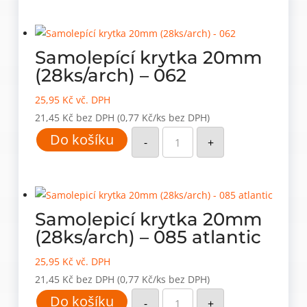
-
060
množství
Samolepící krytka 20mm
(28ks/arch) – 062
25,95
Kč
vč. DPH
21,45
Kč
bez DPH
(0,77 Kč/ks bez DPH)
Samolepící
Do košíku
krytka
-
+
20mm
(28ks/arch)
-
062
množství
Samolepicí krytka 20mm
(28ks/arch) – 085 atlantic
25,95
Kč
vč. DPH
21,45
Kč
bez DPH
(0,77 Kč/ks bez DPH)
Samolepicí
Do košíku
krytka
-
+