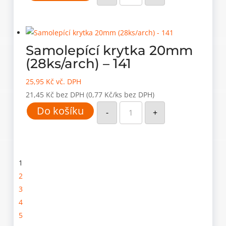
(28ks/arch)
-
137
množství
Samolepící krytka 20mm
(28ks/arch) – 141
25,95
Kč
vč. DPH
21,45
Kč
bez DPH
(0,77 Kč/ks bez DPH)
Samolepící
Do košíku
krytka
-
+
20mm
(28ks/arch)
-
141
množství
1
2
3
4
5