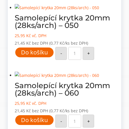
049
šedý
grafit
množství
Samolepící krytka 20mm
(28ks/arch) – 050
25,95
Kč
vč. DPH
21,45
Kč
bez DPH
(0,77 Kč/ks bez DPH)
Samolepící
Do košíku
krytka
-
+
20mm
(28ks/arch)
-
050
množství
Samolepící krytka 20mm
(28ks/arch) – 060
25,95
Kč
vč. DPH
21,45
Kč
bez DPH
(0,77 Kč/ks bez DPH)
Samolepící
Do košíku
krytka
-
+
20mm
(28ks/arch)