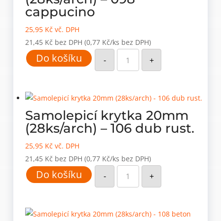
cappucino
25,95
Kč
vč. DPH
21,45
Kč
bez DPH
(0,77 Kč/ks bez DPH)
Samolepicí
Do košíku
krytka
-
+
20mm
(28ks/arch)
-
098
cappucino
množství
Samolepicí krytka 20mm
(28ks/arch) – 106 dub rust.
25,95
Kč
vč. DPH
21,45
Kč
bez DPH
(0,77 Kč/ks bez DPH)
Samolepicí
Do košíku
krytka
-
+
20mm
(28ks/arch)
-
106
dub
rust.