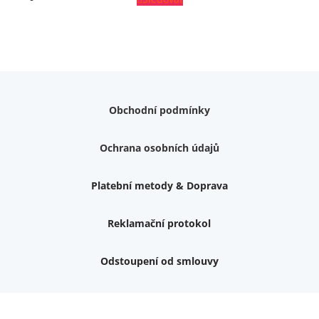
Obchodní podmínky
Ochrana osobních údajů
Platební metody & Doprava
Reklamační protokol
Odstoupení od smlouvy
Váš dárek k nákupu
Podrobné info, jaké
dárky
můžete získat.
Nemám zájem o dárek