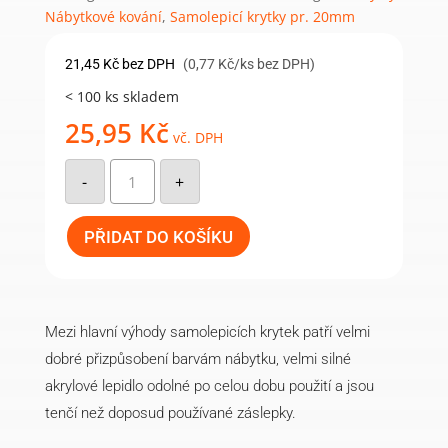
Nábytkové kování
,
Samolepicí krytky pr. 20mm
21,45
Kč
bez DPH
(0,77 Kč/ks bez DPH)
< 100 ks skladem
25,95
Kč
vč. DPH
Samolepicí
krytka
-
+
20mm
(28ks/arch)
-
847
PŘIDAT DO KOŠÍKU
hiteak
množství
Mezi hlavní výhody samolepicích krytek patří velmi
dobré přizpůsobení barvám nábytku, velmi silné
akrylové lepidlo odolné po celou dobu použití a jsou
tenčí než doposud používané záslepky.