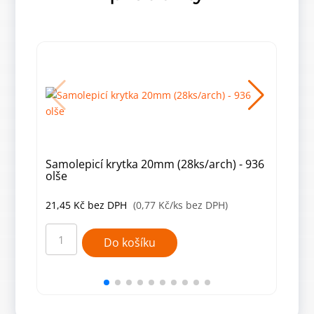
Samolepicí krytka 20mm (28ks/arch) - 936
Samo
olše
čer
21,45
Kč
bez DPH
(0,77 Kč/ks bez DPH)
21,
Samolepicí
Samo
krytka
kryt
Do košíku
20mm
20m
(28ks/arch)
(28k
-
-
936
110
olše
červ
množství
tm.
množ