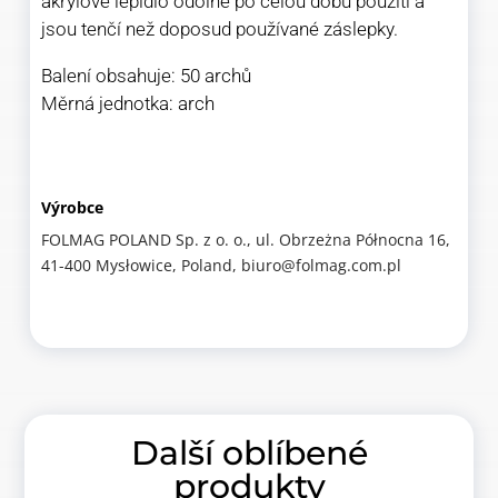
akrylové lepidlo odolné po celou dobu použití a
jsou tenčí než doposud používané záslepky.
Balení obsahuje: 50 archů
Měrná jednotka: arch
Výrobce
FOLMAG POLAND Sp. z o. o., ul. Obrzeżna Północna 16,
41-400 Mysłowice, Poland, biuro@folmag.com.pl
Další oblíbené
produkty