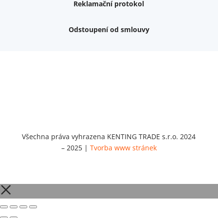
Reklamační protokol
Odstoupení od smlouvy
Nemám zájem o dárek
Dvouvrstvé kluzáky na nohy židle, 4 ks
Vruty 4,5x45mm ZH, bílý Zn, 100 ks
Chybí ještě 499 Kč
Vruty 5x60mm ZH, bílý Zn, 100 ks
Chybí ještě 499 Kč
Opravná sada na nábytek s kolíky 8x30 mm
Chybí ještě 999 Kč
Všechna práva vyhrazena KENTING TRADE s.r.o. 2024
– 2025 |
Tvorba www stránek
Opravná sada na nábytek s kolíky 8x40 mm
Chybí ještě 999 Kč
Set 5 ks bitů SIT 20 (1/4"x25)
Chybí ještě 1 999 Kč