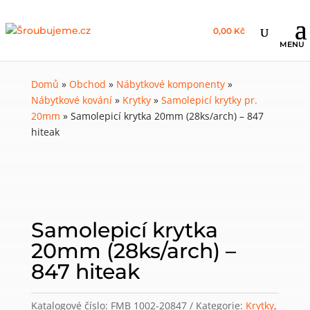
0,00 Kč
Domů
»
Obchod
»
Nábytkové komponenty
»
Nábytkové kování
»
Krytky
»
Samolepicí krytky pr.
20mm
»
Samolepicí krytka 20mm (28ks/arch) – 847
hiteak
Samolepicí krytka
20mm (28ks/arch) –
847 hiteak
Katalogové číslo:
FMB 1002-20847
Kategorie:
Krytky
,