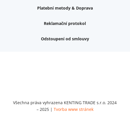
Platební metody & Doprava
Reklamační protokol
Odstoupení od smlouvy
Nemám zájem o dárek
Dvouvrstvé kluzáky na nohy židle, 4 ks
Vruty 4,5x45mm ZH, bílý Zn, 100 ks
Chybí ještě 499 Kč
Vruty 5x60mm ZH, bílý Zn, 100 ks
Chybí ještě 499 Kč
Opravná sada na nábytek s kolíky 8x30 mm
Chybí ještě 999 Kč
Všechna práva vyhrazena KENTING TRADE s.r.o. 2024
– 2025 |
Tvorba www stránek
Opravná sada na nábytek s kolíky 8x40 mm
Chybí ještě 999 Kč