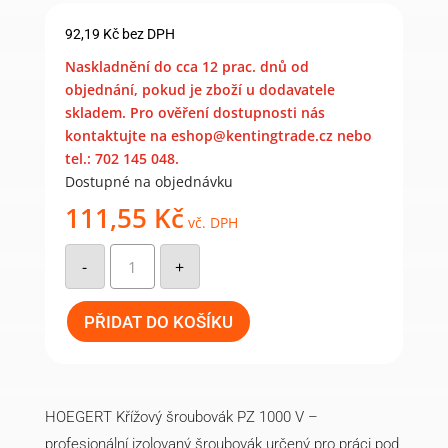
92,19
Kč
bez DPH
Naskladnění do cca 12 prac. dnů od
objednání, pokud je zboží u dodavatele
skladem. Pro ověření dostupnosti nás
kontaktujte na eshop@kentingtrade.cz nebo
tel.: 702 145 048.
Dostupné na objednávku
111,55
Kč
vč. DPH
Křížový
šroubovák
-
+
PZ1
×
80
mm
PŘIDAT DO KOŠÍKU
množství
HOEGERT Křížový šroubovák PZ 1000 V –
profesionální izolovaný šroubovák určený pro práci pod