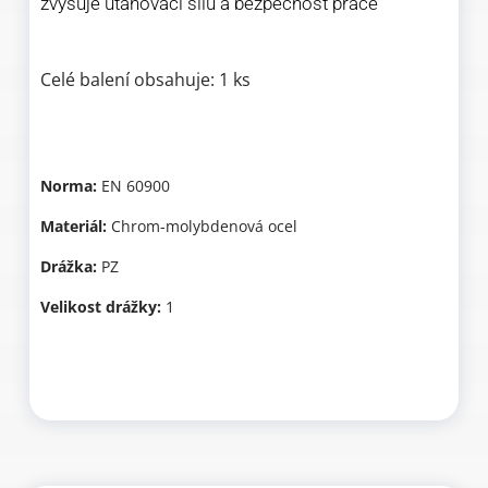
zvyšuje utahovací sílu a bezpečnost práce
Celé balení obsahuje: 1 ks
Norma:
EN 60900
Materiál:
Chrom-molybdenová ocel
Drážka:
PZ
Velikost drážky:
1