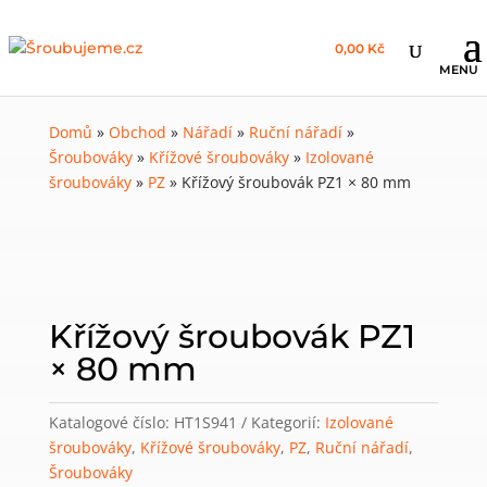
0,00 Kč
Domů
»
Obchod
»
Nářadí
»
Ruční nářadí
»
Šroubováky
»
Křížové šroubováky
»
Izolované
šroubováky
»
PZ
»
Křížový šroubovák PZ1 × 80 mm
Křížový šroubovák PZ1
× 80 mm
Katalogové číslo:
HT1S941
Kategorií:
Izolované
šroubováky
,
Křížové šroubováky
,
PZ
,
Ruční nářadí
,
Šroubováky