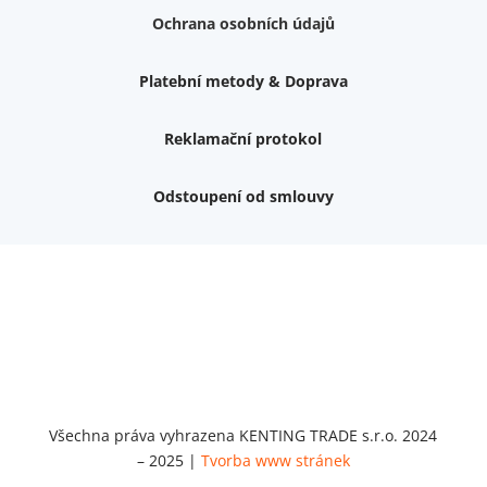
Ochrana osobních údajů
Platební metody & Doprava
Reklamační protokol
Odstoupení od smlouvy
Nemám zájem o dárek
Dvouvrstvé kluzáky na nohy židle, 4 ks
Vruty 4,5x45mm ZH, bílý Zn, 100 ks
Chybí ještě 499 Kč
Vruty 5x60mm ZH, bílý Zn, 100 ks
Chybí ještě 499 Kč
Opravná sada na nábytek s kolíky 8x30 mm
Chybí ještě 999 Kč
Všechna práva vyhrazena KENTING TRADE s.r.o. 2024
– 2025 |
Tvorba www stránek