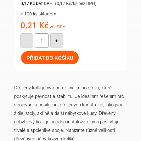
0,17
Kč
bez DPH
(0,17 Kč/ks bez DPH)
> 100 ks skladem
0,21
Kč
vč. DPH
Dřevěný
kolík
-
+
8x60mm,
bříza
množství
PŘIDAT DO KOŠÍKU
Dřevěný kolík je vyroben z kvalitního dřeva, které
poskytuje pevnost a stabilitu. Je ideálním řešením pro
spojování a posilování dřevěných konstrukcí, jako jsou
židle, stoly, skříně a další nábytkové kusy. Dřevěný
nábytkový kolík je snadno instalovatelný a poskytuje
trvalé a spolehlivé spoje. Nabízíme různé velikosti
dřevěných nábytkových kolíků.