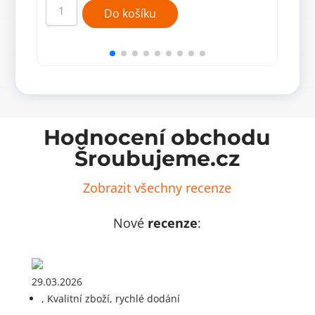
10x
965,25 Kč.
360,00 Kč.
kolík
bříz
Do košíku
8x60mm,
množ
bříza
(balení
4500
ks)
množství
Hodnocení obchodu
Šroubujeme.cz
Zobrazit všechny recenze
Nové
recenze
:
29.03.2026
, Kvalitní zboží, rychlé dodání