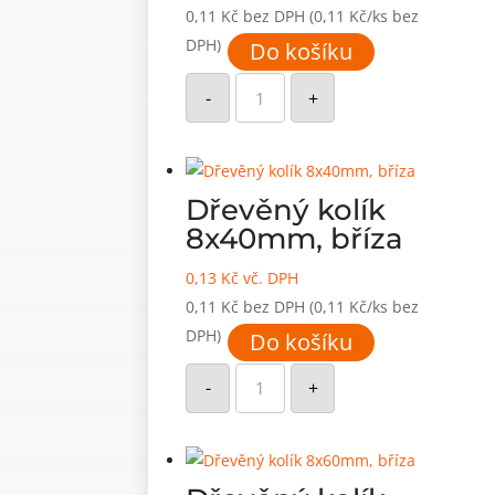
0,11
Kč
bez DPH
(0,11 Kč/ks bez
DPH)
Do košíku
Dřevěný
kolík
-
+
8x30mm,
bříza
množství
Dřevěný kolík
8x40mm, bříza
0,13
Kč
vč. DPH
0,11
Kč
bez DPH
(0,11 Kč/ks bez
DPH)
Do košíku
Dřevěný
kolík
-
+
8x40mm,
bříza
množství