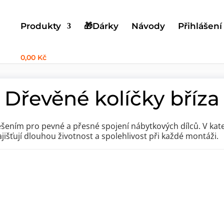
Produkty
🎁Dárky
Návody
Přihlášení
0,00 Kč
ovací materiál
»
Dřevěné kolíčky
»
Podélně rýhované kolíčky
»
Dřevě
Dřevěné kolíčky bříza
ešením pro pevné a přesné spojení nábytkových dílců. V kat
zajišťují dlouhou životnost a spolehlivost při každé montáži.