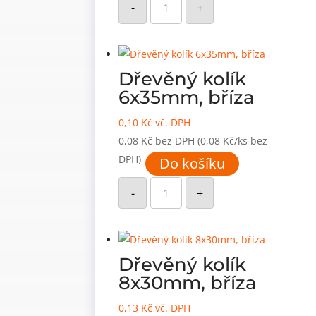
kolík
-
+
6x30mm,
bříza
množství
Dřevěný kolík
6x35mm, bříza
0,10
Kč
vč. DPH
0,08
Kč
bez DPH
(0,08 Kč/ks bez
DPH)
Do košíku
Dřevěný
kolík
-
+
6x35mm,
bříza
množství
Dřevěný kolík
8x30mm, bříza
0,13
Kč
vč. DPH