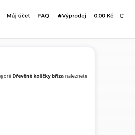
Můj účet
FAQ
🔥Výprodej
0,00 Kč
né kolíčky bříza
egorii
Dřevěné kolíčky bříza
naleznete