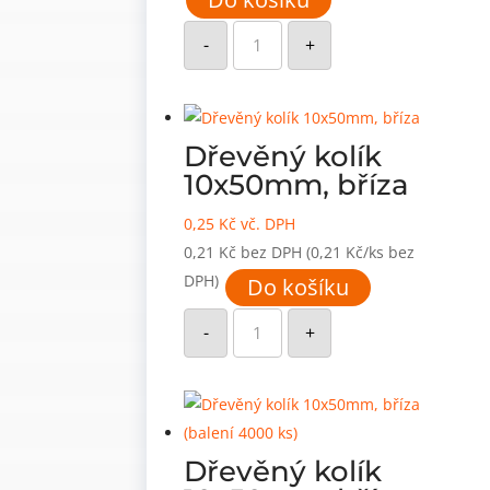
1201,20 Kč.
448,00 Kč.
Dřevěný
kolík
-
+
10x30mm,
bříza
(balení
7000
ks)
množství
Dřevěný kolík
10x50mm, bříza
0,25
Kč
vč. DPH
0,21
Kč
bez DPH
(0,21 Kč/ks bez
DPH)
Do košíku
Dřevěný
kolík
-
+
10x50mm,
bříza
množství
Dřevěný kolík