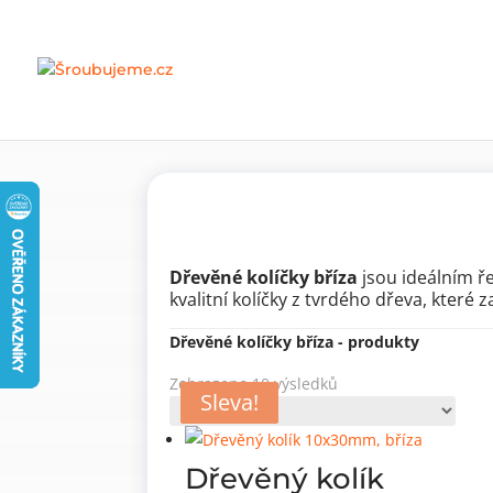
Domů
»
Nábytkové komponenty
»
Dřevěný spoj
Dřevěné kolíčky bříza
jsou ideálním ř
kvalitní kolíčky z tvrdého dřeva, které 
Dřevěné kolíčky bříza - produkty
Zobrazeno 10 výsledků
Sleva!
Sleva!
Sleva!
Dřevěný kolík