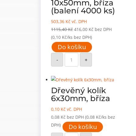
10x50mm, bříza
(balení 4000 ks)
503,36
Kč
vč. DPH
Původní
Aktuální
1115,40
Kč
416,00
Kč
bez DPH
cena
cena
(0,10 Kč/ks bez DPH)
byla:
je:
Do košíku
1115,40 Kč.
416,00 Kč.
Dřevěný
kolík
-
+
10x50mm,
bříza
(balení
4000
ks)
množství
Dřevěný kolík
6x30mm, bříza
0,10
Kč
vč. DPH
0,08
Kč
bez DPH
(0,08 Kč/ks bez
DPH)
Do košíku
Dřevěný