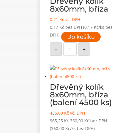
Dřevěný kolík
8x60mm, bříza
0,21
Kč
vč. DPH
0,17
Kč
bez DPH
(0,17 Kč/ks bez
DPH)
Do košíku
Dřevěný
kolík
-
+
8x60mm,
bříza
množství
Dřevěný kolík
8x60mm, bříza
(balení 4500 ks)
435,60
Kč
vč. DPH
Původní
Aktuální
965,25
Kč
360,00
Kč
bez DPH
cena
cena
(360,00 Kč/ks bez DPH)