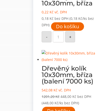
10x30mm, bříza
0,22
Kč
vč. DPH
0,18
Kč
bez DPH
(0,18 Kč/ks bez
DPH)
Do košíku
Dřevěný
kolík
-
+
10x30mm,
bříza
množství
Dřevěný kolík
10x30mm, bříza
(balení 7000 ks)
542,08
Kč
vč. DPH
Původní
Aktuální
1201,20
Kč
448,00
Kč
bez DPH
cena
cena
(448,00 Kč/ks bez DPH)
byla:
je:
Do košíku