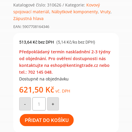
Katalogové číslo:
310626
Kategorie:
Kovový
spojovací materiál
,
Nábytkové komponenty
,
Vruty
,
Zápustná hlava
EAN: 5907708164346
513,64
Kč
bez DPH
(5,14 Kč/ks bez DPH)
Předpokládaný termín naskladnění 2-3 týdny
od objednání. Pro ověření dostupnosti nás
kontaktujte na eshop@kentingtrade.cz nebo
tel.: 702 145 048.
Dostupné na objednávku
621,50
Kč
vč. DPH
CS
06260
-
+
tesařský
vrut
se
zapuštěnou
PŘIDAT DO KOŠÍKU
hlavou
6x260
(100