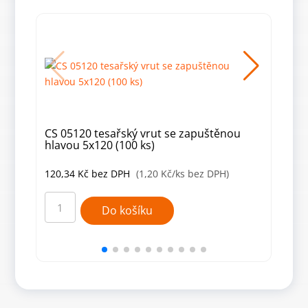
CS 05120 tesařský vrut se zapuštěnou
CS 
hlavou 5x120 (100 ks)
hlav
120,34
Kč
bez DPH
(1,20 Kč/ks bez DPH)
103
CS
CS
05120
4007
Do košíku
tesařský
tesa
vrut
vrut
se
se
zapuštěnou
zapu
hlavou
hlav
5x120
4x70
(100
(200
ks)
ks)
množství
množ