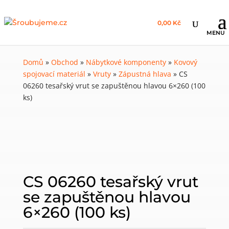
0,00 Kč
Domů
»
Obchod
»
Nábytkové komponenty
»
Kovový
spojovací materiál
»
Vruty
»
Zápustná hlava
»
CS
06260 tesařský vrut se zapuštěnou hlavou 6×260 (100
ks)
CS 06260 tesařský vrut
se zapuštěnou hlavou
6×260 (100 ks)