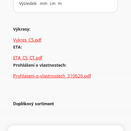
Výsledek:
mm
cm
m
Výkresy:
Vykres_CS.pdf
ETA:
ETA_CS_CT.pdf
Prohlášení o vlastnostech:
Prohlaseni-o-vlastnostech_310626.pdf
Doplňkový sortiment