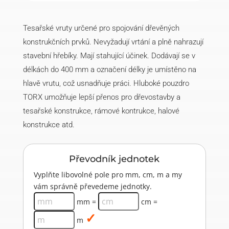
ks)
množství
Tesařské vruty určené pro spojování dřevěných
konstrukčních prvků. Nevyžadují vrtání a plně nahrazují
stavební hřebíky. Mají stahující účinek. Dodávají se v
délkách do 400 mm a označení délky je umístěno na
hlavě vrutu, což usnadňuje práci. Hluboké pouzdro
TORX umožňuje lepší přenos pro dřevostavby a
tesařské konstrukce, rámové kontrukce, halové
konstrukce atd.
Převodník jednotek
Vyplňte libovolné pole pro mm, cm, m a my
vám správně převedeme jednotky.
mm =
cm =
m