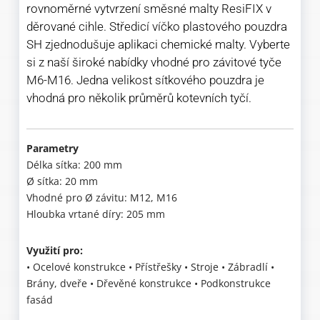
rovnoměrné vytvrzení směsné malty ResiFIX v
děrované cihle. Středicí víčko plastového pouzdra
SH zjednodušuje aplikaci chemické malty. Vyberte
si z naší široké nabídky vhodné pro závitové tyče
M6-M16. Jedna velikost sítkového pouzdra je
vhodná pro několik průměrů kotevních tyčí.
Parametry
Délka sítka: 200 mm
Ø sítka: 20 mm
Vhodné pro Ø závitu: M12, M16
Hloubka vrtané díry: 205 mm
Využití pro:
• Ocelové konstrukce • Přístřešky • Stroje • Zábradlí •
Brány, dveře • Dřevěné konstrukce • Podkonstrukce
fasád