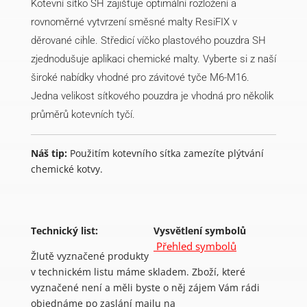
Kotevní sítko SH zajišťuje optimální rozložení a
rovnoměrné vytvrzení směsné malty ResiFIX v
děrované cihle. Středicí víčko plastového pouzdra SH
zjednodušuje aplikaci chemické malty. Vyberte si z naší
široké nabídky vhodné pro závitové tyče M6-M16.
Jedna velikost sítkového pouzdra je vhodná pro několik
průměrů kotevních tyčí.
Náš tip:
Použitím kotevního sítka zamezíte plýtvání
chemické kotvy.
Technický list:
Vysvětlení symbolů
Přehled symbolů
Žlutě vyznačené produkty
v technickém listu máme skladem. Zboží, které
vyznačené není a měli byste o něj zájem Vám rádi
objednáme po zaslání mailu na