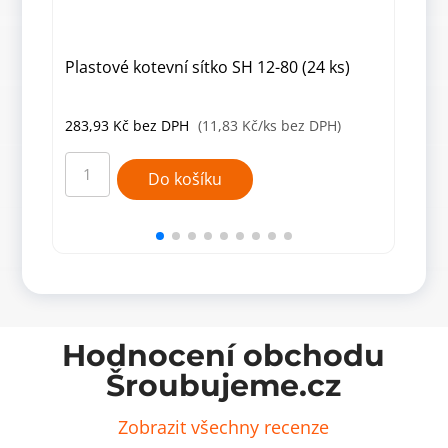
Plastové kotevní sítko SH 12-80 (24 ks)
Plas
283,93
Kč
bez DPH
(11,83 Kč/ks bez DPH)
180
Plastové
Plas
kotevní
kote
Do košíku
sítko
sítko
SH
SH
12-
20-
80
85
(24
(12
ks)
ks)
množství
množ
Hodnocení obchodu
Šroubujeme.cz
Zobrazit všechny recenze