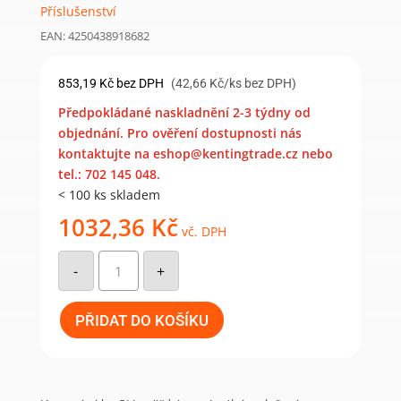
Příslušenství
EAN: 4250438918682
853,19
Kč
bez DPH
(42,66 Kč/ks bez DPH)
Předpokládané naskladnění 2-3 týdny od
objednání. Pro ověření dostupnosti nás
kontaktujte na eshop@kentingtrade.cz nebo
tel.: 702 145 048.
< 100 ks skladem
1032,36
Kč
vč. DPH
Plastové
kotevní
-
+
sítko
SH
20-
200
PŘIDAT DO KOŠÍKU
(20
ks)
množství