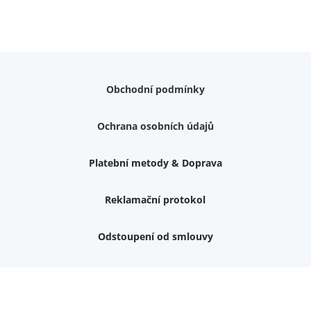
Obchodní podmínky
Ochrana osobních údajů
Platební metody & Doprava
Reklamační protokol
Odstoupení od smlouvy
Nemám zájem o dárek
Dvouvrstvé kluzáky na nohy židle, 4 ks
Vruty 4,5x45mm ZH, bílý Zn, 100 ks