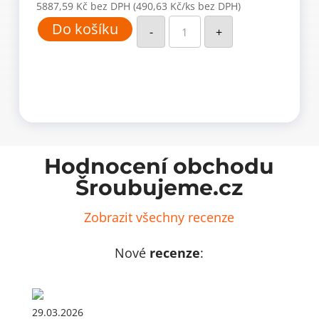
5887,59
Kč
bez DPH
(490,63 Kč/ks bez DPH)
Vynilová
Do košíku
pryskyřice
-
+
VYSF
(bez
styrénu)
VY
410
SF
(12
ks)
množství
Hodnocení obchodu
Šroubujeme.cz
Zobrazit všechny recenze
Nové
recenze
:
29.03.2026