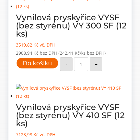
Vynilová pryskyřice VYSF
(bez styrénu) VY 300 SF (12
ks)
3519,82
Kč
vč. DPH
2908,94
Kč
bez DPH
(242,41 Kč/ks bez DPH)
Vynilová
Do košíku
pryskyřice
-
+
VYSF
(bez
styrénu)
VY
300
SF
(12
ks)
množství
Vynilová pryskyřice VYSF
(bez styrénu) VY 410 SF (12
ks)
7123,98
Kč
vč. DPH