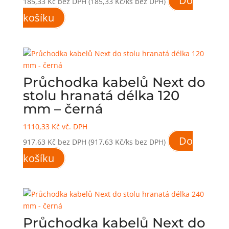
Do
185,33
Kč
bez DPH
(185,33 Kč/ks bez DPH)
košíku
Průchodka kabelů Next do
stolu hranatá délka 120
mm – černá
1110,33
Kč
vč. DPH
Do
917,63
Kč
bez DPH
(917,63 Kč/ks bez DPH)
košíku
Průchodka kabelů Next do