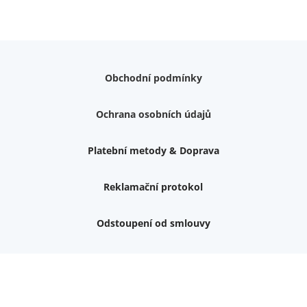
Obchodní podmínky
Ochrana osobních údajů
Platební metody & Doprava
Reklamační protokol
Odstoupení od smlouvy
Váš dárek k nákupu
Podrobné info, jaké
dárky
můžete získat.
Nemám zájem o dárek
Dvouvrstvé kluzáky na nohy židle, 4 ks