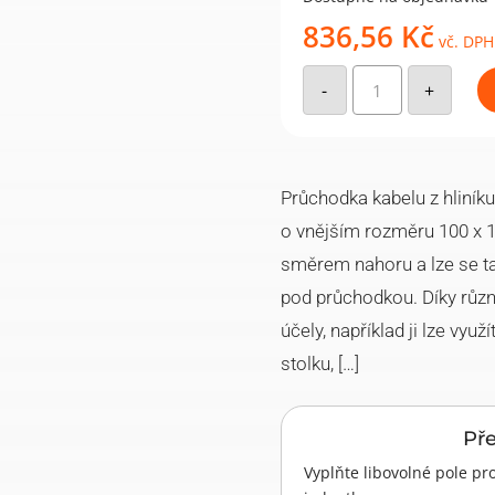
836,56
Kč
vč. DPH
Průchodka
kabelů
-
+
Geco
do
stolu
hranatá
hloubka
100
mm
Průchodka kabelu z hliník
-
černá
o vnějším rozměru 100 x 
množství
směrem nahoru a lze se ta
pod průchodkou. Díky růz
účely, například ji lze využ
stolku, […]
Př
Vyplňte libovolné pole 