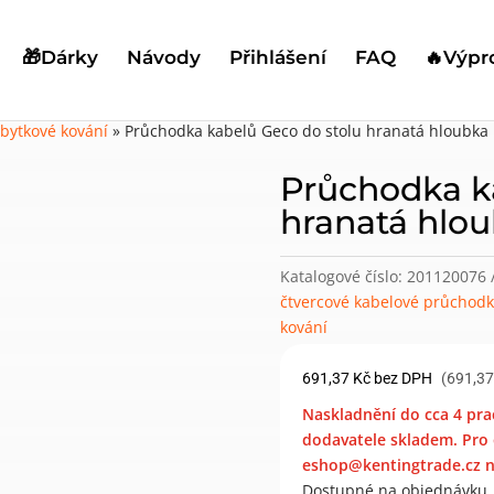
🎁Dárky
Návody
Přihlášení
FAQ
🔥Výpr
bytkové kování
»
Průchodka kabelů Geco do stolu hranatá hloubka
Průchodka k
hranatá hlo
Katalogové číslo:
201120076
čtvercové kabelové průchodk
kování
691,37
Kč
bez DPH
(691,37
Naskladnění do cca 4 pra
dodavatele skladem. Pro 
eshop@kentingtrade.cz ne
Dostupné na objednávku