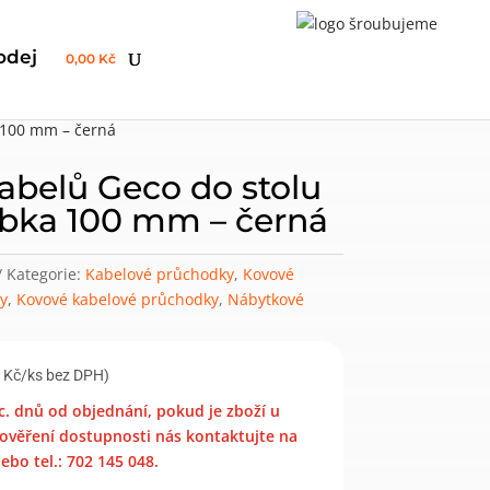
odej
0,00 Kč
 100 mm – černá
abelů Geco do stolu
ubka 100 mm – černá
Kategorie:
Kabelové průchodky
,
Kovové
y
,
Kovové kabelové průchodky
,
Nábytkové
 Kč/ks bez DPH)
c. dnů od objednání, pokud je zboží u
ověření dostupnosti nás kontaktujte na
bo tel.: 702 145 048.