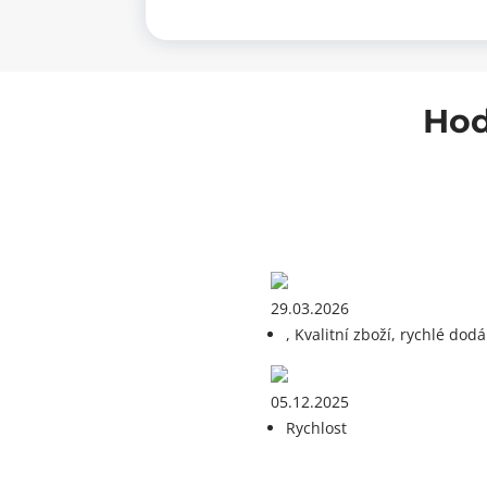
120
mm
-
černá
množství
Hod
29.03.2026
, Kvalitní zboží, rychlé dodá
05.12.2025
Rychlost