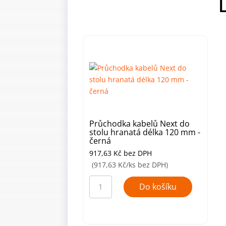
Průchodka kabelů Next do
stolu hranatá délka 120 mm -
černá
917,63
Kč
bez DPH
(917,63 Kč/ks bez DPH)
Průchodka
kabelů
Do košíku
Next
do
stolu
hranatá
délka