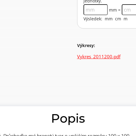
jednotky.
mm =
Výsledek:
mm
cm
m
Výkresy:
Vykres_2011200.pdf
Popis
vě. Průchodka má hranatý tvar o vnějším rozměru 100 x 100.