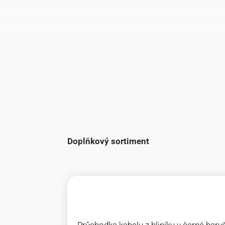
Doplňkový sortiment
Průchodka kabelu z hliníku v černé bar