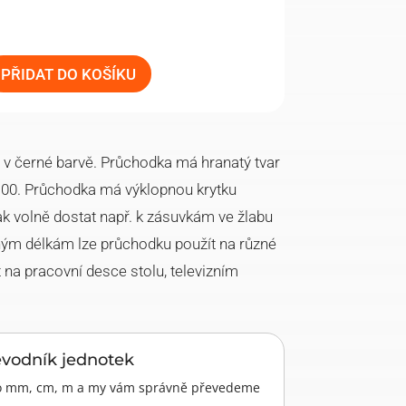
PŘIDAT DO KOŠÍKU
u v černé barvě. Průchodka má hranatý tvar
100. Průchodka má výklopnou krytku
k volně dostat např. k zásuvkám ve žlabu
ným délkám lze průchodku použít na různé
ít na pracovní desce stolu, televizním
evodník jednotek
pro mm, cm, m a my vám správně převedeme