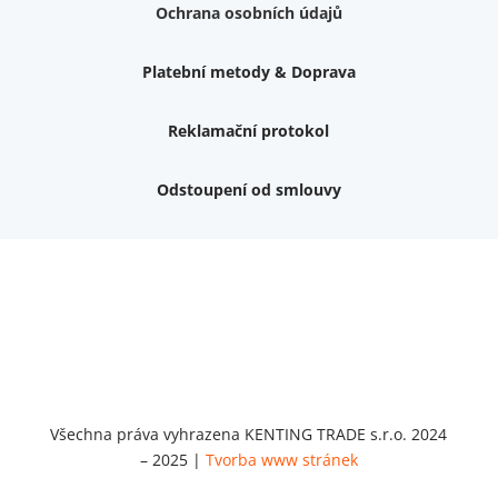
Ochrana osobních údajů
Platební metody & Doprava
Reklamační protokol
Odstoupení od smlouvy
Váš dárek k nákupu
Podrobné info, jaké
dárky
můžete získat.
Nemám zájem o dárek
Dvouvrstvé kluzáky na nohy židle, 4 ks
Vruty 4,5x45mm ZH, bílý Zn, 100 ks
Chybí ještě 499 Kč
Vruty 5x60mm ZH, bílý Zn, 100 ks
Chybí ještě 499 Kč
Všechna práva vyhrazena KENTING TRADE s.r.o. 2024
Opravná sada na nábytek s kolíky 8x30 mm
– 2025 |
Tvorba www stránek
Chybí ještě 999 Kč