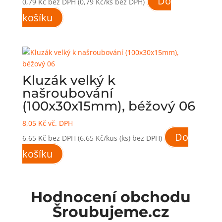
Do
0,79
Kč
bez DPH
(0,79 Kč/ks bez DPH)
košíku
Kluzák velký k
našroubování
(100x30x15mm), béžový 06
8,05
Kč
vč. DPH
Do
6,65
Kč
bez DPH
(6,65 Kč/kus (ks) bez DPH)
košíku
Hodnocení obchodu
Šroubujeme.cz