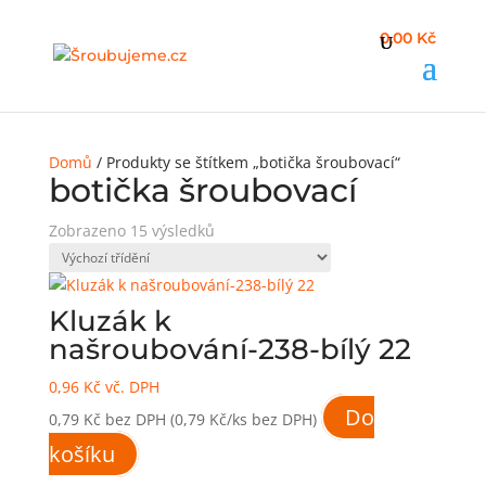
0,00 Kč
Domů
/ Produkty se štítkem „botička šroubovací“
botička šroubovací
Zobrazeno 15 výsledků
Kluzák k
našroubování-238-bílý 22
0,96
Kč
vč. DPH
Do
0,79
Kč
bez DPH
(0,79 Kč/ks bez DPH)
košíku