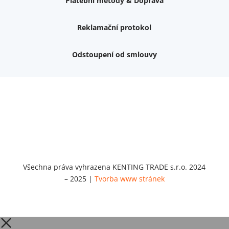
Platební metody & Doprava
Reklamační protokol
Odstoupení od smlouvy
Nemám zájem o dárek
Dvouvrstvé kluzáky na nohy židle, 4 ks
Vruty 4,5x45mm ZH, bílý Zn, 100 ks
Chybí ještě 499 Kč
Vruty 5x60mm ZH, bílý Zn, 100 ks
Chybí ještě 499 Kč
Opravná sada na nábytek s kolíky 8x30 mm
Chybí ještě 999 Kč
Všechna práva vyhrazena KENTING TRADE s.r.o. 2024
– 2025 |
Tvorba www stránek
Opravná sada na nábytek s kolíky 8x40 mm
Chybí ještě 999 Kč