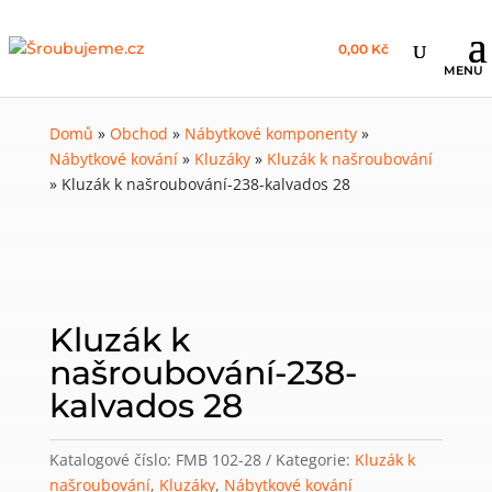
0,00 Kč
Domů
»
Obchod
»
Nábytkové komponenty
»
Nábytkové kování
»
Kluzáky
»
Kluzák k našroubování
»
Kluzák k našroubování-238-kalvados 28
Kluzák k
našroubování-238-
kalvados 28
Katalogové číslo:
FMB 102-28
Kategorie:
Kluzák k
našroubování
,
Kluzáky
,
Nábytkové kování