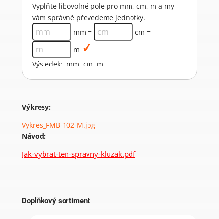
Vyplňte libovolné pole pro mm, cm, m a my
vám správně převedeme jednotky.
mm =
cm =
m
Výsledek:
mm
cm
m
Výkresy:
Vykres_FMB-102-M.jpg
Návod:
Jak-vybrat-ten-spravny-kluzak.pdf
Doplňkový sortiment