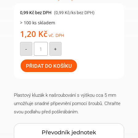
0,99
Kč
bez DPH
(0,99 Kč/ks bez DPH)
> 100 ks skladem
1,20
Kč
vč. DPH
Kluzák
k
-
+
našroubování-238-
kalvados
28
množství
PŘIDAT DO KOŠÍKU
Plastový kluzák k našroubování s výškou cca 5 mm
umožňuje snadné připevnění pomocí šroubů. Chraňte
svou podlahu před poškrábáním.
Převodník jednotek