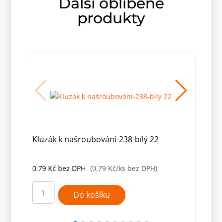
Další oblíbené
produkty
Kluzák k našroubování-238-bílý 22
Klu
0,79
Kč
bez DPH
(0,79 Kč/ks bez DPH)
0,7
Kluzák
Kluz
k
k
Do košíku
našroubování-238-
našr
bílý
hně
22
07
množství
množ