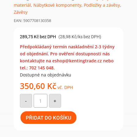
materiál
,
Nábytkové komponenty
,
Podložky a závěsy
,
Závěsy
EAN: 5907708130358
289,75
Kč
bez DPH
(28,98 Kč/ks bez DPH)
Předpokládaný termín naskladnění 2-3 týdny
od objednání. Pro ověření dostupnosti nás
kontaktujte na eshop@kentingtrade.cz nebo
tel.: 702 145 048.
Dostupné na objednávku
350,60
Kč
vč. DPH
ZO
100
-
+
Závěs
stavební
ozdobný
100x105x2,0
PŘIDAT DO KOŠÍKU
mm
(10
ks)
množství