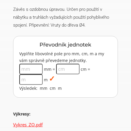
Závěs s ozdobnou úpravou. Určen pro použití v
nábytku a truhlách vyžadujících použití pohyblivého
spojení. Připevnění: Vruty do dřeva Ø4.
Převodník jednotek
Vyplňte libovolné pole pro mm, cm, m a my
vám správně převedeme jednotky.
mm =
cm =
m
Výsledek:
mm
cm
m
Výkresy:
Vykres_ZO.pdf