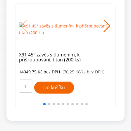
X91 45° závěs s tlumením, k
ZF 
přišroubování, titan (200 ks)
(10 
14049,75
Kč
bez DPH
(70,25 Kč/ks bez DPH)
369
X91
ZF
45°
180
Do košíku
závěs
Závě
s
fran
tlumením,
180x
k
mm
přišroubování,
(10
titan
ks)
(200
množ
ks)
množství