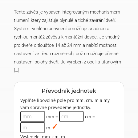
titan
(200
Tento závěs je vybaven integrovaným mechanismem
ks)
množství
tlumení, který zajišťuje plynulé a tiché zavírání dveří.
Systém rychlého uchycení umožňuje snadnou a
rychlou montáž závěsu k montážní desce. Je vhodný
pro dveře o tloušťce 14 až 24 mm a nabízí možnost
nastavení ve třech rozměrech, což umožňuje přesné
nastavení polohy dveří. Je vyroben z oceli s titanovým
[…]
Převodník jednotek
Vyplňte libovolné pole pro mm, cm, m a my
vám správně převedeme jednotky.
mm =
cm =
m
Výsledek:
mm
cm
m