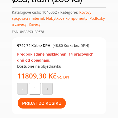
Katalogové číslo:
1040052
Kategorie:
Kovový
spojovací materiál
,
Nábytkové komponenty
,
Podložky
a závěsy
,
Závěsy
EAN: 8432393139678
9759,75
Kč
bez DPH
(48,80 Kč/ks bez DPH)
Předpokládané naskladnění 14 pracovních
dnů od objednání.
Dostupné na objednávku
11809,30
Kč
vč. DPH
X91
Naložený
-
+
závěs
s
tlumením,
k
PŘIDAT DO KOŠÍKU
přišroubování
s
miskou
Ø35,