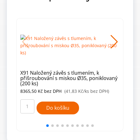
X91 Naložený závěs s tlumením, k
X91 
přišroubování s miskou Ø35, poniklovaný
nara
(200 ks)
8365,50
Kč
bez DPH
(41,83 Kč/ks bez DPH)
986
X91
X91
Naložený
Nalo
Do košíku
závěs
závě
s
s
tlumením,
tlum
k
k
přišroubování
nara
s
s
miskou
misk