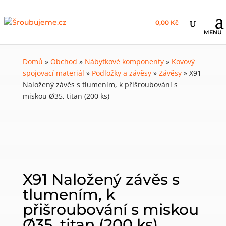
0,00 Kč
Domů
»
Obchod
»
Nábytkové komponenty
»
Kovový
spojovací materiál
»
Podložky a závěsy
»
Závěsy
»
X91
Naložený závěs s tlumením, k přišroubování s
miskou Ø35, titan (200 ks)
X91 Naložený závěs s
tlumením, k
přišroubování s miskou
Ø35, titan (200 ks)