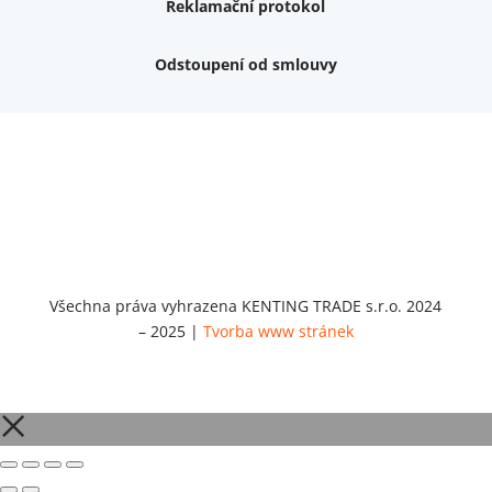
Reklamační protokol
Odstoupení od smlouvy
Nemám zájem o dárek
Dvouvrstvé kluzáky na nohy židle, 4 ks
Vruty 4,5x45mm ZH, bílý Zn, 100 ks
Chybí ještě 499 Kč
Vruty 5x60mm ZH, bílý Zn, 100 ks
Chybí ještě 499 Kč
Opravná sada na nábytek s kolíky 8x30 mm
Chybí ještě 999 Kč
Všechna práva vyhrazena KENTING TRADE s.r.o. 2024
– 2025 |
Tvorba www stránek
Opravná sada na nábytek s kolíky 8x40 mm
Chybí ještě 999 Kč
Set 5 ks bitů SIT 20 (1/4"x25)
Chybí ještě 1 999 Kč