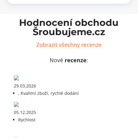
Ø35,
Ø35,
poniklovaný
titan
(200
(200
ks)
ks)
množství
množ
Hodnocení obchodu
Šroubujeme.cz
Zobrazit všechny recenze
Nové
recenze
:
29.03.2026
, Kvalitní zboží, rychlé dodání
05.12.2025
Rychlost