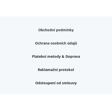
Obchodní podmínky
Ochrana osobních údajů
Platební metody & Doprava
Reklamační protokol
Odstoupení od smlouvy
Nemám zájem o dárek
Dvouvrstvé kluzáky na nohy židle, 4 ks
Vruty 4,5x45mm ZH, bílý Zn, 100 ks
Chybí ještě 499 Kč