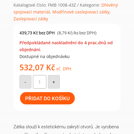
Katalogové číslo:
FMB 1008-43Z
Kategorie:
Dřevěný
spojovací materiál
,
Modřínové zaslepovací zátky
,
Zaslepovací zátky
439,73
Kč
bez DPH
(8,79 Kč/ks bez DPH)
Předpokládané naskladnění do 4 prac.dnů od
objednání.
Dostupné na objednávku
532,07
Kč
vč. DPH
Zaslepovací
zátka
-
+
modřín
průměr
čepu
30
PŘIDAT DO KOŠÍKU
mm
(50
ks)
množství
Zátka slouží k estetickému zakrytí otvorů. Je vyrobena