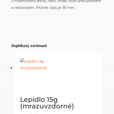
z modřínového dřeva, navíc chrání otvor před prachem
a nečistotami. Průměr čepu je 30 mm.
Doplňkový sortiment
Lepidlo 15g
(mrazuvzdorné)