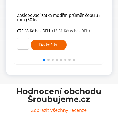
Zaslepovací zátka modřín průměr čepu 35
Zas
mm (50 ks)
mm 
675,68
Kč
bez DPH
(13,51 Kč/ks bez DPH)
675
Zaslepovací
Zasl
zátka
zátk
Do košíku
modřín
mod
průměr
prů
čepu
čep
35
40
mm
mm
(50
(50
ks)
ks)
množství
množ
Hodnocení obchodu
Šroubujeme.cz
Zobrazit všechny recenze