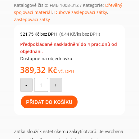
Katalogové číslo:
FMB 1008-31Z
Kategorie:
Dřevěný
spojovací materiál
,
Dubové zaslepovací zátky
,
Zaslepovací zátky
321,75
Kč
bez DPH
(6,44 Kč/ks bez DPH)
Předpokládané naskladnění do 4 prac.dnů od
objednání.
Dostupné na objednávku
389,32
Kč
vč. DPH
Zaslepovací
zátka
-
+
dubová
průměr
čepu
15
PŘIDAT DO KOŠÍKU
mm
(50
ks)
množství
Zátka slouží k estetickému zakrytí otvorů. Je vyrobena