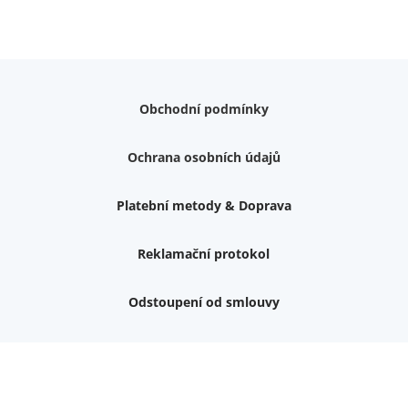
Obchodní podmínky
Ochrana osobních údajů
Platební metody & Doprava
Reklamační protokol
Odstoupení od smlouvy
Nemám zájem o dárek
Dvouvrstvé kluzáky na nohy židle, 4 ks
Vruty 4,5x45mm ZH, bílý Zn, 100 ks
Chybí ještě 499 Kč