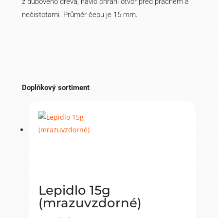
z dubového dřeva, navíc chrání otvor před prachem a
nečistotami. Průměr čepu je 15 mm.
Doplňkový sortiment
Lepidlo 15g
(mrazuvzdorné)