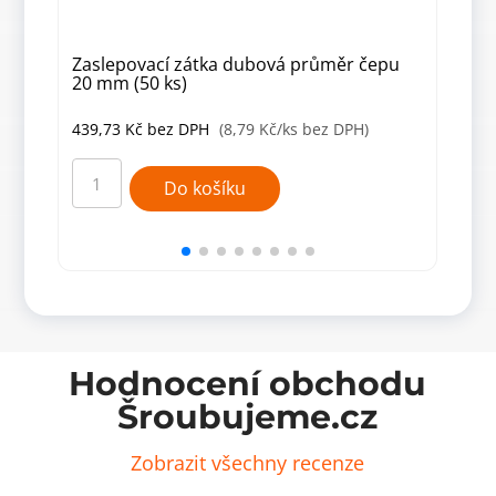
Zaslepovací zátka dubová průměr čepu
Zas
20 mm (50 ks)
40 
439,73
Kč
bez DPH
(8,79 Kč/ks bez DPH)
675
Zaslepovací
Zasl
zátka
zátk
Do košíku
dubová
dub
průměr
prů
čepu
čep
20
40
mm
mm
(50
(50
ks)
ks)
množství
množ
Hodnocení obchodu
Šroubujeme.cz
Zobrazit všechny recenze