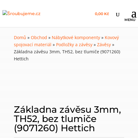
0,00 Kč
Domů
»
Obchod
»
Nábytkové komponenty
»
Kovový
spojovací materiál
»
Podložky a závěsy
»
Závěsy
»
Základna závěsu 3mm, TH52, bez tlumiče (9071260)
Hettich
Základna závěsu 3mm,
TH52, bez tlumiče
(9071260) Hettich