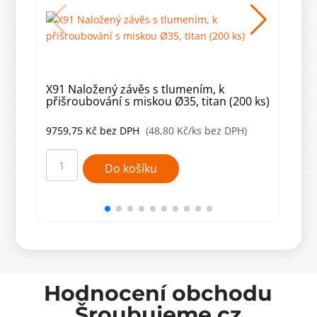
X91 Naložený závěs s tlumením, k
ZS 4
přišroubování s miskou Ø35, titan (200 ks)
9759,75
Kč
bez DPH
(48,80 Kč/ks bez DPH)
663
X91
ZS
Naložený
40
Do košíku
závěs
Závě
s
splé
tlumením,
40x1
k
mm
přišroubování
(100
s
ks)
miskou
množ
Ø35,
titan
(200
ks)
množství
Hodnocení obchodu
Šroubujeme.cz