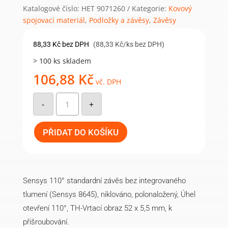
Katalogové číslo:
HET 9071260
Kategorie:
Kovový
spojovací materiál
,
Podložky a závěsy
,
Závěsy
88,33
Kč
bez DPH
(88,33 Kč/ks bez DPH)
> 100 ks skladem
106,88
Kč
vč. DPH
Základna
závěsu
-
+
3mm,
TH52,
bez
tlumiče
PŘIDAT DO KOŠÍKU
(9071260)
Hettich
množství
Sensys 110° standardní závěs bez integrovaného
tlumení (Sensys 8645), niklováno, polonaložený, Úhel
otevření 110°, TH-Vrtací obraz 52 x 5,5 mm, k
přišroubování.