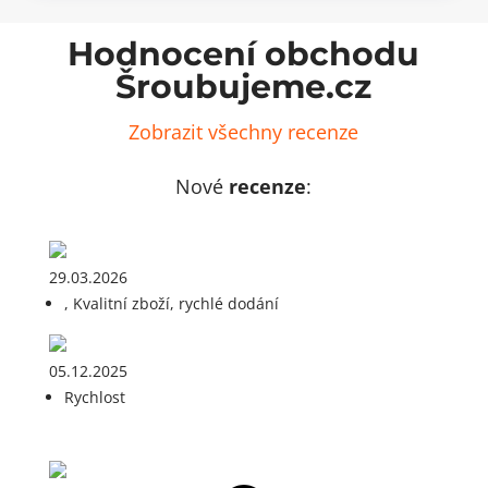
nikl
množ
(200
ks)
Hodnocení obchodu
množství
Šroubujeme.cz
Zobrazit všechny recenze
Nové
recenze
:
29.03.2026
, Kvalitní zboží, rychlé dodání
05.12.2025
Rychlost