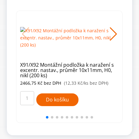
X91/X92 Montážní podložka k naražení s
X91
excentr. nastav., průměr 10x11mm, H0,
prů
nikl (200 ks)
ks)
2466,75
Kč
bez DPH
(12,33 Kč/ks bez DPH)
150
X91/X92
X91/
Montážní
Smíš
Do košíku
podložka
mont
k
podl
naražení
prů
s
5x9,
excentr.
mm,
nastav.,
H4,
průměr
poni
10x11mm,
(200
H0,
ks)