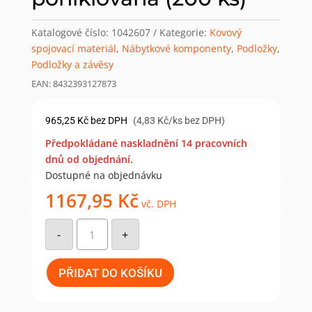
Katalogové číslo:
1042607
Kategorie:
Kovový
spojovací materiál
,
Nábytkové komponenty
,
Podložky
,
Podložky a závěsy
EAN: 8432393127873
965,25
Kč
bez DPH
(4,83 Kč/ks bez DPH)
Předpokládané naskladnění 14 pracovních
dnů od objednání.
Dostupné na objednávku
1167,95
Kč
vč. DPH
X91/X92
Montážní
-
+
podložka
k
přišroubování,
H4,
PŘIDAT DO KOŠÍKU
poniklovaná
(200
ks)
množství