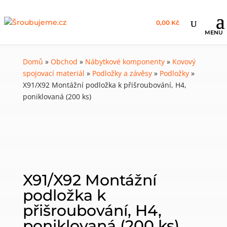
0,00 Kč
Domů
»
Obchod
»
Nábytkové komponenty
»
Kovový
spojovací materiál
»
Podložky a závěsy
»
Podložky
»
X91/X92 Montážní podložka k přišroubování, H4,
poniklovaná (200 ks)
X91/X92 Montážní
podložka k
přišroubování, H4,
poniklovaná (200 ks)