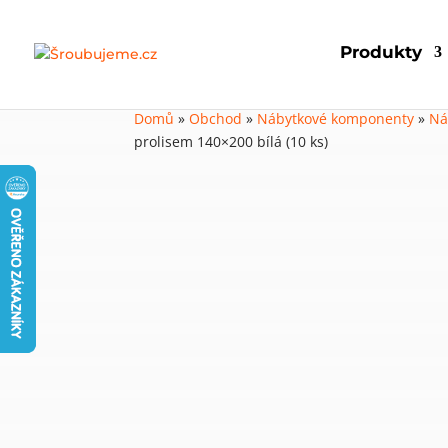
Produkty
Domů
»
Obchod
»
Nábytkové komponenty
»
Ná
prolisem 140×200 bílá (10 ks)