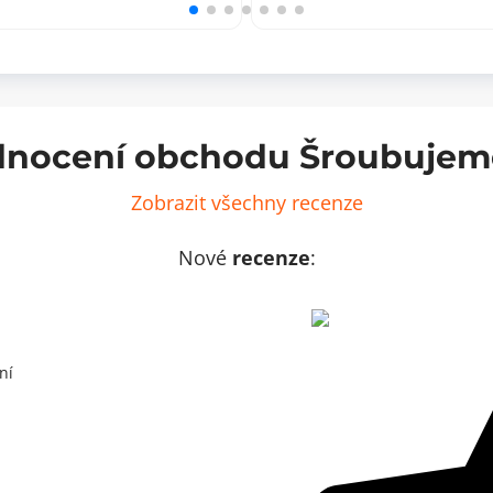
lvanizovaná
galvanizovaná
0
(10
)
ks)
ožství
množství
nocení obchodu Šroubujem
Zobrazit všechny recenze
Nové
recenze
:
ní