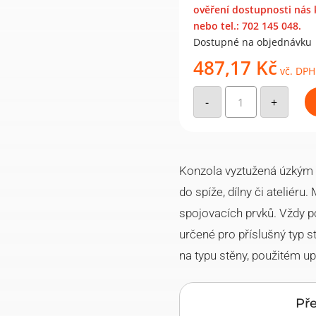
ověření dostupnosti nás
nebo tel.: 702 145 048.
Dostupné na objednávku
487,17
Kč
vč. DPH
WWPW
200
-
+
konzole
zesílená
úzkým
prolisem
140x200
bílá
(10
Konzola vyztužená úzkým 
ks)
množství
do spíže, dílny či ateliéru
spojovacích prvků. Vždy p
určené pro příslušný typ s
na typu stěny, použitém up
Př