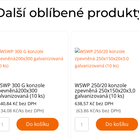
Další oblíbené produkt
SWP 300 G konzole
WSWP 250/20 konzole
pevněná200x300
zpevněná 250x150x20x3,0
alvanizovaná (10 ks)
galvanizovaná (10 ks)
340,84
Kč
bez DPH
638,57
Kč
bez DPH
134,08 Kč/ks bez DPH)
(63,86 Kč/ks bez DPH)
SWP
WSWP
00
250/20
Do košíku
Do košíku
konzole
nzole
zpevněná
pevněná200x300
250x150x20x3,0