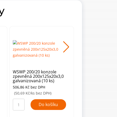
y
WSWP 200/20 konzole
WSWP 500 S konzo
zpevněná 200x125x20x3,0
zpevněná330x500 š
galvanizovaná (10 ks)
ks)
506,86
Kč
bez DPH
1951,95
Kč
bez DPH
(50,69 Kč/ks bez DPH)
(195,20 Kč/ks bez DP
WSWP
WSWP
200/20
500
Do košíku
Do ko
konzole
S
zpevněná
konzole
200x125x20x3,0
zpevněná330x500