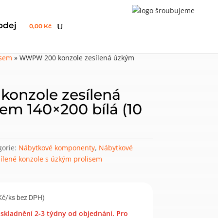
odej
0,00 Kč
isem
»
WWPW 200 konzole zesílená úzkým
onzole zesílená
em 140×200 bílá (10
gorie:
Nábytkové komponenty
,
Nábytkové
ílené konzole s úzkým prolisem
Kč/ks bez DPH)
skladnění 2-3 týdny od objednání. Pro