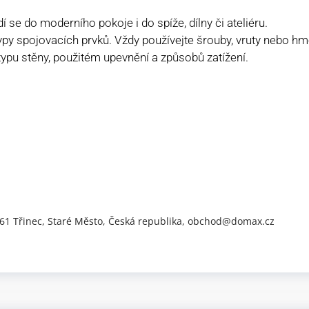
se do moderního pokoje i do spíže, dílny či ateliéru.
ypy spojovacích prvků. Vždy používejte šrouby, vruty nebo hm
 typu stěny, použitém upevnění a způsobů zatížení.
 61 Třinec, Staré Město, Česká republika, obchod@domax.cz