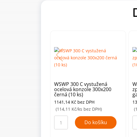
WSWP 300 C vystužená
W
ocelová konzole 300x200
z
černá (10 ks)
g
1141,14
Kč
bez DPH
1
(114,11 Kč/ks bez DPH)
(
WSWP
W
300
3
Do košíku
C
G
vystužená
ko
ocelová
z