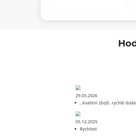
konzole
ga
300x200
(1
černá
ks
(10
mn
ks)
množství
Hod
29.03.2026
, Kvalitní zboží, rychlé dodá
05.12.2025
Rychlost