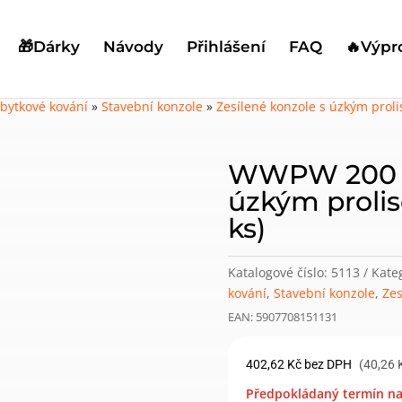
🎁Dárky
Návody
Přihlášení
FAQ
🔥Výpr
bytkové kování
»
Stavební konzole
»
Zesílené konzole s úzkým prol
WWPW 200 k
úzkým prolis
ks)
Katalogové číslo:
5113
Kate
kování
,
Stavební konzole
,
Zes
EAN: 5907708151131
402,62
Kč
bez DPH
(40,26 
Předpokládaný termín na