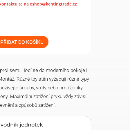
 kontaktujte na eshop@kentingtrade.cz
PŘIDAT DO KOŠÍKU
prolisem. Hodí se do moderního pokoje i
. Montáž: Různé tpy stěn vyžadují různé typy
oužívejte šrouby, vruty nebo hmoždinky
těny. Maximální zatížení prvku vždy závisí
evnění a způsobů zatížení.
evodník jednotek