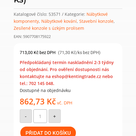
Katalogové číslo:
53571
Kategorie:
Nábytkové
komponenty
,
Nábytkové kování
,
Stavební konzole
,
Zesílené konzole s úzkým prolisem
EAN: 5907708175922
713,00
Kč
bez DPH
(71,30 Kč/ks bez DPH)
Předpokládaný termín naskladnění 2-3 týdny
od objednání. Pro ověření dostupnosti nás
kontaktujte na eshop@kentingtrade.cz nebo
tel.: 702 145 048.
Dostupné na objednávku
862,73
Kč
vč. DPH
WSWP
250/20
-
+
konzole
zpevněná
250x150x20x3,0
bíla
PŘIDAT DO KOŠÍKU