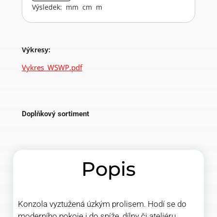
Výsledek:
mm
cm
m
Výkresy:
Vykres_WSWP.pdf
Doplňkový sortiment
Popis
Konzola vyztužená úzkým prolisem. Hodí se do
moderního pokoje i do spíže, dílny či ateliéru.