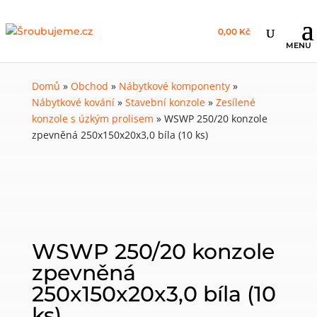
0,00 Kč
Domů
»
Obchod
»
Nábytkové komponenty
»
Nábytkové kování
»
Stavební konzole
»
Zesílené
konzole s úzkým prolisem
»
WSWP 250/20 konzole
zpevněná 250x150x20x3,0 bíla (10 ks)
WSWP 250/20 konzole
zpevněná
250x150x20x3,0 bíla (10
ks)