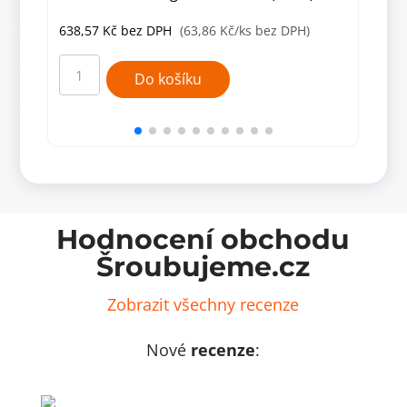
638,57
Kč
bez DPH
(63,86 Kč/ks bez DPH)
677
WSWP
WW
250/20
300
Do košíku
konzole
konz
zpevněná
zesí
250x150x20x3,0
úzk
galvanizovaná
prol
(10
200x
ks)
bílá
množství
(10
ks)
množ
Hodnocení obchodu
Šroubujeme.cz
Zobrazit všechny recenze
Nové
recenze
: