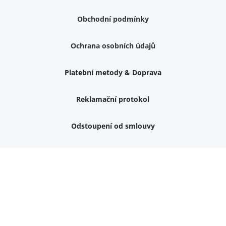
Obchodní podmínky
Ochrana osobních údajů
Platební metody & Doprava
Reklamační protokol
Odstoupení od smlouvy
Nemám zájem o dárek
Dvouvrstvé kluzáky na nohy židle, 4 ks
Vruty 4,5x45mm ZH, bílý Zn, 100 ks
Chybí ještě 499 Kč
Vruty 5x60mm ZH, bílý Zn, 100 ks
Chybí ještě 499 Kč
Opravná sada na nábytek s kolíky 8x30 mm