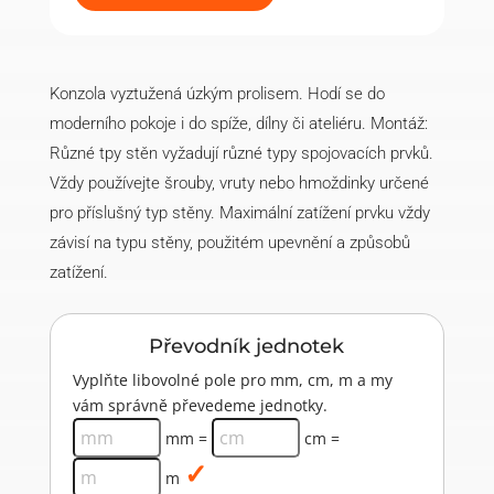
(10
ks)
množství
Konzola vyztužená úzkým prolisem. Hodí se do
moderního pokoje i do spíže, dílny či ateliéru. Montáž:
Různé tpy stěn vyžadují různé typy spojovacích prvků.
Vždy používejte šrouby, vruty nebo hmoždinky určené
pro příslušný typ stěny. Maximální zatížení prvku vždy
závisí na typu stěny, použitém upevnění a způsobů
zatížení.
Převodník jednotek
Vyplňte libovolné pole pro mm, cm, m a my
vám správně převedeme jednotky.
mm =
cm =
m