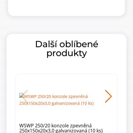
Další oblíbené
produkty
WSWP 250/20 konzole zpevněná
WWP
250x150x20x3,0 galvanizovaná (10 ks)
prol