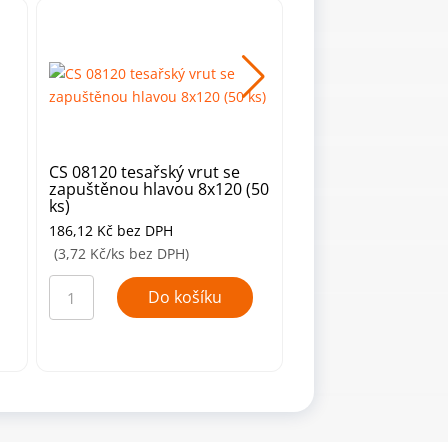
u
CS 08120 tesařský vrut se
Vrut 3,5x20mm se
zapuštěnou hlavou 8x120 (50
hlavou, PZ, Zn
ks)
186,12
Kč
bez DPH
0,24
Kč
bez DPH
(3,72 Kč/ks bez DPH)
(0,24 Kč/ks bez DPH)
CS
Vrut
08120
3,5x20mm
Do košíku
Do ko
tesařský
se
vrut
zápustnou
se
hlavou,
zapuštěnou
PZ,
hlavou
Zn
8x120
množství
(50
ks)
množství