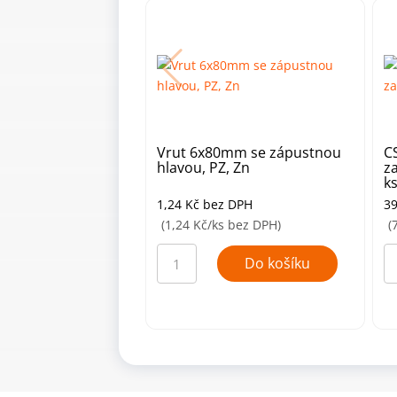
Vrut 6x80mm se zápustnou
C
hlavou, PZ, Zn
z
ks
1,24
Kč
bez DPH
3
(1,24 Kč/ks bez DPH)
(
Vrut
C
6x80mm
0
Do košíku
se
te
zápustnou
vr
hlavou,
se
PZ,
za
Zn
hl
množství
8x
(5
ks
mn