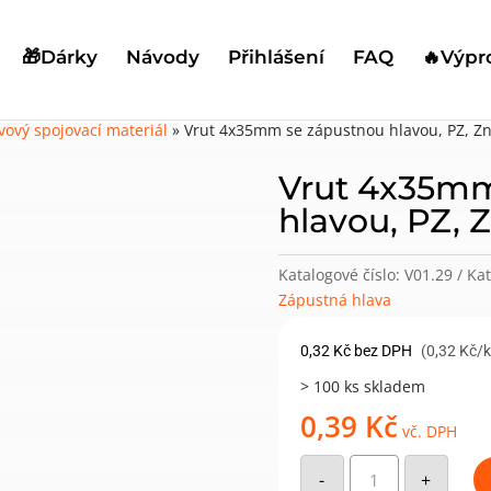
🎁Dárky
Návody
Přihlášení
FAQ
🔥Výpr
vový spojovací materiál
»
Vrut 4x35mm se zápustnou hlavou, PZ, Z
Vrut 4x35mm
hlavou, PZ, 
Katalogové číslo:
V01.29
Kat
Zápustná hlava
0,32
Kč
bez DPH
(0,32 Kč/
> 100 ks skladem
0,39
Kč
vč. DPH
Vrut
4x35mm
-
+