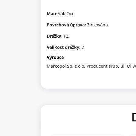
Materiál:
Ocel
Povrchová úprava:
Zinkováno
Drážka:
PZ
Velikost drážky:
2
Výrobce
Marcopol Sp. z o.o. Producent śrub, ul. Ol