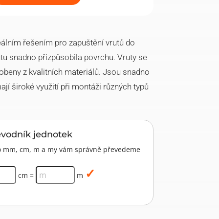
eálním řešením pro zapuštění vrutů do
utu snadno přizpůsobila povrchu. Vruty se
obeny z kvalitních materiálů. Jsou snadno
ají široké využití při montáži různých typů
evodník jednotek
pro mm, cm, m a my vám správně převedeme
cm =
m