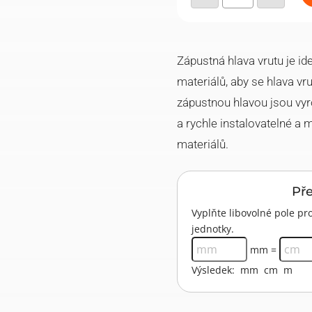
se
zápustnou
hlavou,
PZ,
Zn
množství
Zápustná hlava vrutu je id
materiálů, aby se hlava vr
zápustnou hlavou jsou vyr
a rychle instalovatelné a m
materiálů.
Př
Vyplňte libovolné pole 
jednotky.
mm =
Výsledek:
mm
cm
m