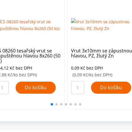
S 08260 tesařský vrut se
Vrut 3x10mm se zápustno
apuštěnou hlavou 8x260 (50
hlavou, PZ, žlutý Zn
)
94,12
Kč
bez DPH
0,09
Kč
bez DPH
7,88 Kč/ks bez DPH)
(0,09 Kč/ks bez DPH)
S
Vrut
8260
3x10mm
Do košíku
Do košíku
sařský
se
ut
zápustnou
hlavou,
puštěnou
PZ,
avou
žlutý
260
Zn
0
množství
)
ožství