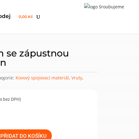
odej
0,00 Kč
n
 se zápustnou
Zn
egorie:
Kovový spojovací materiál
,
Vruty
,
ks bez DPH)
PŘIDAT DO KOŠÍKU