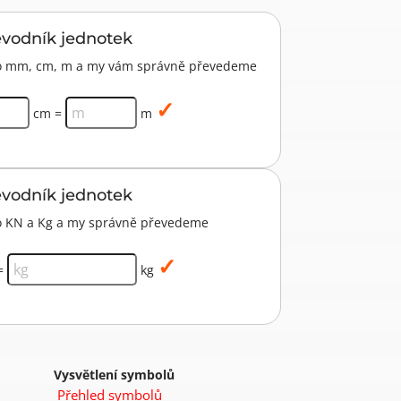
evodník jednotek
pro mm, cm, m a my vám správně převedeme
cm =
m
evodník jednotek
ro KN a Kg a my správně převedeme
=
kg
Vysvětlení symbolů
Přehled symbolů