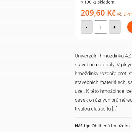
< 100 ks skladem
209,60
Kč
vč. DPH
Univerzální
hmoždinka
-
+
AZ
bez
lemu
AZ
10
(50
ks)
Univerzální hmoždinka AZ 
množství
stavební materiály. V plný
hmoždinky rozepře proti s
stavebních materiálech, sá
uzel. K této hmoždince lze
desek o různých průměrech
trvalou elasticitu […]
Náš tip:
Oblíbená hmoždinka 