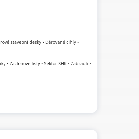
drové stavební desky • Děrované cihly •
ky • Záclonové lišty • Sektor SHK • Zábradlí •