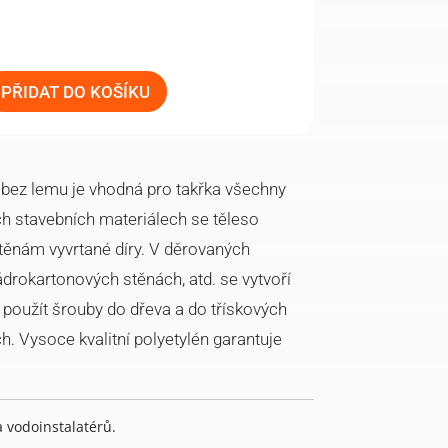
PŘIDAT DO KOŠÍKU
bez lemu je vhodná pro takřka všechny
ch stavebních materiálech se těleso
těnám vyvrtané díry. V děrovaných
drokartonových stěnách, atd. se vytvoří
 použít šrouby do dřeva a do třískových
. Vysoce kvalitní polyetylén garantuje
vodoinstalatérů.