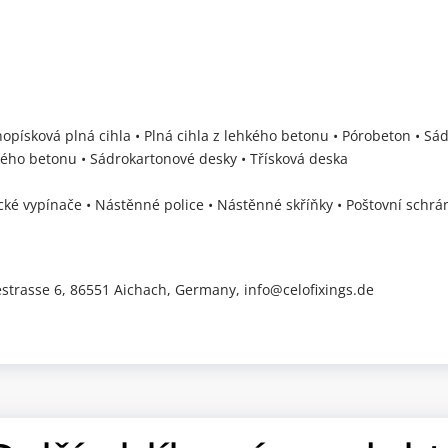
nopísková plná cihla • Plná cihla z lehkého betonu • Pórobeton • Sá
hkého betonu • Sádrokartonové desky • Třísková deska
rické vypínače • Nástěnné police • Nástěnné skříňky • Poštovní schrán
trasse 6, 86551 Aichach, Germany, info@celofixings.de