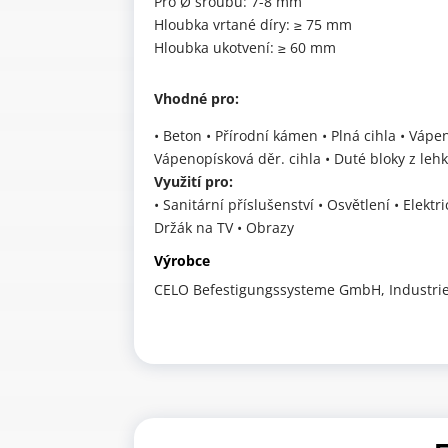
Pro Ø šroubu: 7-8 mm
Hloubka vrtané díry: ≥ 75 mm
Hloubka ukotvení: ≥ 60 mm
Vhodné pro:
• Beton • Přírodní kámen • Plná cihla • Vápe
Vápenopísková děr. cihla • Duté bloky z le
Využití pro:
• Sanitární příslušenství • Osvětlení • Elekt
Držák na TV • Obrazy
Výrobce
CELO Befestigungssysteme GmbH, Industries