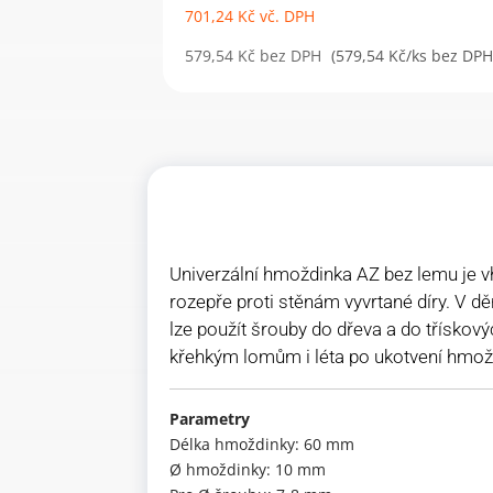
701,24
Kč
vč. DPH
579,54
Kč
bez DPH
(579,54 Kč/ks bez DPH
Univerzální hmoždinka AZ bez lemu je v
rozepře proti stěnám vyvrtané díry. V d
lze použít šrouby do dřeva a do třískový
křehkým lomům i léta po ukotvení hmož
Parametry
Délka hmoždinky: 60 mm
Ø hmoždinky: 10 mm