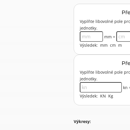
Př
Vyplňte libovolné pole 
jednotky.
mm =
Výsledek:
mm
cm
m
Př
Vyplňte libovolné pole p
jednotky.
kn 
Výsledek:
KN
Kg
Výkresy: