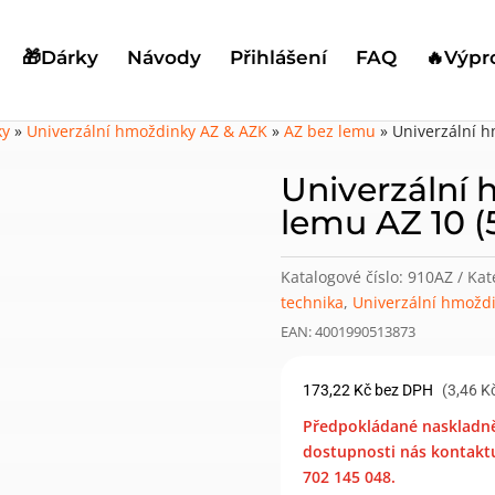
🎁Dárky
Návody
Přihlášení
FAQ
🔥Výpr
ky
»
Univerzální hmoždinky AZ & AZK
»
AZ bez lemu
»
Univerzální h
Univerzální
lemu AZ 10 (
Katalogové číslo:
910AZ
Kat
technika
,
Univerzální hmožd
EAN: 4001990513873
173,22
Kč
bez DPH
(3,46 K
Předpokládané naskladněn
dostupnosti nás kontaktu
702 145 048.