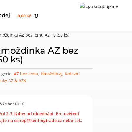
odej
0,00 Kč
moždinka AZ bez lemu AZ 10 (50 ks)
 hmoždinka AZ bez
50 ks)
egorie:
AZ bez lemu
,
Hmoždinky
,
Kotevní
inky AZ & AZK
č/ks bez DPH)
í 2-3 týdny od objednání. Pro ověření
jte na eshop@kentingtrade.cz nebo tel.: