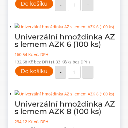
Do košíku
hmoždinka
-
+
AZ
s
lemem
AZK
10
(50
ks)
Univerzální hmoždinka AZ
množství
s lemem AZK 6 (100 ks)
160,54
Kč
vč. DPH
132,68
Kč
bez DPH
(1,33 Kč/ks bez DPH)
Univerzální
Do košíku
hmoždinka
-
+
AZ
s
lemem
AZK
6
(100
ks)
Univerzální hmoždinka AZ
množství
s lemem AZK 8 (100 ks)
234,12
Kč
vč. DPH