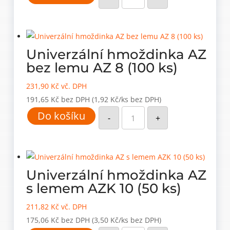
AZ
bez
lemu
AZ
6
(100
ks)
Univerzální hmoždinka AZ
množství
bez lemu AZ 8 (100 ks)
231,90
Kč
vč. DPH
191,65
Kč
bez DPH
(1,92 Kč/ks bez DPH)
Univerzální
Do košíku
hmoždinka
-
+
AZ
bez
lemu
AZ
8
(100
ks)
Univerzální hmoždinka AZ
množství
s lemem AZK 10 (50 ks)
211,82
Kč
vč. DPH
175,06
Kč
bez DPH
(3,50 Kč/ks bez DPH)
Univerzální