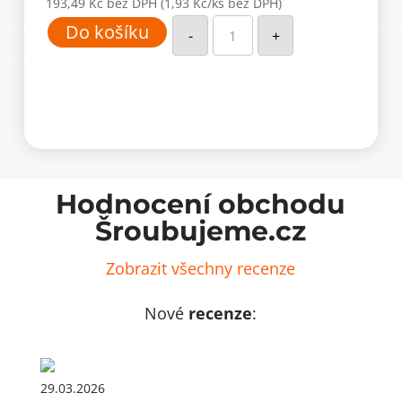
193,49
Kč
bez DPH
(1,93 Kč/ks bez DPH)
Univerzální
Do košíku
hmoždinka
-
+
AZ
s
lemem
AZK
8
(100
ks)
množství
Hodnocení obchodu
Šroubujeme.cz
Zobrazit všechny recenze
Nové
recenze
:
29.03.2026