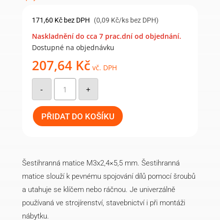
171,60
Kč
bez DPH
(0,09 Kč/ks bez DPH)
Naskladnění do cca 7 prac.dní od objednání.
Dostupné na objednávku
207,64
Kč
vč. DPH
Šestihranná
matice
-
+
M3x2,4x5,5
mm
(2000ks)
množství
PŘIDAT DO KOŠÍKU
Šestihranná matice M3x2,4×5,5 mm. Šestihranná
matice slouží k pevnému spojování dílů pomocí šroubů
a utahuje se klíčem nebo ráčnou. Je univerzálně
používaná ve strojírenství, stavebnictví i při montáži
nábytku.