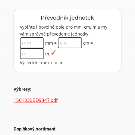
Převodník jednotek
Vyplňte libovolné pole pro mm, cm, m a my
vám správně převedeme jednotky.
mm =
cm =
m
Výsledek:
mm
cm
m
Výkresy:
1501030BD934T.pdf
Doplňkový sortiment