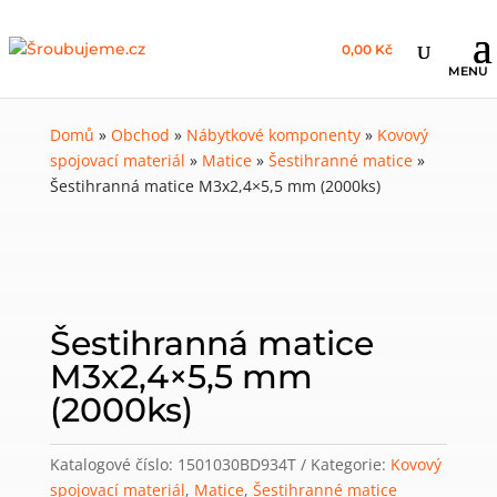
0,00 Kč
Domů
»
Obchod
»
Nábytkové komponenty
»
Kovový
spojovací materiál
»
Matice
»
Šestihranné matice
»
Šestihranná matice M3x2,4×5,5 mm (2000ks)
Šestihranná matice
M3x2,4×5,5 mm
(2000ks)
Katalogové číslo:
1501030BD934T
Kategorie:
Kovový
spojovací materiál
,
Matice
,
Šestihranné matice