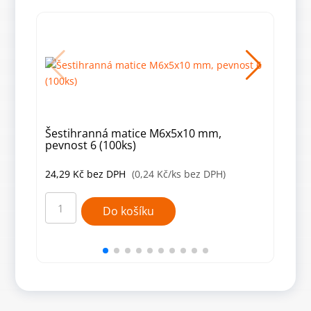
Šestihranná matice M6x5x10 mm,
Šes
pevnost 6 (100ks)
(100
24,29
Kč
bez DPH
(0,24 Kč/ks bez DPH)
82,
Šestihranná
Šest
matice
mati
Do košíku
M6x5x10
M2,5
mm,
mm
pevnost
(100
6
množ
(100ks)
množství