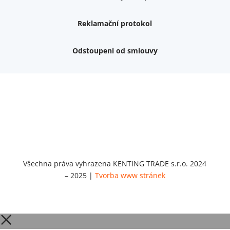
Reklamační protokol
Odstoupení od smlouvy
Nemám zájem o dárek
Dvouvrstvé kluzáky na nohy židle, 4 ks
Vruty 4,5x45mm ZH, bílý Zn, 100 ks
Chybí ještě 499 Kč
Vruty 5x60mm ZH, bílý Zn, 100 ks
Chybí ještě 499 Kč
Opravná sada na nábytek s kolíky 8x30 mm
Chybí ještě 999 Kč
Všechna práva vyhrazena KENTING TRADE s.r.o. 2024
– 2025 |
Tvorba www stránek
Opravná sada na nábytek s kolíky 8x40 mm
Chybí ještě 999 Kč