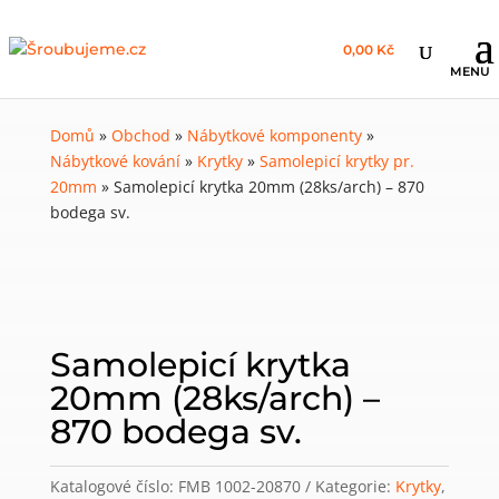
0,00 Kč
Domů
»
Obchod
»
Nábytkové komponenty
»
Nábytkové kování
»
Krytky
»
Samolepicí krytky pr.
20mm
»
Samolepicí krytka 20mm (28ks/arch) – 870
bodega sv.
Samolepicí krytka
20mm (28ks/arch) –
870 bodega sv.
Katalogové číslo:
FMB 1002-20870
Kategorie:
Krytky
,