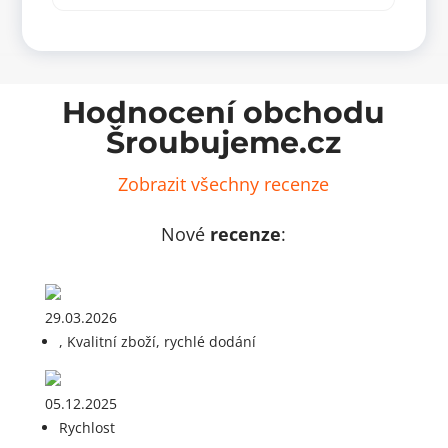
množství
lyon
množ
Hodnocení obchodu
Šroubujeme.cz
Zobrazit všechny recenze
Nové
recenze
:
29.03.2026
, Kvalitní zboží, rychlé dodání
05.12.2025
Rychlost