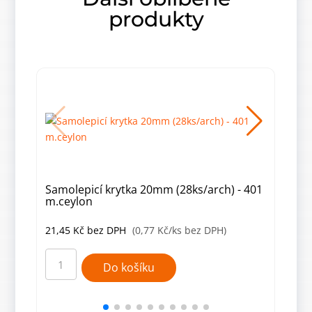
produkty
Samolepicí krytka 20mm (28ks/arch) - 401
Samo
m.ceylon
jasa
21,45
Kč
bez DPH
(0,77 Kč/ks bez DPH)
21,
Samolepicí
Samo
krytka
kryt
Do košíku
20mm
20m
(28ks/arch)
(28k
-
-
401
972
m.ceylon
jasa