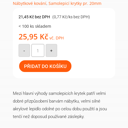
Nábytkové kování
,
Samolepicí krytky pr. 20mm
21,45
Kč
bez DPH
(0,77 Kč/ks bez DPH)
< 100 ks skladem
25,95
Kč
vč. DPH
Samolepicí
krytka
-
+
20mm
(28ks/arch)
-
870
PŘIDAT DO KOŠÍKU
bodega
sv.
množství
Mezi hlavní výhody samolepicích krytek patří velmi
dobré přizpůsobení barvám nábytku, velmi silné
akrylové lepidlo odolné po celou dobu použití a jsou
tenčí než doposud používané záslepky.