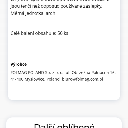
jsou tenčí než doposud používané záslepky.
Měrná jednotka: arch
Celé balení obsahuje: 50 ks
Výrobce
FOLMAG POLAND Sp. z o. o., ul. Obrzeżna Północna 16,
41-400 Mysłowice, Poland, biuro@folmag.com.pl
Další oblíbené