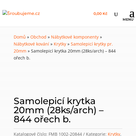
0,00 Kč
Domů
»
Obchod
»
Nábytkové komponenty
»
Nábytkové kování
»
Krytky
»
Samolepicí krytky pr.
20mm
»
Samolepicí krytka 20mm (28ks/arch) – 844
ořech b.
Samolepicí krytka
20mm (28ks/arch) –
844 ořech b.
Katalogové číslo:
FMB 1002-20844
Kategorie:
Krytky
,