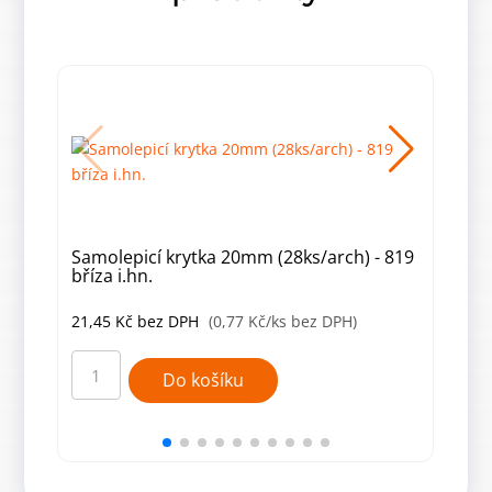
Samolepicí krytka 20mm (28ks/arch) - 819
Samo
bříza i.hn.
jasa
21,45
Kč
bez DPH
(0,77 Kč/ks bez DPH)
21,
Samolepicí
Samo
krytka
kryt
Do košíku
20mm
20m
(28ks/arch)
(28k
-
-
819
972
bříza
jasa
i.hn.
lyon
množství
množ