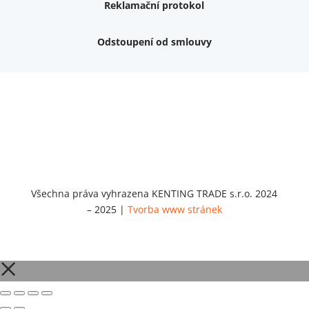
Reklamační protokol
Odstoupení od smlouvy
Nemám zájem o dárek
Dvouvrstvé kluzáky na nohy židle, 4 ks
Vruty 4,5x45mm ZH, bílý Zn, 100 ks
Chybí ještě 499 Kč
Vruty 5x60mm ZH, bílý Zn, 100 ks
Chybí ještě 499 Kč
Opravná sada na nábytek s kolíky 8x30 mm
Chybí ještě 999 Kč
Všechna práva vyhrazena KENTING TRADE s.r.o. 2024
– 2025 |
Tvorba www stránek
Opravná sada na nábytek s kolíky 8x40 mm
Chybí ještě 999 Kč
Set 5 ks bitů SIT 20 (1/4"x25)
Chybí ještě 1 999 Kč