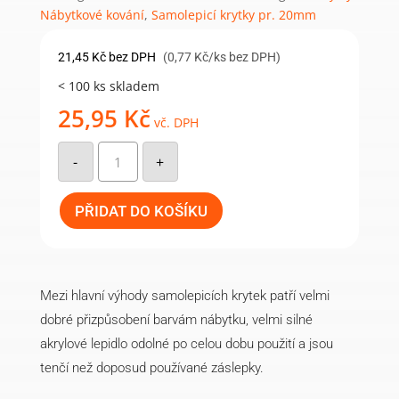
Nábytkové kování
,
Samolepicí krytky pr. 20mm
21,45
Kč
bez DPH
(0,77 Kč/ks bez DPH)
< 100 ks skladem
25,95
Kč
vč. DPH
Samolepicí
krytka
-
+
20mm
(28ks/arch)
-
844
PŘIDAT DO KOŠÍKU
ořech
b.
množství
Mezi hlavní výhody samolepicích krytek patří velmi
dobré přizpůsobení barvám nábytku, velmi silné
akrylové lepidlo odolné po celou dobu použití a jsou
tenčí než doposud používané záslepky.