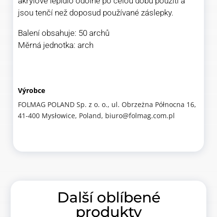
akrylové lepidlo odolné po celou dobu použití a
jsou tenčí než doposud používané záslepky.
Balení obsahuje: 50 archů
Měrná jednotka: arch
Výrobce
FOLMAG POLAND Sp. z o. o., ul. Obrzeżna Północna 16,
41-400 Mysłowice, Poland, biuro@folmag.com.pl
Další oblíbené
produkty