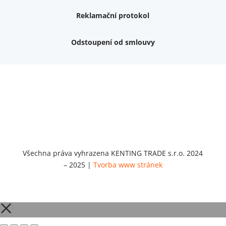
Reklamační protokol
Odstoupení od smlouvy
Nemám zájem o dárek
Dvouvrstvé kluzáky na nohy židle, 4 ks
Vruty 4,5x45mm ZH, bílý Zn, 100 ks
Chybí ještě 499 Kč
Vruty 5x60mm ZH, bílý Zn, 100 ks
Chybí ještě 499 Kč
Opravná sada na nábytek s kolíky 8x30 mm
Chybí ještě 999 Kč
Všechna práva vyhrazena KENTING TRADE s.r.o. 2024
– 2025 |
Tvorba www stránek
Opravná sada na nábytek s kolíky 8x40 mm
Chybí ještě 999 Kč
Set 5 ks bitů SIT 20 (1/4"x25)