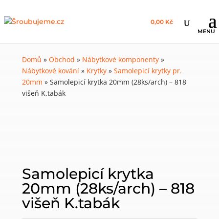
0,00 Kč
Domů
»
Obchod
»
Nábytkové komponenty
»
Nábytkové kování
»
Krytky
»
Samolepicí krytky pr.
20mm
»
Samolepicí krytka 20mm (28ks/arch) – 818
višeň K.tabák
Samolepicí krytka
20mm (28ks/arch) – 818
višeň K.tabák