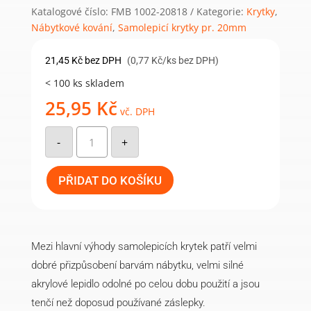
Katalogové číslo:
FMB 1002-20818
Kategorie:
Krytky
,
Nábytkové kování
,
Samolepicí krytky pr. 20mm
21,45
Kč
bez DPH
(0,77 Kč/ks bez DPH)
< 100 ks skladem
25,95
Kč
vč. DPH
Samolepicí
krytka
-
+
20mm
(28ks/arch)
-
818
PŘIDAT DO KOŠÍKU
višeň
K.tabák
množství
Mezi hlavní výhody samolepicích krytek patří velmi
dobré přizpůsobení barvám nábytku, velmi silné
akrylové lepidlo odolné po celou dobu použití a jsou
tenčí než doposud používané záslepky.