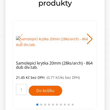
produkty
Samolepicí krytka 20mm (28ks/arch) - 864
Samo
dub div.tab.
21,45
Kč
bez DPH
(0,77 Kč/ks bez DPH)
21,
Samolepicí
Samo
krytka
kryt
Do košíku
20mm
20m
(28ks/arch)
(28k
-
-
864
141
dub
množ
div.tab.