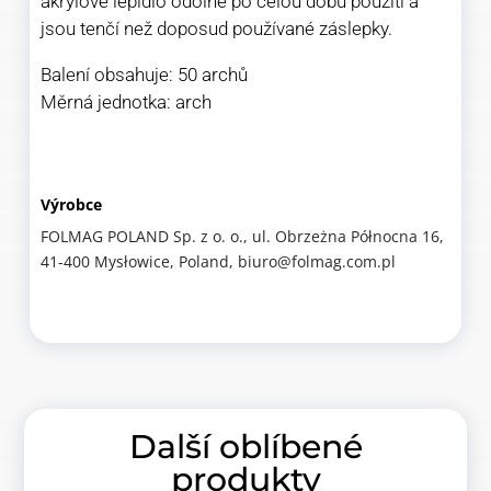
akrylové lepidlo odolné po celou dobu použití a
jsou tenčí než doposud používané záslepky.
Balení obsahuje: 50 archů
Měrná jednotka: arch
Výrobce
FOLMAG POLAND Sp. z o. o., ul. Obrzeżna Północna 16,
41-400 Mysłowice, Poland, biuro@folmag.com.pl
Další oblíbené
produkty