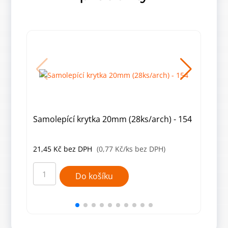
Samolepící krytka 20mm (28ks/arch) - 154
Samo
21,45
Kč
bez DPH
(0,77 Kč/ks bez DPH)
21,
Samolepící
Samo
krytka
kryt
Do košíku
20mm
20m
(28ks/arch)
(28k
-
-
154
740
množství
množ