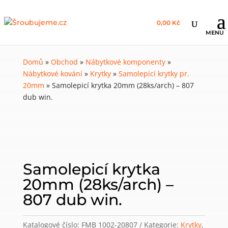
0,00 Kč
Domů
»
Obchod
»
Nábytkové komponenty
»
Nábytkové kování
»
Krytky
»
Samolepicí krytky pr.
20mm
»
Samolepicí krytka 20mm (28ks/arch) – 807
dub win.
Samolepicí krytka
20mm (28ks/arch) –
807 dub win.
Katalogové číslo:
FMB 1002-20807
Kategorie:
Krytky
,