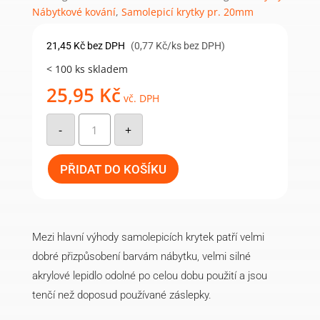
Nábytkové kování
,
Samolepicí krytky pr. 20mm
21,45
Kč
bez DPH
(0,77 Kč/ks bez DPH)
< 100 ks skladem
25,95
Kč
vč. DPH
Samolepicí
krytka
-
+
20mm
(28ks/arch)
-
807
PŘIDAT DO KOŠÍKU
dub
win.
množství
Mezi hlavní výhody samolepicích krytek patří velmi
dobré přizpůsobení barvám nábytku, velmi silné
akrylové lepidlo odolné po celou dobu použití a jsou
tenčí než doposud používané záslepky.