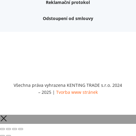
Reklamační protokol
Odstoupení od smlouvy
Nemám zájem o dárek
Dvouvrstvé kluzáky na nohy židle, 4 ks
Vruty 4,5x45mm ZH, bílý Zn, 100 ks
Chybí ještě 499 Kč
Vruty 5x60mm ZH, bílý Zn, 100 ks
Chybí ještě 499 Kč
Opravná sada na nábytek s kolíky 8x30 mm
Chybí ještě 999 Kč
Všechna práva vyhrazena KENTING TRADE s.r.o. 2024
– 2025 |
Tvorba www stránek
Opravná sada na nábytek s kolíky 8x40 mm
Chybí ještě 999 Kč
Set 5 ks bitů SIT 20 (1/4"x25)
Chybí ještě 1 999 Kč