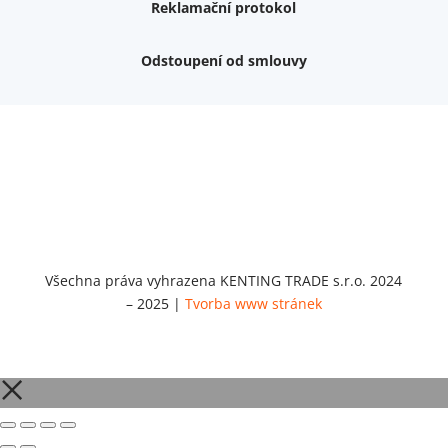
Reklamační protokol
Odstoupení od smlouvy
Nemám zájem o dárek
Dvouvrstvé kluzáky na nohy židle, 4 ks
Vruty 4,5x45mm ZH, bílý Zn, 100 ks
Chybí ještě 499 Kč
Vruty 5x60mm ZH, bílý Zn, 100 ks
Chybí ještě 499 Kč
Opravná sada na nábytek s kolíky 8x30 mm
Chybí ještě 999 Kč
Všechna práva vyhrazena KENTING TRADE s.r.o. 2024
– 2025 |
Tvorba www stránek
Opravná sada na nábytek s kolíky 8x40 mm
Chybí ještě 999 Kč
Set 5 ks bitů SIT 20 (1/4"x25)
Chybí ještě 1 999 Kč