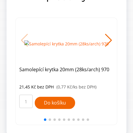
Samolepící krytka 20mm (28ks/arch) 970
Samo
hite
21,45
Kč
bez DPH
(0,77 Kč/ks bez DPH)
21,
Samolepící
Samo
krytka
kryt
Do košíku
20mm
20m
(28ks/arch)
(28k
970
-
množství
847
hite
množ