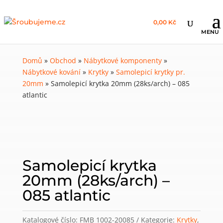
0,00 Kč
Domů
»
Obchod
»
Nábytkové komponenty
»
Nábytkové kování
»
Krytky
»
Samolepicí krytky pr.
20mm
»
Samolepicí krytka 20mm (28ks/arch) – 085
atlantic
Samolepicí krytka
20mm (28ks/arch) –
085 atlantic
Katalogové číslo:
FMB 1002-20085
Kategorie:
Krytky
,