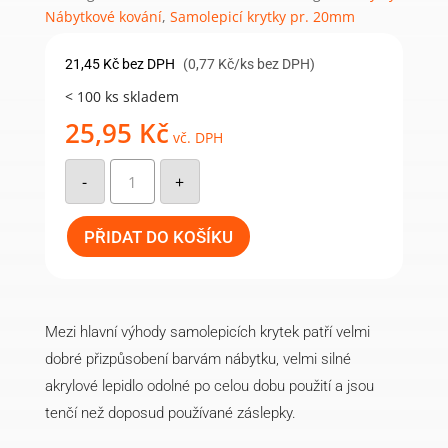
Nábytkové kování
,
Samolepicí krytky pr. 20mm
21,45
Kč
bez DPH
(0,77 Kč/ks bez DPH)
< 100 ks skladem
25,95
Kč
vč. DPH
Samolepicí
krytka
-
+
20mm
(28ks/arch)
-
085
PŘIDAT DO KOŠÍKU
atlantic
množství
Mezi hlavní výhody samolepicích krytek patří velmi
dobré přizpůsobení barvám nábytku, velmi silné
akrylové lepidlo odolné po celou dobu použití a jsou
tenčí než doposud používané záslepky.