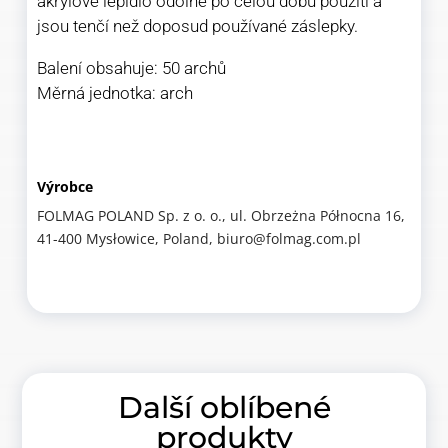
akrylové lepidlo odolné po celou dobu použití a
jsou tenčí než doposud používané záslepky.
Balení obsahuje: 50 archů
Měrná jednotka: arch
Výrobce
FOLMAG POLAND Sp. z o. o., ul. Obrzeżna Północna 16,
41-400 Mysłowice, Poland, biuro@folmag.com.pl
Další oblíbené
produkty