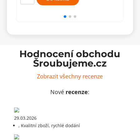
rovné
ohnu
200
200
mm
mm
množství
množ
Hodnocení obchodu
Šroubujeme.cz
Zobrazit všechny recenze
Nové
recenze
:
29.03.2026
, Kvalitní zboží, rychlé dodání