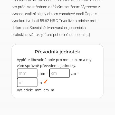
Prodloužené kleště ohnuté pro tvarování drátů Vhodné
pro práci se středním a těžkým zatížením Vyrobeno z
vysoce kvalitní slitiny chrom-vanadové oceli Čepel s
vysokou tvrdostí 58-62 HRC Trvanlivé a odolné proti
deformaci Speciálně tvarovaná ergonomická
protiskluzová rukojeť pro pohodlné uchopení […]
Převodník jednotek
Vyplňte libovolné pole pro mm, cm, m a my
vám správně převedeme jednotky.
mm =
cm =
m
Výsledek:
mm
cm
m