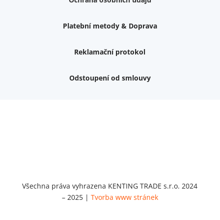
Platební metody & Doprava
Reklamační protokol
Odstoupení od smlouvy
Nemám zájem o dárek
Dvouvrstvé kluzáky na nohy židle, 4 ks
Vruty 4,5x45mm ZH, bílý Zn, 100 ks
Chybí ještě 499 Kč
Vruty 5x60mm ZH, bílý Zn, 100 ks
Chybí ještě 499 Kč
Opravná sada na nábytek s kolíky 8x30 mm
Chybí ještě 999 Kč
Všechna práva vyhrazena KENTING TRADE s.r.o. 2024
– 2025 |
Tvorba www stránek
Opravná sada na nábytek s kolíky 8x40 mm
Chybí ještě 999 Kč