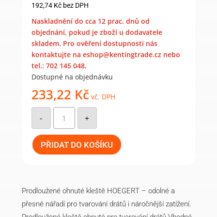
192,74
Kč
bez DPH
Naskladnění do cca 12 prac. dnů od
objednání, pokud je zboží u dodavatele
skladem. Pro ověření dostupnosti nás
kontaktujte na eshop@kentingtrade.cz nebo
tel.: 702 145 048.
Dostupné na objednávku
233,22
Kč
vč. DPH
Prodloužené
kleště
-
+
ohnuté
160
mm
množství
PŘIDAT DO KOŠÍKU
Prodloužené ohnuté kleště HOEGERT – odolné a
přesné nářadí pro tvarování drátů i náročnější zatížení.