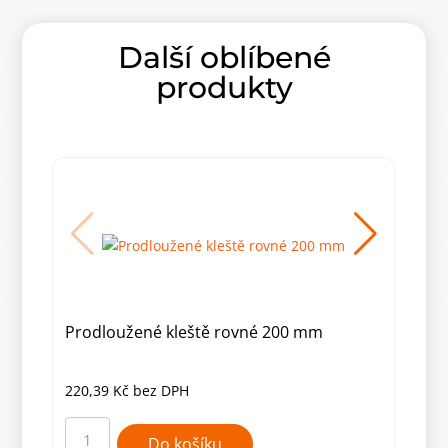
Další oblíbené
produkty
Prodloužené kleště rovné 200 mm
Pro
220,39
Kč
bez DPH
229
Prodloužené
Prod
kleště
klešt
Do košíku