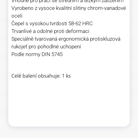
Vhodné pro práci se středním a těžkým zatížením
Vyrobeno z vysoce kvalitní slitiny chrom-vanadové
oceli
Čepel s vysokou tvrdostí 58-62 HRC
Trvanlivé a odolné proti deformaci
Speciálně tvarovaná ergonomická protiskluzová
rukojeť pro pohodlné uchopení
Podle normy DIN 5745
Celé balení obsahuje: 1 ks