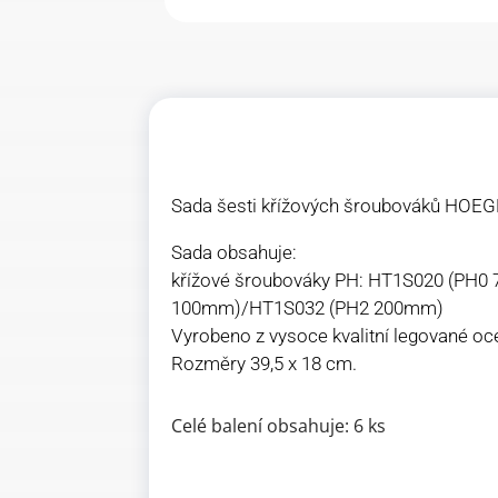
Sada šesti křížových šroubováků HOE
Sada obsahuje:
křížové šroubováky PH: HT1S020 (P
100mm)/HT1S032 (PH2 200mm)
Vyrobeno z vysoce kvalitní legované oce
Rozměry 39,5 x 18 cm.
Celé balení obsahuje: 6 ks