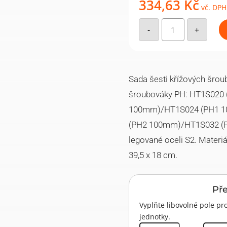
334,63
Kč
vč. DPH
Sada
6
-
+
ks
křížových
šroubováků
HT7G133
množství
Sada šesti křížových šro
šroubováky PH: HT1S020
100mm)/HT1S024 (PH1 1
(PH2 100mm)/HT1S032 (PH
legované oceli S2. Materi
39,5 x 18 cm.
Př
Vyplňte libovolné pole 
jednotky.