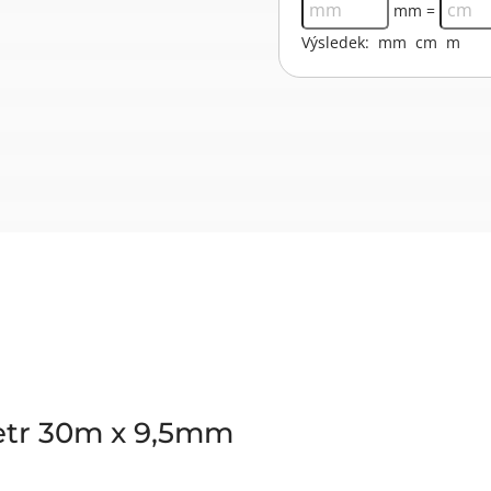
mm =
Výsledek:
mm
cm
m
etr 30m x 9,5mm