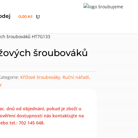
odej
0,00 Kč
vých šroubováků HT7G133
ížových šroubováků
Kategorie:
Křížové šroubováky
,
Ruční nářadí
,
y
ac. dnů od objednání, pokud je zboží u
ověření dostupnosti nás kontaktujte na
bo tel.: 702 145 048.