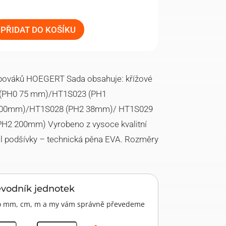
PŘIDAT DO KOŠÍKU
ubováků HOEGERT Sada obsahuje: křížové
 (PH0 75 mm)/HT1S023 (PH1
00mm)/HT1S028 (PH2 38mm)/ HT1S029
2 200mm) Vyrobeno z vysoce kvalitní
ál podšívky – technická pěna EVA. Rozměry
evodník jednotek
pro mm, cm, m a my vám správně převedeme