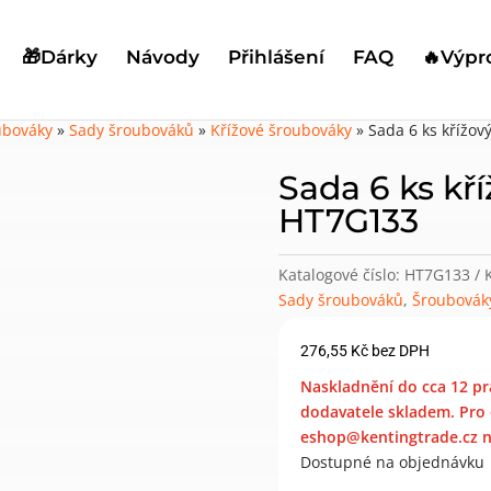
🎁Dárky
Návody
Přihlášení
FAQ
🔥Výpr
ubováky
»
Sady šroubováků
»
Křížové šroubováky
»
Sada 6 ks křížo
Sada 6 ks kř
HT7G133
Katalogové číslo:
HT7G133
Sady šroubováků
,
Šroubovák
276,55
Kč
bez DPH
Naskladnění do cca 12 pr
dodavatele skladem. Pro 
eshop@kentingtrade.cz ne
Dostupné na objednávku