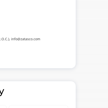
.O.C.), info@zatasco.com
y