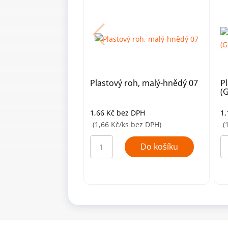
Plastový roh, malý-hnědý 07
P
(
1,66
Kč
bez DPH
1
(1,66 Kč/ks bez DPH)
(
Plastový
Pl
roh,
ro
Do košíku
malý-
ma
hnědý
b
07
0
množství
(G
mn