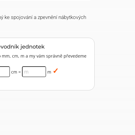
ný ke spojování a zpevnění nábytkových
evodník jednotek
pro mm, cm, m a my vám správně převedeme
cm =
m