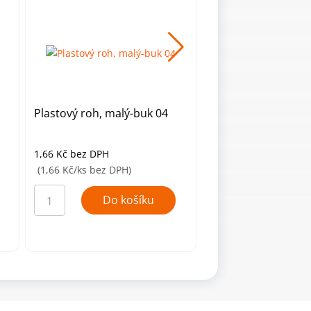
Plastový roh, malý-buk 04
Plastový roh, malý
02
1,66
Kč
bez DPH
1,66
Kč
bez DPH
(1,66 Kč/ks bez DPH)
(1,66 Kč/ks bez DPH)
Plastový
Plastový
roh,
roh,
Do košíku
Do ko
malý-
malý-
buk
borovice
04
02
množství
množství