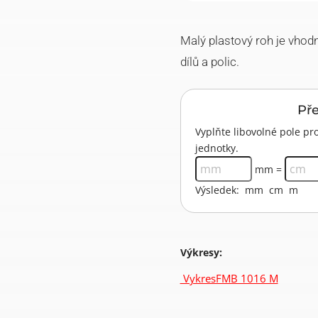
množství
Malý plastový roh je vhod
dílů a polic.
Př
Vyplňte libovolné pole 
jednotky.
mm =
Výsledek:
mm
cm
m
Výkresy:
VykresFMB 1016 M