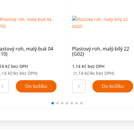
lastový roh, malý-buk 04
Plastový roh, malý-bílý 22
G10)
(G02)
,14
Kč
bez DPH
1,14
Kč
bez DPH
1,14 Kč/ks bez DPH)
(1,14 Kč/ks bez DPH)
astový
Plastový
h,
roh,
Do košíku
Do košíku
lý-
malý-
uk
bílý
4
22
10)
(G02)
ožství
množství