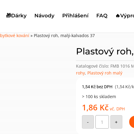
🎁Dárky
Návody
Přihlášení
FAQ
🔥Výpr
bytkové kování
»
Plastový roh, malý-kalvados 37
Plastový roh
Katalogové číslo:
FMB 1016 M
rohy
,
Plastový roh malý
1,54
Kč
bez DPH
(1,54 Kč/
> 100 ks skladem
1,86
Kč
vč. DPH
Plastový
roh,
-
+
malý-
kalvados
37