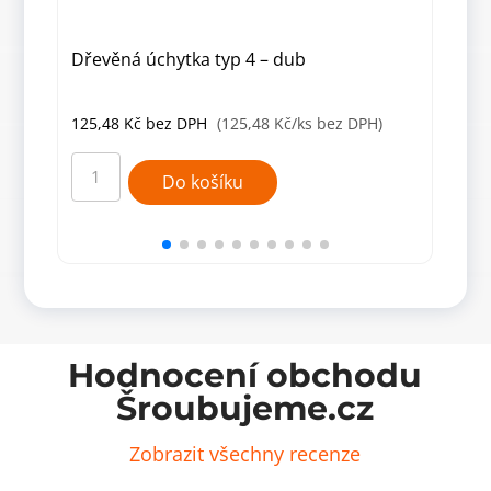
Dřevěná úchytka typ 4 – dub
Dub
mm
125,48
Kč
bez DPH
(125,48 Kč/ks bez DPH)
125
Dřevěná
Dub
úchytka
dřev
Do košíku
typ
úchy
4
s
–
rozte
dub
128
množství
mm
množ
Hodnocení obchodu
Šroubujeme.cz
Zobrazit všechny recenze