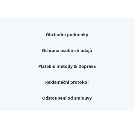
Obchodní podmínky
Ochrana osobních údajů
Platební metody & Doprava
Reklamační protokol
Odstoupení od smlouvy
Nemám zájem o dárek
Dvouvrstvé kluzáky na nohy židle, 4 ks
Vruty 4,5x45mm ZH, bílý Zn, 100 ks
Chybí ještě 499 Kč