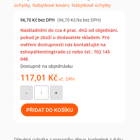
úchytky
,
Nábytkové kování
,
Nábytkové úchytky
96,70
Kč
bez DPH
(96,70 Kč/ks bez DPH)
Naskladnění do cca 4 prac. dnů od objednání,
pokud je zboží u dodavatele skladem. Pro
ověření dostupnosti nás kontaktujte na
eshop@kentingtrade.cz nebo tel.: 702 145
048.
Dostupné na objednávku
117,01
Kč
vč. DPH
Nábytková
úchytka
-
+
NODY
dub
lakovaný
128
PŘIDAT DO KOŠÍKU
mm
množství
Dřevěná úchytka z masivního dřeva, konkrétně z dubu.