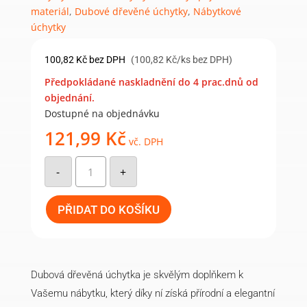
materiál
,
Dubové dřevěné úchytky
,
Nábytkové
úchytky
100,82
Kč
bez DPH
(100,82 Kč/ks bez DPH)
Předpokládané naskladnění do 4 prac.dnů od
objednání.
Dostupné na objednávku
121,99
Kč
vč. DPH
Dubová
dřevěná
-
+
úchytka
s
roztečí
96
PŘIDAT DO KOŠÍKU
mm
množství
Dubová dřevěná úchytka je skvělým doplňkem k
Vašemu nábytku, který díky ní získá přírodní a elegantní