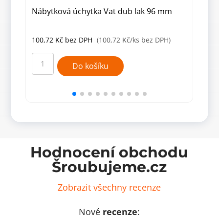
Nábytková úchytka Vat dub lak 96 mm
Náb
12x
100,72
Kč
bez DPH
(100,72 Kč/ks bez DPH)
76,
Nábytková
Náby
úchytka
knop
Do košíku
Vat
Nela
dub
dub
lak
lak/
96
čern
mm
12x1
množství
mm
množ
Hodnocení obchodu
Šroubujeme.cz
Zobrazit všechny recenze
Nové
recenze
: