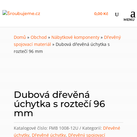
0,00 Kč
Domů
»
Obchod
»
Nábytkové komponenty
»
Dřevěný
spojovací materiál
»
Dubová dřevěná úchytka s
roztečí 96 mm
Dubová dřevěná
úchytka s roztečí 96
mm
Katalogové číslo:
FMB 1008-12U
Kategorií:
Dřevěné
úchytky
,
Dřevěné úchytky
,
Dřevěný spojovací