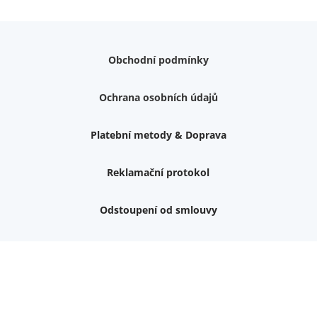
Obchodní podmínky
Ochrana osobních údajů
Platební metody & Doprava
Reklamační protokol
Odstoupení od smlouvy
Nemám zájem o dárek
Dvouvrstvé kluzáky na nohy židle, 4 ks
Vruty 4,5x45mm ZH, bílý Zn, 100 ks
Chybí ještě 499 Kč
Vruty 5x60mm ZH, bílý Zn, 100 ks