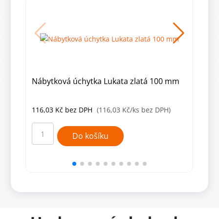
Nábytková úchytka Lukata zlatá 100 mm
Náb
100
116,03
Kč
bez DPH
(116,03 Kč/ks bez DPH)
104
Nábytková
Náby
úchytka
úchy
Do košíku
Lukata
Luka
zlatá
čern
100
mat
mm
100
množství
mm
množ