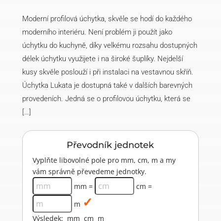
Moderní profilová úchytka, skvěle se hodí do každého
moderního interiéru. Není problém ji použít jako
úchytku do kuchyně, díky velkému rozsahu dostupných
délek úchytku využijete i na široké šuplíky. Nejdelší
kusy skvěle poslouží i při instalaci na vestavnou skříň.
Úchytka Lukata je dostupná také v dalších barevných
provedeních. Jedná se o profilovou úchytku, která se
[…]
Převodník jednotek
Vyplňte libovolné pole pro mm, cm, m a my
vám správně převedeme jednotky.
mm =
cm =
m
Výsledek:
mm
cm
m