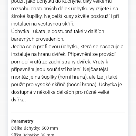
použít jako úchytku do kuchyně, díky velkému
rozsahu dostupných délek úchytku využijete i na
široké šuplíky. Nejdelší kusy skvěle poslouží i při
instalaci na vestavnou skříň.
Úchytka Lukata je dostupná také v dalších
barevných provedeních.
Jedná se o profilovou úchytku, která se nasazuje a
instaluje na hranu dvířek. Připevnění se provádí
pomocí vrutů ze zadní strany dvířek. Vruty k
připevnění jsou součástí balení. Nejčastější
montáž je na šuplíky (horní hrana), ale lze ji také
použít pro vysoké skříně (boční hrana). Úchytka je
dostupná v několika délkách pro různě velké
dvířka.
Parametry
Délka úchytky: 600 mm
Šířka úchytky: 36 mm