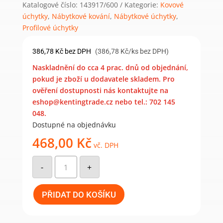
Katalogové číslo:
143917/600
Kategorie:
Kovové
úchytky
,
Nábytkové kování
,
Nábytkové úchytky
,
Profilové úchytky
386,78
Kč
bez DPH
(386,78 Kč/ks bez DPH)
Naskladnění do cca 4 prac. dnů od objednání,
pokud je zboží u dodavatele skladem. Pro
ověření dostupnosti nás kontaktujte na
eshop@kentingtrade.cz nebo tel.: 702 145
048.
Dostupné na objednávku
468,00
Kč
vč. DPH
Nábytková
úchytka
-
+
Lukata
zlatá
600
mm
PŘIDAT DO KOŠÍKU
množství