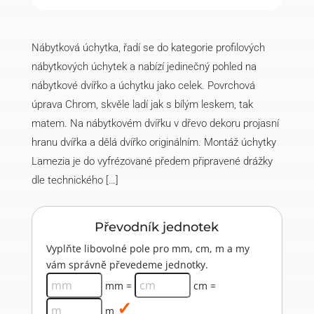
Nábytková úchytka, řadí se do kategorie profilových
nábytkových úchytek a nabízí jedinečný pohled na
nábytkové dvířko a úchytku jako celek. Povrchová
úprava Chrom, skvěle ladí jak s bílým leskem, tak
matem. Na nábytkovém dvířku v dřevo dekoru projasní
hranu dvířka a dělá dvířko originálním. Montáž úchytky
Lamezia je do vyfrézované předem připravené drážky
dle technického […]
Převodník jednotek
Vyplňte libovolné pole pro mm, cm, m a my
vám správně převedeme jednotky.
mm =
cm =
m