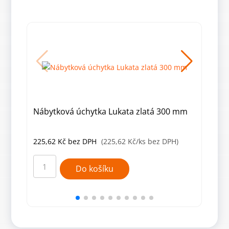
Nábytková úchytka Lukata zlatá 300 mm
Náb
mm
225,62
Kč
bez DPH
(225,62 Kč/ks bez DPH)
107
Nábytková
Náby
úchytka
úchy
Do košíku
Lukata
Luka
zlatá
bílá
300
mat
mm
100
množství
mm
množ