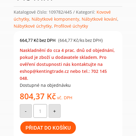
Katalogové číslo:
109782/445
Kategorií:
Kovové
úchytky
,
Nábytkové komponenty
,
Nábytkové kování
,
Nábytkové úchytky
,
Profilové úchytky
664,77
Kč
bez DPH
(664,77 Kč/ks bez DPH)
Naskladnění do cca 4 prac. dnů od objednání,
pokud je zboží u dodavatele skladem. Pro
ověření dostupnosti nás kontaktujte na
eshop@kentingtrade.cz nebo tel.: 702 145
048.
Dostupné na objednávku
804,37
Kč
vč. DPH
Nábytková
úchytka
-
+
Lamezia
chrom
lesk
445
PŘIDAT DO KOŠÍKU
mm
množství