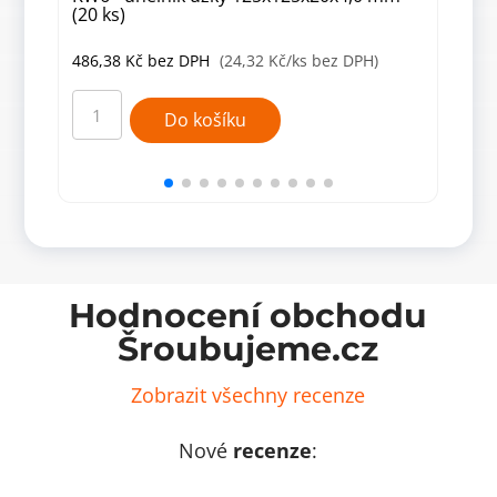
(20 ks)
486,38
Kč
bez DPH
(24,32 Kč/ks bez DPH)
116
KW6
KW
-
30
Do košíku
úhelník
Úhel
úzký
30x3
125x125x20x4,0
mm
mm
(50
(20
ks)
ks)
množ
množství
Hodnocení obchodu
Šroubujeme.cz
Zobrazit všechny recenze
Nové
recenze
: