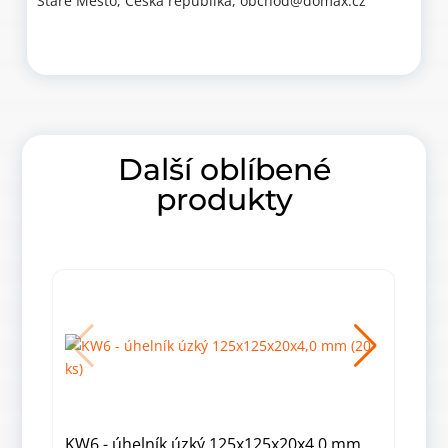
Staré Město, Česká republika, obchod@domax.cz
Další oblíbené
produkty
KW6 - úhelník úzký 125x125x20x4,0 mm
KW 