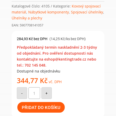
Katalogové číslo:
4105
Kategorie:
Kovový spojovací
materiál
,
Nábytkové komponenty
,
Spojovací úhelníky
,
Úhelníky a plechy
EAN: 5907708141057
284,93
Kč
bez DPH
(14,25 Kč/ks bez DPH)
Předpokládaný termín naskladnění 2-3 týdny
od objednání. Pro ověření dostupnosti nás
kontaktujte na eshop@kentingtrade.cz nebo
tel.: 702 145 048.
Dostupné na objednávku
344,77
Kč
vč. DPH
KM5
-
-
+
úhelník
montážní
60x60x80x2,0
mm
PŘIDAT DO KOŠÍKU
(20
ks)