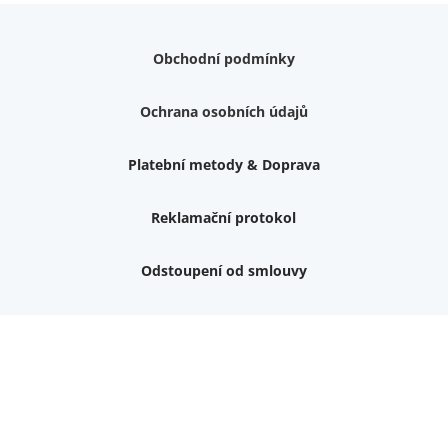
Obchodní podmínky
Ochrana osobních údajů
Platební metody & Doprava
Reklamační protokol
Odstoupení od smlouvy
Nemám zájem o dárek
Dvouvrstvé kluzáky na nohy židle, 4 ks
Vruty 4,5x45mm ZH, bílý Zn, 100 ks
Chybí ještě 499 Kč
Vruty 5x60mm ZH, bílý Zn, 100 ks
Chybí ještě 499 Kč