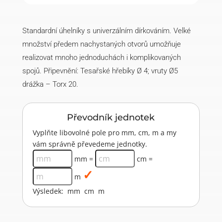
množství
Standardní úhelníky s univerzálním dírkováním. Velké
množství předem nachystaných otvorů umožňuje
realizovat mnoho jednoduchách i komplikovaných
spojů. Připevnění: Tesařské hřebíky Ø 4; vruty Ø5
drážka – Torx 20.
Převodník jednotek
Vyplňte libovolné pole pro mm, cm, m a my
vám správně převedeme jednotky.
mm =
cm =
m
Výsledek:
mm
cm
m