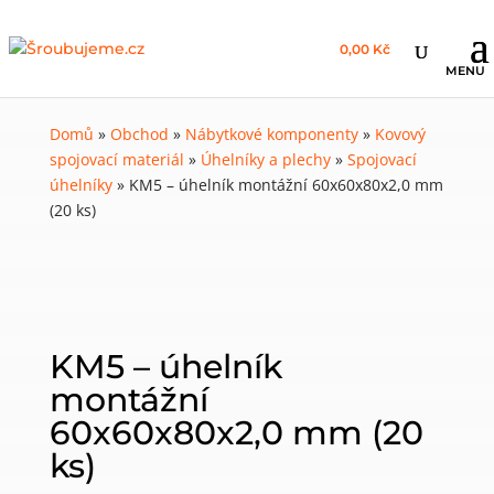
0,00 Kč
Domů
»
Obchod
»
Nábytkové komponenty
»
Kovový
spojovací materiál
»
Úhelníky a plechy
»
Spojovací
úhelníky
»
KM5 – úhelník montážní 60x60x80x2,0 mm
(20 ks)
KM5 – úhelník
montážní
60x60x80x2,0 mm (20
ks)