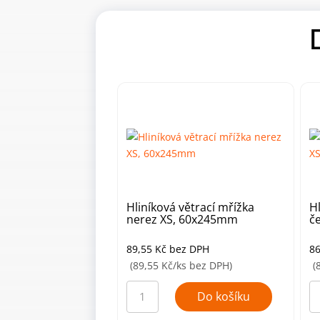
Hliníková větrací mřížka
H
nerez XS, 60x245mm
č
89,55
Kč
bez DPH
8
(89,55 Kč/ks bez DPH)
(
Hliníková
Hl
větrací
vě
Do košíku
mřížka
mř
nerez
če