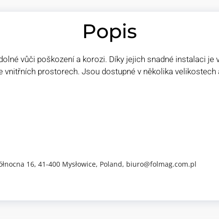
Popis
dolné vůči poškození a korozi. Díky jejich snadné instalaci je 
ve vnitřních prostorech. Jsou dostupné v několika velikostech a 
ółnocna 16, 41-400 Mysłowice, Poland, biuro@folmag.com.pl