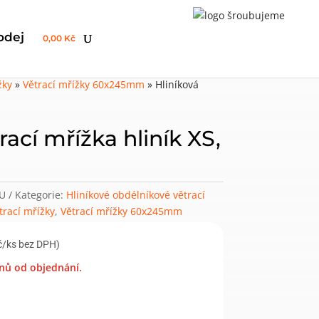
odej
0,00 Kč
žky
»
Větrací mřížky 60x245mm
»
Hliníková
rací mřížka hliník XS,
U
Kategorie:
Hliníkové obdélníkové větrací
trací mřížky
,
Větrací mřížky 60x245mm
č/ks bez DPH)
nů od objednání.