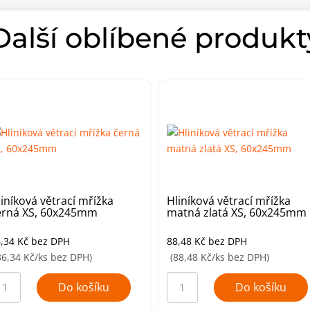
Další oblíbené produkt
liníková větrací mřížka
Hliníková větrací mřížka
erná XS, 60x245mm
matná zlatá XS, 60x245mm
6,34
Kč
bez DPH
88,48
Kč
bez DPH
86,34 Kč/ks bez DPH)
(88,48 Kč/ks bez DPH)
iníková
Hliníková
trací
větrací
Do košíku
Do košíku
ížka
mřížka
rná
matná