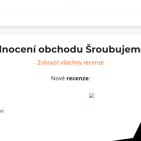
,
zlatá
0x245mm
XS,
ožství
60x245mm
množství
nocení obchodu Šroubujem
Zobrazit všechny recenze
Nové
recenze
:
ní