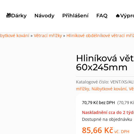
🎁Dárky
Návody
Přihlášení
FAQ
🔥Výpr
bytkové kování
»
Větrací mřížky
»
Hliníkové obdélníkové větrací mří
Hliníková vět
60x245mm
Katalogové číslo:
VENT/XS/AL
mřížky
,
Nábytkové kování
,
Vě
70,79
Kč
bez DPH
(70,79 K
Naskladnění cca do 2 týd
Dostupné na objednávku
85,66
Kč
vč. DPH