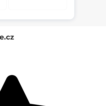
XS,
60x245mm
množství
e.cz