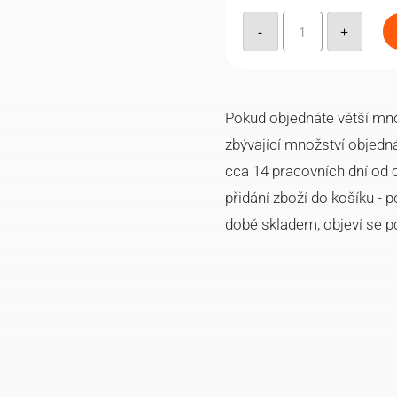
Hliníková
větrací
-
+
mřížka
hliník
XS,
60x245mm
množství
Pokud objednáte větší množ
zbývající množství objedn
cca 14 pracovních dní od 
přidání zboží do košíku -
době skladem, objeví se 