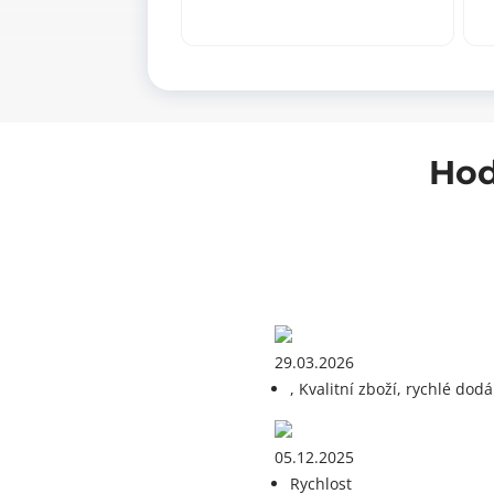
XS,
XS
60x245mm
6
množství
mn
Hod
29.03.2026
, Kvalitní zboží, rychlé dodá
05.12.2025
Rychlost