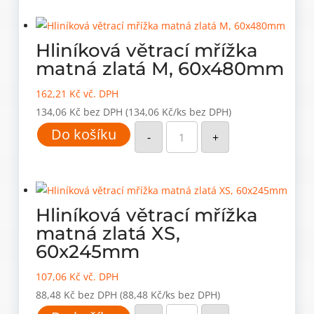
23x375mm
množství
Hliníková větrací mřížka
matná zlatá M, 60x480mm
162,21
Kč
vč. DPH
134,06
Kč
bez DPH
(134,06 Kč/ks bez DPH)
Hliníková
Do košíku
větrací
-
+
mřížka
matná
zlatá
M,
60x480mm
množství
Hliníková větrací mřížka
matná zlatá XS,
60x245mm
107,06
Kč
vč. DPH
88,48
Kč
bez DPH
(88,48 Kč/ks bez DPH)
Hliníková