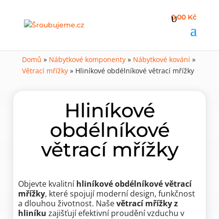
0,00 Kč
Domů
»
Nábytkové komponenty
»
Nábytkové kování
»
Větrací mřížky
»
Hliníkové obdélníkové větrací mřížky
Hliníkové
obdélníkové
větrací mřížky
Objevte kvalitní
hliníkové obdélníkové větrací
mřížky
, které spojují moderní design, funkčnost
a dlouhou životnost. Naše
větrací mřížky z
hliníku
zajišťují efektivní proudění vzduchu v