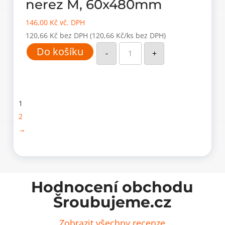
nerez M, 60x480mm
146,00
Kč
vč. DPH
120,66
Kč
bez DPH
(120,66 Kč/ks bez DPH)
Hliníková
Do košíku
větrací
-
+
mřížka
nerez
M,
60x480mm
množství
1
2
→
Hodnocení obchodu
Šroubujeme.cz
Zobrazit všechny recenze