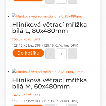
mřížka
bílá
3XL,
80x800mm
množství
Hliníková větrací mřížka
bílá L, 80x480mm
155,07
Kč
vč. DPH
128,16
Kč
bez DPH
(128,16 Kč/ks bez DPH)
Hliníková
Do košíku
větrací
-
+
mřížka
bílá
L,
80x480mm
množství
Hliníková větrací mřížka
bílá M, 60x480mm
142,76
Kč
vč. DPH
117,98
Kč
bez DPH
(117,98 Kč/ks bez DPH)
Hliníková