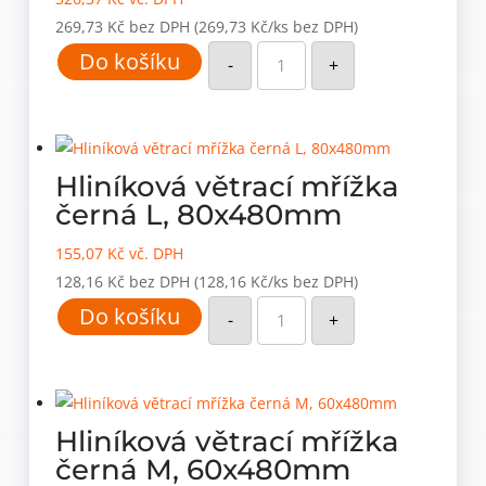
269,73
Kč
bez DPH
(269,73 Kč/ks bez DPH)
Hliníková
Do košíku
větrací
-
+
mřížka
černá
3XL,
80x800mm
množství
Hliníková větrací mřížka
černá L, 80x480mm
155,07
Kč
vč. DPH
128,16
Kč
bez DPH
(128,16 Kč/ks bez DPH)
Hliníková
Do košíku
větrací
-
+
mřížka
černá
L,
80x480mm
množství
Hliníková větrací mřížka
černá M, 60x480mm