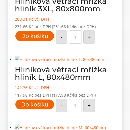
Hliníková větrací mřížka
hliník 3XL, 80x800mm
280,31
Kč
vč. DPH
231,66
Kč
bez DPH
(231,66 Kč/ks bez DPH)
Hliníková
Do košíku
větrací
-
+
mřížka
hliník
3XL,
80x800mm
množství
Hliníková větrací mřížka
hliník L, 80x480mm
142,76
Kč
vč. DPH
117,98
Kč
bez DPH
(117,98 Kč/ks bez DPH)
Hliníková
Do košíku
větrací
-
+
mřížka
hliník
L,
80x480mm
množství