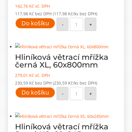
142,76
Kč
vč. DPH
117,98
Kč
bez DPH
(117,98 Kč/ks bez DPH)
Hliníková
Do košíku
větrací
-
+
mřížka
černá
M,
60x480mm
množství
Hliníková větrací mřížka
černá XL, 60x800mm
279,01
Kč
vč. DPH
230,59
Kč
bez DPH
(230,59 Kč/ks bez DPH)
Hliníková
Do košíku
větrací
-
+
mřížka
černá
XL,
60x800mm
množství
Hliníková větrací mřížka