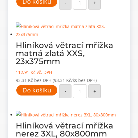
Do košíku
větrací
-
+
mřížka
matná
zlatá
XS,
60x245mm
množství
Hliníková větrací mřížka
matná zlatá XXS,
23x375mm
112,91
Kč
vč. DPH
93,31
Kč
bez DPH
(93,31 Kč/ks bez DPH)
Hliníková
Do košíku
větrací
-
+
mřížka
matná
zlatá
XXS,
23x375mm
množství
Hliníková větrací mřížka
nerez 3XL, 80x800mm