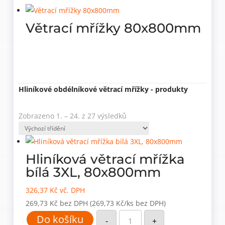
Větrací mřížky 80x800mm
Hliníkové obdélníkové větrací mřížky - produkty
Zobrazeno 1. – 24. z 27 výsledků
Hliníková větrací mřížka
bílá 3XL, 80x800mm
326,37
Kč
vč. DPH
269,73
Kč
bez DPH
(269,73 Kč/ks bez DPH)
Hliníková
Do košíku
větrací
-
+