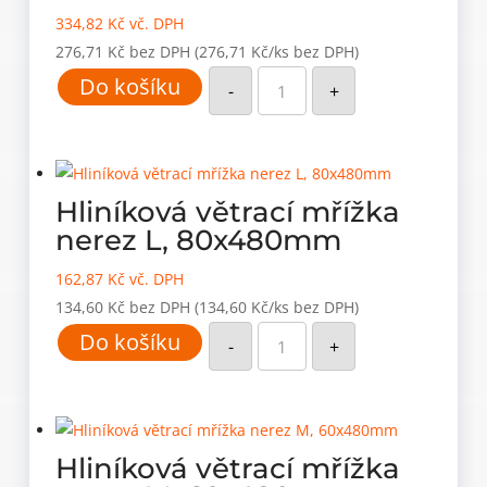
334,82
Kč
vč. DPH
276,71
Kč
bez DPH
(276,71 Kč/ks bez DPH)
Hliníková
Do košíku
větrací
-
+
mřížka
nerez
3XL,
80x800mm
množství
Hliníková větrací mřížka
nerez L, 80x480mm
162,87
Kč
vč. DPH
134,60
Kč
bez DPH
(134,60 Kč/ks bez DPH)
Hliníková
Do košíku
větrací
-
+
mřížka
nerez
L,
80x480mm
množství
Hliníková větrací mřížka