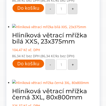
86,34
Kč
bez DPH
(86,34 Kč/ks bez DPH)
Hliníková
Do košíku
větrací
-
+
mřížka
bílá
XS,
60x245mm
množství
Hliníková větrací mřížka
bílá XXS, 23x375mm
104,47
Kč
vč. DPH
86,34
Kč
bez DPH
(86,34 Kč/ks bez DPH)
Hliníková
Do košíku
větrací
-
+
mřížka
bílá
XXS,
23x375mm
množství
Hliníková větrací mřížka
černá 3XL, 80x800mm
326,37
Kč
vč. DPH