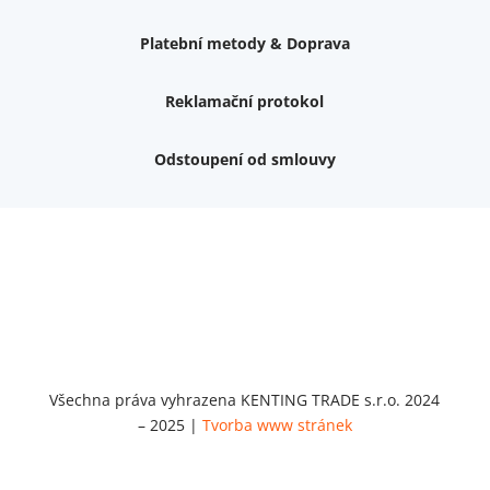
Platební metody & Doprava
Reklamační protokol
Odstoupení od smlouvy
Váš dárek k nákupu
Podrobné info, jaké
dárky
můžete získat.
Nemám zájem o dárek
Dvouvrstvé kluzáky na nohy židle, 4 ks
Vruty 4,5x45mm ZH, bílý Zn, 100 ks
Chybí ještě 499 Kč
Vruty 5x60mm ZH, bílý Zn, 100 ks
Chybí ještě 499 Kč
Opravná sada na nábytek s kolíky 8x30 mm
Všechna práva vyhrazena KENTING TRADE s.r.o. 2024
Chybí ještě 999 Kč
– 2025 |
Tvorba www stránek
Opravná sada na nábytek s kolíky 8x40 mm