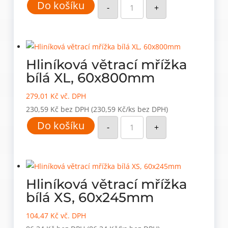
Do košíku
větrací
-
+
mřížka
bílá
M,
60x480mm
množství
Hliníková větrací mřížka
bílá XL, 60x800mm
279,01
Kč
vč. DPH
230,59
Kč
bez DPH
(230,59 Kč/ks bez DPH)
Hliníková
Do košíku
větrací
-
+
mřížka
bílá
XL,
60x800mm
množství
Hliníková větrací mřížka
bílá XS, 60x245mm
104,47
Kč
vč. DPH