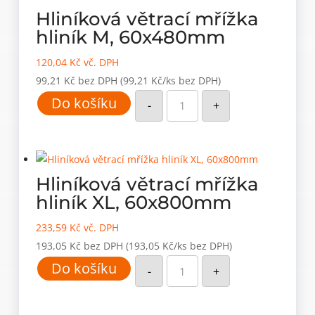
Hliníková větrací mřížka
hliník M, 60x480mm
120,04
Kč
vč. DPH
99,21
Kč
bez DPH
(99,21 Kč/ks bez DPH)
Hliníková
Do košíku
větrací
-
+
mřížka
hliník
M,
60x480mm
množství
Hliníková větrací mřížka
hliník XL, 60x800mm
233,59
Kč
vč. DPH
193,05
Kč
bez DPH
(193,05 Kč/ks bez DPH)
Hliníková
Do košíku
větrací
-
+
mřížka
hliník
XL,
60x800mm